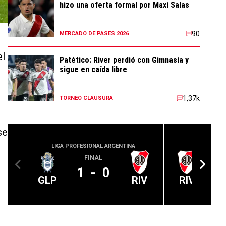
hizo una oferta formal por Maxi Salas
90
MERCADO DE PASES 2026
el
Patético: River perdió con Gimnasia y
sigue en caída libre
1,37k
TORNEO CLAUSURA
se
LIGA PROFESIONAL ARGENTINA
LIGA PROFE
FINAL
1
-
0
GLP
RIV
RIV