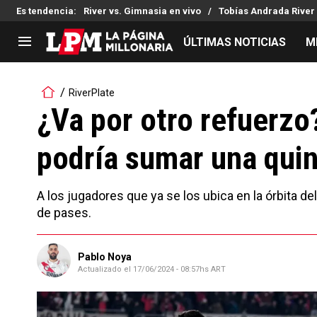
Es tendencia
:
River vs. Gimnasia en vivo
Tobías Andrada River
ÚLTIMAS NOTICIAS
M
LIGA PROFESIONAL
TORNEOS
RiverPlate
Noticias
Copa Sudamericana
¿Va por otro refuerzo
Tabla de posiciones
Copa Argentina
podría sumar una qui
Fixture
Selección Argentina
Reserva
A los jugadores que ya se los ubica en la órbita d
de pases.
Pablo Noya
Actualizado el
17/06/2024 - 08:57hs ART