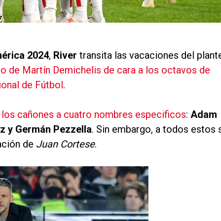
érica 2024
,
River
transita las vacaciones del plant
po de Martín Demichelis de cara a los octavos de
ional de Fútbol
.
 los cañones a cuatro nombres especificos
:
Adam
z y Germán Pezzella
. Sin embargo, a todos estos 
ación de
Juan Cortese
.