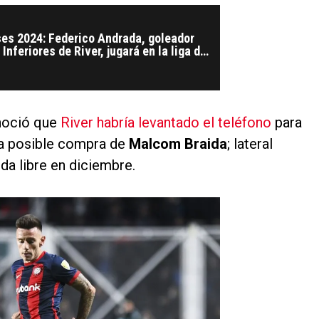
es 2024: Federico Andrada, goleador
 Inferiores de River, jugará en la liga de
noció que
River habría levantado el teléfono
para
na posible compra de
Malcom Braida
; lateral
a libre en diciembre.