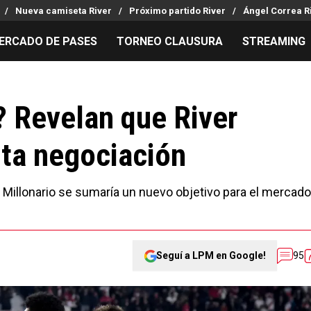
Nueva camiseta River
Próximo partido River
Ángel Correa R
ERCADO DE PASES
TORNEO CLAUSURA
STREAMING
MILLONARIOS
LPM PARA EL HINCHA
APUESTA
Mercado de Pases
Streaming
Noticias
? Revelan que River
Análisis tácticos
Entradas
Guías
nta negociación
Juanfer Quintero
Hinchas
Códigos
Chacho Coudet
Los goles de River
Pronósti
Ex River
Entrevistas
Apuesta d
el Millonario se sumaría un nuevo objetivo para el mercado
Seguí a LPM en Google!
95