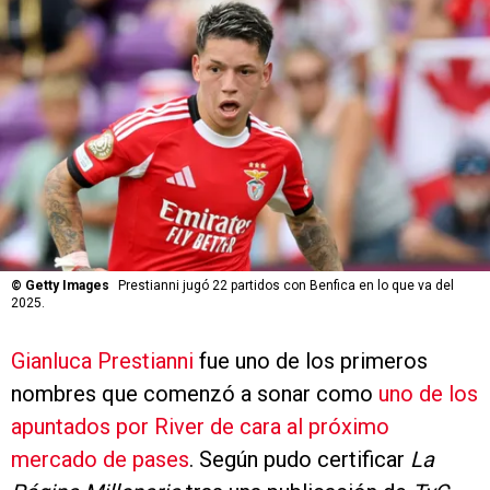
©
Getty Images
Prestianni jugó 22 partidos con Benfica en lo que va del
2025.
Gianluca Prestianni
fue uno de los primeros
nombres que comenzó a sonar como
uno de los
apuntados por River de cara al próximo
mercado de pases
. Según pudo certificar
La