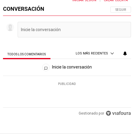
INICIAR SESIÓN
CREAR CUENTA
|
CONVERSACIÓN
SIGA ESTA 
SEGUIR
LOS MÁS RECIENTES
TODOS LOS COMENTARIOS
Todos los comentarios
Inicie la conversación
PUBLICIDAD
Gestionado por