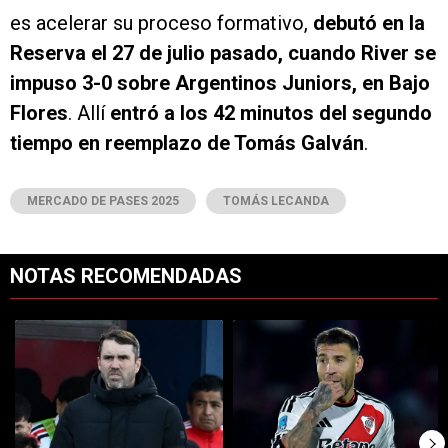
es acelerar su proceso formativo,
debutó en la
Reserva el 27 de julio pasado, cuando River se
impuso 3-0 sobre Argentinos Juniors, en Bajo
Flores
. Allí
entró a los 42 minutos del segundo
tiempo en reemplazo de Tomás Galván
.
MERCADO DE PASES 2025
TOMÁS LECANDA
NOTAS RECOMENDADAS
Este listado muestra los artículos con más comentarios en los últimos 7
Un artículo de tendencia con el título "Coudet tras la derrota ante Ti
Un artículo de tendencia con el tí