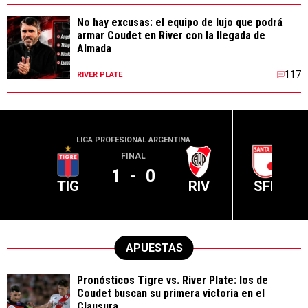
No hay excusas: el equipo de lujo que podrá
armar Coudet en River con la llegada de
Almada
117
RIVER PLATE
LIGA PROFESIONAL ARGENTINA
CONME
FINAL
1
-
0
TIG
RIV
SFE
APUESTAS
Pronósticos Tigre vs. River Plate: los de
Coudet buscan su primera victoria en el
Clausura