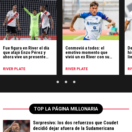
Fue figura en River el día
Conmovió a todos: el
De
que atajó Enzo Pérez y
emotivo momento que
hi
ahora vive un presente
vivió un ex River con su
li
inesperado
familia en Ecuador
Ec
de
RIVER PLATE
RIVER PLATE
RI
TOP LA PÁGINA MILLONARIA
Sorpresivo: los dos refuerzos que Coudet
decidió dejar afuera de la Sudamericana