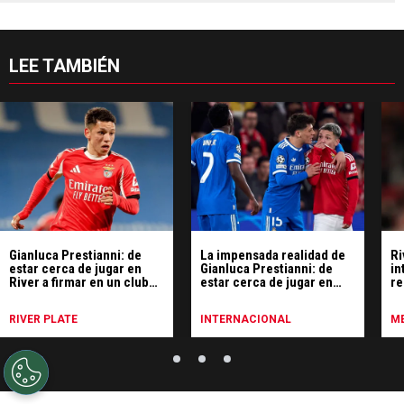
LEE TAMBIÉN
Gianluca Prestianni: de
La impensada realidad de
Ri
estar cerca de jugar en
Gianluca Prestianni: de
in
River a firmar en un club
estar cerca de jugar en
re
particular
River a ser denunciado por
Vinicius Junior de racista
RIVER PLATE
INTERNACIONAL
ME