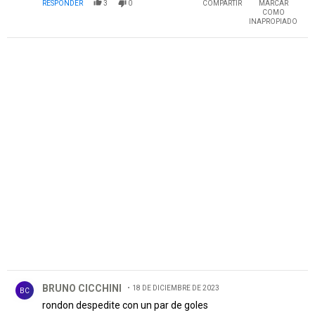
RESPONDER
3
0
COMPARTIR
MARCAR
COMO
INAPROPIADO
PUBLICIDAD
Comentario de BRUNO CICCHINI.
BRUNO CICCHINI
18 DE DICIEMBRE DE 2023
BC
rondon despedite con un par de goles