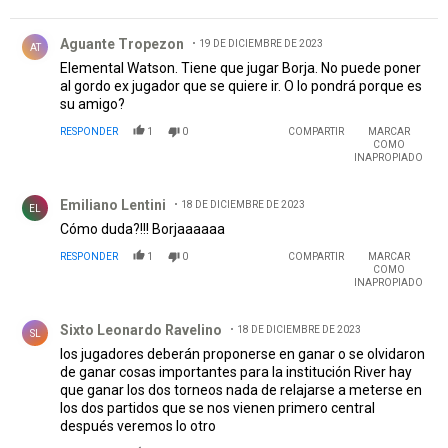
Comentario de Aguante Tropezon.
Aguante Tropezon
19 DE DICIEMBRE DE 2023
AT
Elemental Watson. Tiene que jugar Borja. No puede poner
al gordo ex jugador que se quiere ir. O lo pondrá porque es
su amigo?
RESPONDER
1
0
COMPARTIR
MARCAR
COMO
INAPROPIADO
Comentario de Emiliano Lentini.
Emiliano Lentini
18 DE DICIEMBRE DE 2023
EL
Cómo duda?!!! Borjaaaaaa
RESPONDER
1
0
COMPARTIR
MARCAR
COMO
INAPROPIADO
Comentario de Sixto Leonardo Ravelino.
Sixto Leonardo Ravelino
18 DE DICIEMBRE DE 2023
SL
los jugadores deberán proponerse en ganar o se olvidaron
de ganar cosas importantes para la institución River hay
que ganar los dos torneos nada de relajarse a meterse en
los dos partidos que se nos vienen primero central
después veremos lo otro