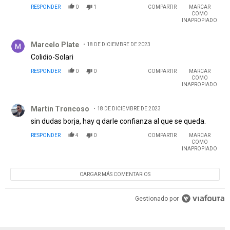
RESPONDER
0
1
COMPARTIR
MARCAR
COMO
INAPROPIADO
Comentario de Marcelo Plate.
Marcelo Plate
18 DE DICIEMBRE DE 2023
Colidio-Solari
RESPONDER
0
0
COMPARTIR
MARCAR
COMO
INAPROPIADO
Comentario de Martin Troncoso.
Martin Troncoso
18 DE DICIEMBRE DE 2023
sin dudas borja, hay q darle confianza al que se queda.
RESPONDER
4
0
COMPARTIR
MARCAR
COMO
INAPROPIADO
CARGAR MÁS COMENTARIOS
Gestionado por