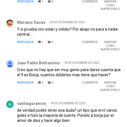
RESPONDER
1
0
COMPARTIR
MARCAR
COMO
INAPROPIADO
Comentario de Mariano Dacev.
Mariano Dacev
18 DE DICIEMBRE DE 2023
Y si prueba con solari y colidio? Por abajo no para a nadie
central...
RESPONDER
1
0
COMPARTIR
MARCAR
COMO
INAPROPIADO
Comentario de Juan Pablo Beltramino.
Juan Pablo Beltramino
18 DE DICIEMBRE DE 2023
Creo que no hay que ser muy genio para darse cuenta que
el 9 es Borja, cuantos dobletes mas tiene que hacer?
RESPONDER
2
0
COMPARTIR
MARCAR
COMO
INAPROPIADO
Comentario de santiagoramon.
santiagoramon
18 DE DICIEMBRE DE 2023
SA
de verdad podés tener esa duda? un tipo que erró varios
goles e hizo la mayoría de suerte. Ponelo a borja por el
amor de dios y hacé algo bien