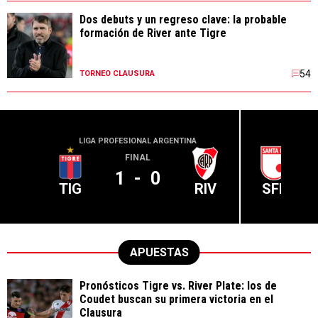
Dos debuts y un regreso clave: la probable
formación de River ante Tigre
54
TORNEO CLAUSURA
LIGA PROFESIONAL ARGENTINA
CONME
FINAL
1
-
0
TIG
RIV
SFE
APUESTAS
Pronósticos Tigre vs. River Plate: los de
Coudet buscan su primera victoria en el
Clausura