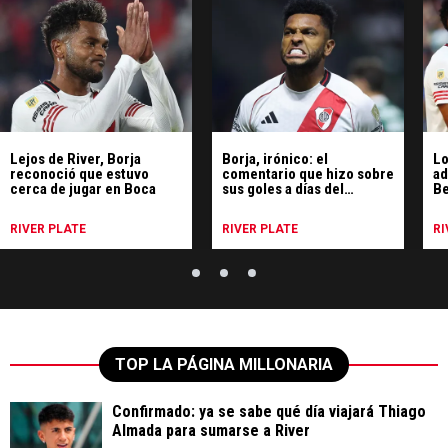
Lejos de River, Borja
Borja, irónico: el
Lo
reconoció que estuvo
comentario que hizo sobre
ad
cerca de jugar en Boca
sus goles a días del
Be
Superclásico
Ri
RIVER PLATE
RIVER PLATE
RI
TOP LA PÁGINA MILLONARIA
Confirmado: ya se sabe qué día viajará Thiago
Almada para sumarse a River