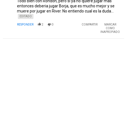
Todo bien con Rondon, pero si ya no quiere jugar mas
entonces deberia jugar Borja, que es mucho mejor y se
muere por jugar en River. No entiendo cual es la duda...
EDITADO
RESPONDER
2
0
COMPARTIR
MARCAR
COMO
INAPROPIADO
PUBLICIDAD