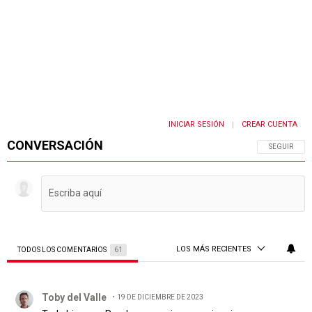
INICIAR SESIÓN
CREAR CUENTA
|
CONVERSACIÓN
SIGA ESTA 
SEGUIR
LOS MÁS RECIENTES
TODOS LOS COMENTARIOS
61
Todos los comentarios
Comentario de Toby del Valle.
Toby del Valle
19 DE DICIEMBRE DE 2023