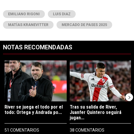
EMILIANO RIGONI
LUIS DIAZ
MATÍAS KRANEVITTER
MERCADO DE PASES 2025
NOTAS RECOMENDADAS
Este listado muestra los artículos con más comentarios en los últimos 7
Un artículo de tendencia con el título "River se juega el todo por el 
Un artículo de tendencia con el tí
River se juega el todo por el
Tras su salida de River,
todo: Ortega y Andrada po...
Juanfer Quintero seguirá
jugan...
51 COMENTARIOS
38 COMENTARIOS