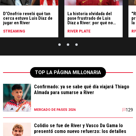
D'Onofrio reveló qué tan
La historia olvidada del
"R
cerca estuvo Luis Díaz de
pase frustrado de Luis
pr
jugar en River
Díaz a River: por qué no
la
fue refuerzo
fr
STREAMING
RIVER PLATE
RI
TOP LA PÁGINA MILLONARIA
Confirmado: ya se sabe qué día viajará Thiago
Almada para sumarse a River
129
MERCADO DE PASES 2026
Colidio se fue de River y Vasco Da Gama lo
presentó como nuevo refuerzo: los detalles