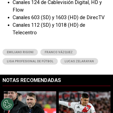
Canales 124 de Cablevisión Digital, HD y
Flow
Canales 603 (SD) y 1603 (HD) de DirecTV
Canales 112 (SD) y 1018 (HD) de
Telecentro
EMILIANO RIGONI
FRANCO VÁZQUEZ
LIGA PROFESIONAL DE FÚTBOL
LUCAS ZELARAYAN
NOTAS RECOMENDADAS
Este listado muestra los artículos con más comentarios en los últimos 7
Un artículo de tendencia con el título "River se juega el todo por el 
Un artículo de tendencia con el tí