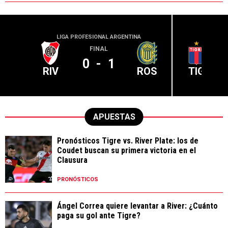
LIGA PROFESIONAL ARGENTINA
LIGA PR
FINAL
0
-
1
RIV
ROS
TIG
APUESTAS
Pronósticos Tigre vs. River Plate: los de
Coudet buscan su primera victoria en el
Clausura
PRONÓSTICOS
Ángel Correa quiere levantar a River: ¿Cuánto
paga su gol ante Tigre?