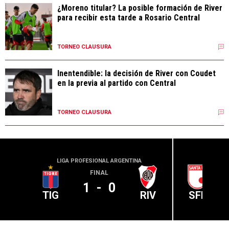
¿Moreno titular? La posible formación de River
para recibir esta tarde a Rosario Central
TORNEO CLAUSURA
Inentendible: la decisión de River con Coudet
en la previa al partido con Central
TORNEO CLAUSURA
LIGA PROFESIONAL ARGENTINA
CONME
FINAL
1
-
0
TIG
RIV
SFE