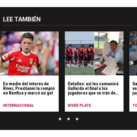
LEE TAMBIÉN
En medio del interés de
Detalles: así les comunicó
Ga
River, Prestianni la rompió
Gallardo el final a los
va
en Benfica y marcó un gol
jugadores que se irán de
ju
River
Ri
INTERNACIONAL
RIVER PLATE
T