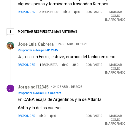
algunos pesos y terminamos trayendoa Kempes...
RESPONDER
3
RESPUESTAS
0
0
COMPARTIR
MARCAR
COMO
INAPROPIADO
1 respuesta más antiguas
MOSTRAR RESPUESTAS MÁS ANTIGUAS
1
Respuesta de Jose Luis Cabrera.
Jose Luis Cabrera
24 DE ABRIL DE 2025
Responder a
Jorge ndl12345
Jaja..siii en Ferro!, estuve, eramos del tanlon en serio.
RESPONDER
1
RESPUESTA
0
0
COMPARTIR
MARCAR
COMO
INAPROPIADO
Respuesta de Jorge ndl12345.
Jorge ndl12345
24 DE ABRIL DE 2025
Responder a
Jose Luis Cabrera
En CABA esa,la de Argentinos y la de Atlanta.
Ahhh y la de los cuervos.
RESPONDER
0
0
COMPARTIR
MARCAR
COMO
INAPROPIADO