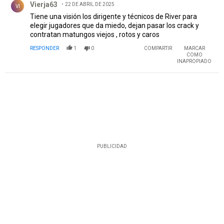
Vierja63
22 DE ABRIL DE 2025
VI
Tiene una visión los dirigente y técnicos de River para
elegir jugadores que da miedo, dejan pasar los crack y
contratan matungos viejos , rotos y caros
RESPONDER
1
0
COMPARTIR
MARCAR
COMO
INAPROPIADO
PUBLICIDAD