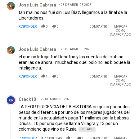
Comentario de Jose Luis Cabrera.
Jose Luis Cabrera
23 DE ABRIL DE 2025
tan mal no nos fué sin Luis Diaz, llegamos a la final de la
Libertadores.
RESPONDER
0
0
COMPARTIR
MARCAR
COMO
INAPROPIADO
Comentario de Jose Luis Cabrera.
Jose Luis Cabrera
23 DE ABRIL DE 2025
el que no lotrajo fué Donofrio y las cuentas del club no
eran las de ahora...muchaches quel odio no les bloquee la
inteligencia.
RESPONDER
1
0
COMPARTIR
MARCAR
COMO
INAPROPIADO
Comentario de Crack10.
Crack10
22 DE ABRIL DE 2025
CR
LA PEOR DIRIGENCIA DE LA HISTORIA no quiso pagar dos
pesos de diferencia por uno de los mejores jugadores del
mundo en la actualidad y paga 11 millones por la babosa
Driussi, 10 por uno que se llama Villagra y 13 por un
colombiano que vino de Rusia.
EDITADO
RESPONDER
3
RESPUESTAS
1
1
COMPARTIR
MARCAR