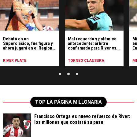
Debutó en un
Mal recuerdo y polémico
Mi
Superclásico, fue figura y
antecedente: árbitro
en
ahora jugará en el Regional
confirmado para River vs.
Eu
Amateur
Tigre
Ma
RIVER PLATE
TORNEO CLAUSURA
ME
TOP LA PÁGINA MILLONARIA
Francisco Ortega es nuevo refuerzo de River:
los millones que costará su pase