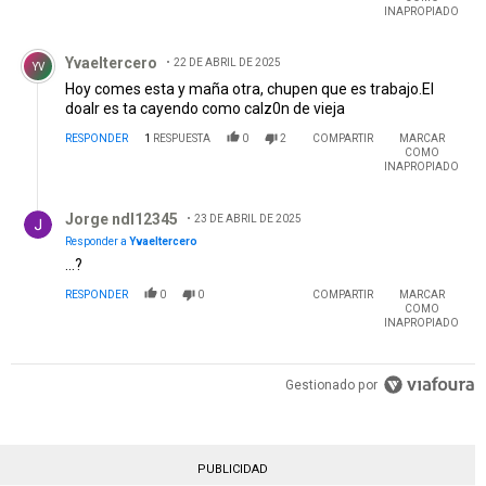
INAPROPIADO
Comentario de Yvaeltercero.
Yvaeltercero
22 DE ABRIL DE 2025
YV
Hoy comes esta y maña otra, chupen que es trabajo.El
doalr es ta cayendo como calz0n de vieja
RESPONDER
1
RESPUESTA
0
2
COMPARTIR
MARCAR
COMO
INAPROPIADO
Respuesta de Jorge ndl12345.
Jorge ndl12345
23 DE ABRIL DE 2025
Responder a
Yvaeltercero
...?
RESPONDER
0
0
COMPARTIR
MARCAR
COMO
INAPROPIADO
Gestionado por
PUBLICIDAD