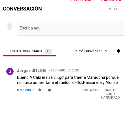
INICIAR SESIÓN
CREAR CUENTA
|
CONVERSACIÓN
SIGA ESTA 
SEGUIR
LOS MÁS RECIENTES
TODOS LOS COMENTARIOS
17
Todos los comentarios
Comentario de Jorge ndl12345.
Jorge ndl12345
23 DE ABRIL DE 2025
Bueno,A Cabrera se c....go' para traer a Maradona porque
no quiso aumentarle el sueldo a Fillol,Passarella y Alonso.
RESPONDER
0
0
COMPARTIR
MARCAR
COMO
INAPROPIADO