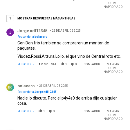
COMO
INAPROPIADO
1 respuesta más antiguas
MOSTRAR RESPUESTAS MÁS ANTIGUAS
1
Respuesta de Jorge ndl12345.
Jorge ndl12345
23 DE ABRIL DE 2025
Responder a
bolacero
Con Don frio tambien se compraron un monton de
paquetes.
Viudez,Rossi,Arzura,Lollo, el que vino de Central roto etc.
RESPONDER
1
RESPUESTA
0
0
COMPARTIR
MARCAR
COMO
INAPROPIADO
Respuesta de bolacero.
bolacero
23 DE ABRIL DE 2025
BO
Responder a
Jorge ndl12345
Nadie lo discute. Pero el p4y4s0 de arriba dijo cualquier
cosa.
RESPONDER
0
0
COMPARTIR
MARCAR
COMO
INAPROPIADO
Comentario de Vierja63.