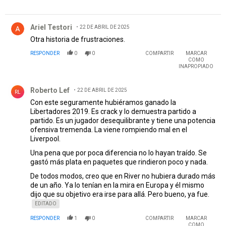
Comentario de Ariel Testori.
Ariel Testori
22 DE ABRIL DE 2025
Otra historia de frustraciones.
RESPONDER
0
0
COMPARTIR
MARCAR
COMO
INAPROPIADO
Comentario de Roberto Lef.
Roberto Lef
22 DE ABRIL DE 2025
RL
Con este seguramente hubiéramos ganado la
Libertadores 2019. Es crack y lo demuestra partido a
partido. Es un jugador desequilibrante y tiene una potencia
ofensiva tremenda. La viene rompiendo mal en el
Liverpool.
Una pena que por poca diferencia no lo hayan traído. Se
gastó más plata en paquetes que rindieron poco y nada.
De todos modos, creo que en River no hubiera durado más
de un año. Ya lo tenían en la mira en Europa y él mismo
dijo que su objetivo era irse para allá. Pero bueno, ya fue.
EDITADO
RESPONDER
1
0
COMPARTIR
MARCAR
COMO