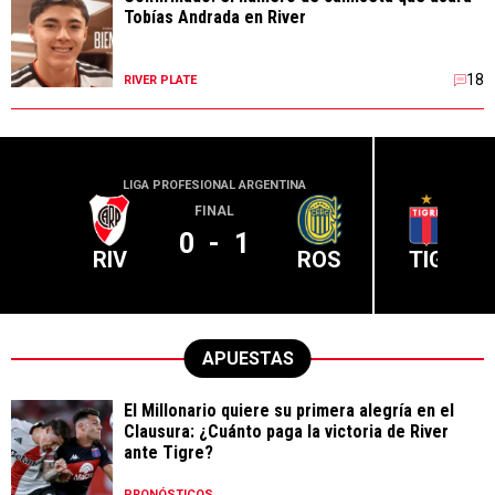
Tobías Andrada en River
18
RIVER PLATE
LIGA PROFESIONAL ARGENTINA
LIGA PR
FINAL
0
-
1
RIV
ROS
TIG
APUESTAS
El Millonario quiere su primera alegría en el
Clausura: ¿Cuánto paga la victoria de River
ante Tigre?
PRONÓSTICOS