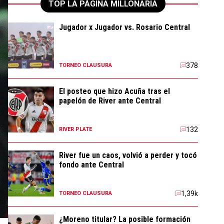
TOP LA PÁGINA MILLONARIA
Jugador x Jugador vs. Rosario Central
378
TORNEO CLAUSURA
El posteo que hizo Acuña tras el
papelón de River ante Central
132
RIVER PLATE
River fue un caos, volvió a perder y tocó
fondo ante Central
1,39k
TORNEO CLAUSURA
¿Moreno titular? La posible formación