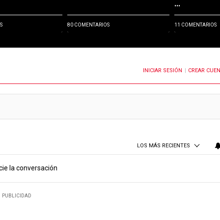
...
S
80 COMENTARIOS
11 COMENTARIOS
INICIAR SESIÓN
CREAR CUE
OTIFICACIONES CUANDO SE PUBLIQUEN NUEVOS COMENTARIOS
|
LOS MÁS RECIENTES
cie la conversación
PUBLICIDAD