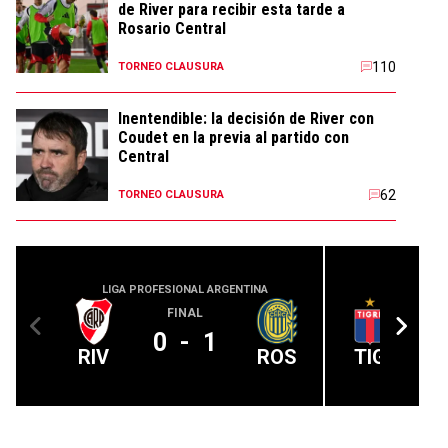
de River para recibir esta tarde a
Rosario Central
110
TORNEO CLAUSURA
Inentendible: la decisión de River con
Coudet en la previa al partido con
Central
62
TORNEO CLAUSURA
LIGA PROFESIONAL ARGENTINA
LIGA PROFE
FINAL
0
-
1
RIV
ROS
TIG