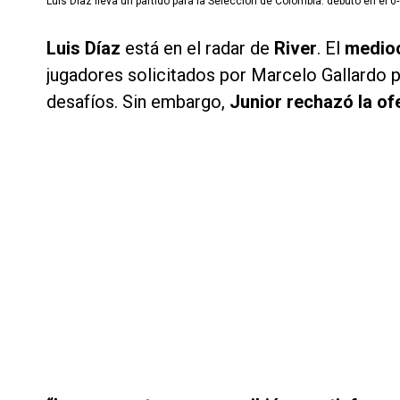
Luis Díaz lleva un partido para la Selección de Colombia: debutó en el 
Luis Díaz
está en el radar de
River
. El
medioc
jugadores solicitados por Marcelo Gallardo p
desafíos. Sin embargo,
Junior rechazó la of