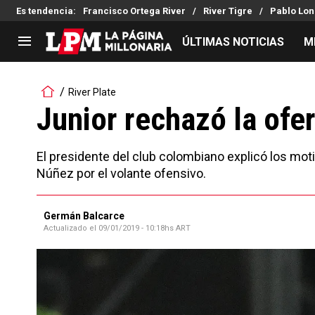
Es tendencia
:
Francisco Ortega River
River Tigre
Pablo Lon
ÚLTIMAS NOTICIAS
M
LIGA PROFESIONAL
TORNEOS
River Plate
Noticias
Copa Sudamericana
Junior rechazó la ofer
Tabla de posiciones
Copa Argentina
Fixture
Selección Argentina
El presidente del club colombiano explicó los mot
Reserva
Núñez por el volante ofensivo.
Germán Balcarce
Actualizado el
09/01/2019 - 10:18hs ART