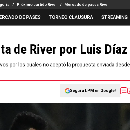
goria
Próximo partido River
Mercado de pases River
ERCADO DE PASES
TORNEO CLAUSURA
STREAMING
MILLONARIOS
LPM PARA EL HINCHA
APUESTA
Mercado de Pases
Streaming
Noticias
ta de River por Luis Díaz
Análisis tácticos
Entradas
Guías
Juanfer Quintero
Hinchas
Códigos
ivos por los cuales no aceptó la propuesta enviada desde
Chacho Coudet
Los goles de River
Pronósti
Ex River
Entrevistas
Apuesta d
Seguí a LPM en Google!