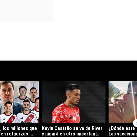
ltimos 7 días.
de tendencia con el título "Uno por uno, los millones que gastó River en
Un artículo de tendencia con el título "Kevin Cast
Un artículo de
, los millones que
Kevin Castaño se va de River
¿Dónde está 
en refuerzos ...
y jugará en otro important...
Las vacacion