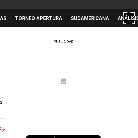
TAS
TORNEO APERTURA
SUDAMERICANA
ANÁLISI
S
PUBLICIDAD
cos
el día
 Mundial 2026
is