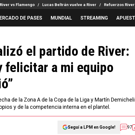
River vs Flamengo
Lucas Beltrán vuelve a River
Refuerzos River
ERCADO DE PASES
MUNDIAL
STREAMING
APUES
MILLONARIOS
LPM PARA EL HINCHA
APUESTA
Mercado de Pases
Streaming
Noticias
izó el partido de River:
Análisis tácticos
Entradas
Guías
felicitar a mi equipo
Juanfer Quintero
Hinchas
Códigos
Chacho Coudet
Los goles de River
Pronósti
ió”
Ex River
Entrevistas
Apuesta d
Apuestas
echa de la Zona A de la Copa de la Liga y Martín Demichel
pios y de la competencia interna en el plantel.
Seguí a LPM en Google!
97