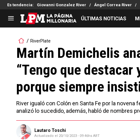
Es tendencia
:
Giovanni Gonzalez River
Ángel Correa River
ÚLTIMAS NOTICIAS
M
LIGA PROFESIONAL
TORNEOS
RiverPlate
Noticias
Copa Sudamericana
Martín Demichelis anal
Tabla de posiciones
Copa Argentina
“Tengo que destacar y 
Fixture
Selección Argentina
Reserva
porque siempre insist
River igualó con Colón en Santa Fe por la novena f
analizó lo sucedido, además, habló de nombres pro
Lautaro Toschi
Actualizado el
20/10/2023 - 09:46hs ART