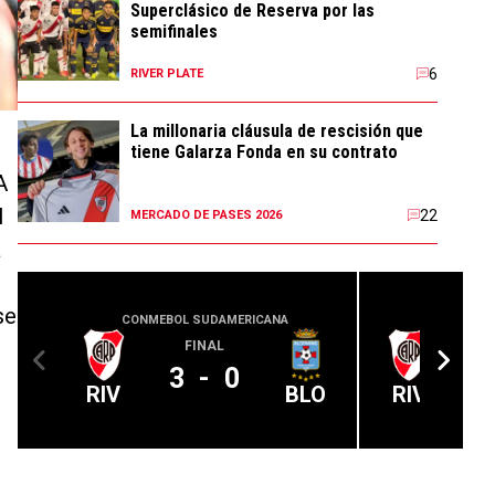
Superclásico de Reserva por las
semifinales
6
RIVER PLATE
La millonaria cláusula de rescisión que
tiene Galarza Fonda en su contrato
A
l
22
MERCADO DE PASES 2026
a
se
CONMEBOL SUDAMERICANA
CLUB 
FINAL
3
-
0
RIV
BLO
RIV