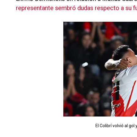
representante sembró dudas respecto a su fut
El Colibrí volvió al gol