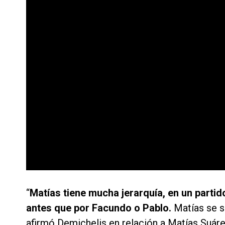
“
Matías tiene mucha jerarquía, en un partido 
antes que por Facundo o Pablo.
Matías se s
afirmó Demichelis en relación a Matías Suár