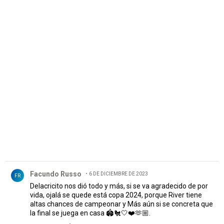
PUBLICIDAD
Comentario de Facundo Russo.
Facundo Russo
6 DE DICIEMBRE DE 2023
FR
Delacricito nos dió todo y más, si se va agradecido de por
vida, ojalá se quede está copa 2024, porque River tiene
altas chances de campeonar y Más aún si se concreta que
la final se juega en casa 🏟️🐔🤍❤️🫶🏼.