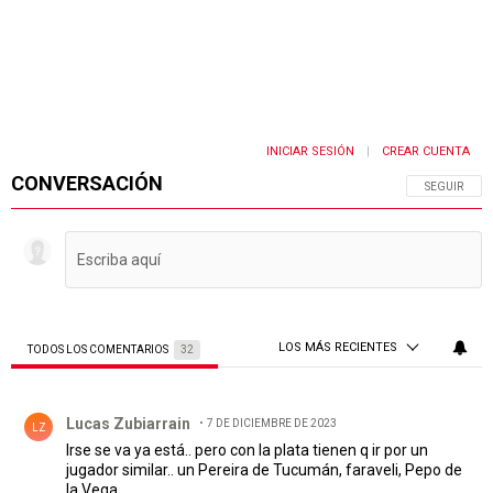
INICIAR SESIÓN
CREAR CUENTA
|
CONVERSACIÓN
SIGA ESTA 
SEGUIR
LOS MÁS RECIENTES
TODOS LOS COMENTARIOS
32
Todos los comentarios
Comentario de Lucas Zubiarrain.
Lucas Zubiarrain
7 DE DICIEMBRE DE 2023
LZ
Irse se va ya está.. pero con la plata tienen q ir por un
jugador similar.. un Pereira de Tucumán, faraveli, Pepo de
la Vega..