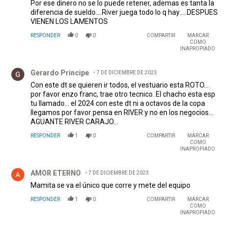
Por ese dinero no se lo puede retener, ademas es tanta la
diferencia de sueldo....River juega todo lo q hay.....DESPUES
VIENEN LOS LAMENTOS
RESPONDER
0
0
COMPARTIR
MARCAR
COMO
INAPROPIADO
Comentario de Gerardo Principe.
Gerardo Principe
7 DE DICIEMBRE DE 2023
Con este dt se quieren ir todos, el vestuario esta ROTO...
por favor enzo franc, trae otro tecnico. El chacho esta esp
tu llamado... el 2024 con este dt ni a octavos de la copa
llegamos por favor pensa en RIVER y no en los negocios...
AGUANTE RIVER CARAJO...
RESPONDER
1
0
COMPARTIR
MARCAR
COMO
INAPROPIADO
Comentario de AMOR ETERNO.
AMOR ETERNO
7 DE DICIEMBRE DE 2023
Mamita se va el único que corre y mete del equipo
RESPONDER
1
0
COMPARTIR
MARCAR
COMO
INAPROPIADO