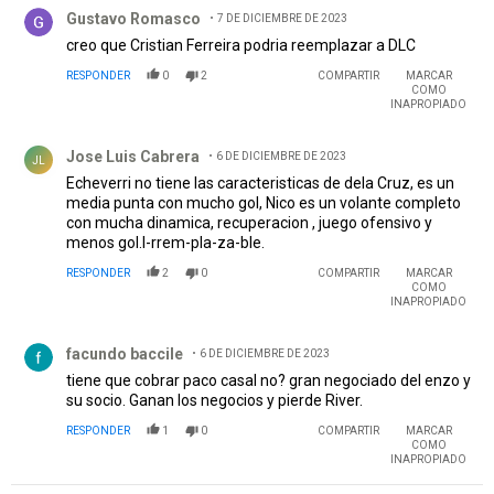
Comentario de Gustavo Romasco.
Gustavo Romasco
7 DE DICIEMBRE DE 2023
creo que Cristian Ferreira podria reemplazar a DLC
RESPONDER
0
2
COMPARTIR
MARCAR
COMO
INAPROPIADO
Comentario de Jose Luis Cabrera.
Jose Luis Cabrera
6 DE DICIEMBRE DE 2023
JL
Echeverri no tiene las caracteristicas de dela Cruz, es un
media punta con mucho gol, Nico es un volante completo
con mucha dinamica, recuperacion , juego ofensivo y
menos gol.I-rrem-pla-za-ble.
RESPONDER
2
0
COMPARTIR
MARCAR
COMO
INAPROPIADO
Comentario de facundo baccile.
facundo baccile
6 DE DICIEMBRE DE 2023
tiene que cobrar paco casal no? gran negociado del enzo y
su socio. Ganan los negocios y pierde River.
RESPONDER
1
0
COMPARTIR
MARCAR
COMO
INAPROPIADO