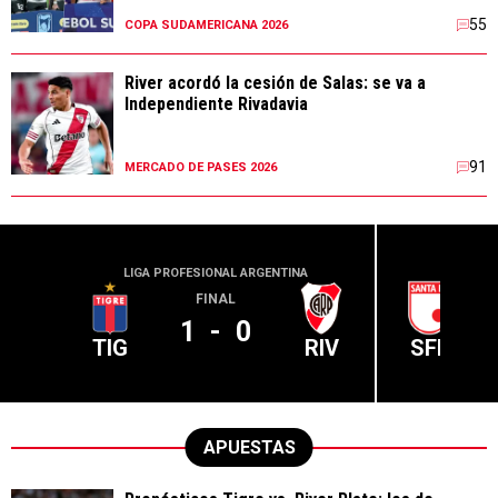
55
COPA SUDAMERICANA 2026
River acordó la cesión de Salas: se va a
Independiente Rivadavia
91
MERCADO DE PASES 2026
LIGA PROFESIONAL ARGENTINA
CONME
FINAL
1
-
0
TIG
RIV
SFE
APUESTAS