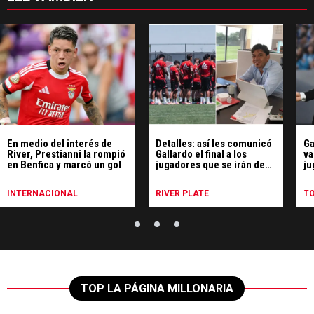
En medio del interés de
Detalles: así les comunicó
Ga
River, Prestianni la rompió
Gallardo el final a los
va
en Benfica y marcó un gol
jugadores que se irán de
ju
River
Ri
INTERNACIONAL
RIVER PLATE
T
TOP LA PÁGINA MILLONARIA