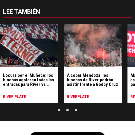
LEE TAMBIÉN
Locura por el Muñeco: los
A copar Mendoza: los
Má
hinchas agotaron todas las
hinchas de River podrán
as
entradas para River vs.
asistir frente a Godoy Cruz
pa
Huracán
M
RIVER PLATE
RIVERPLATE
RI