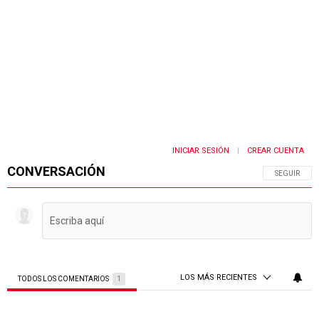
INICIAR SESIÓN
CREAR CUENTA
|
CONVERSACIÓN
SIGA ESTA 
SEGUIR
LOS MÁS RECIENTES
TODOS LOS COMENTARIOS
1
Todos los comentarios
Comentario de Marcos Alberto Alberto Azzolina.