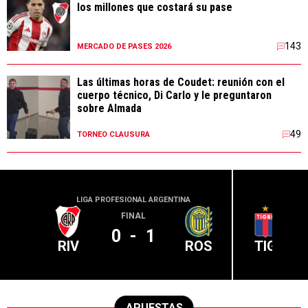
los millones que costará su pase
143
MERCADO DE PASES 2026
Las últimas horas de Coudet: reunión con el
cuerpo técnico, Di Carlo y le preguntaron
sobre Almada
49
TORNEO CLAUSURA
LIGA PROFESIONAL ARGENTINA
LIGA PR
FINAL
0
-
1
RIV
ROS
TIG
APUESTAS