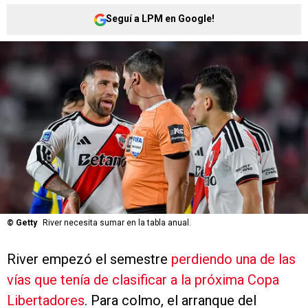
Seguí a LPM en Google!
©
Getty
River necesita sumar en la tabla anual.
River empezó el semestre
perdiendo una de las
vías que tenía de clasificar a la próxima Copa
Libertadores
. Para colmo, el arranque del