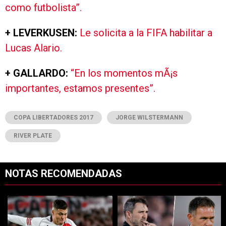
como futbolista”.
+ LEVERKUSEN:
Le solicita a la FIFA habilitar a
Lucas Alario.
+ GALLARDO:
“En los momentos mÃ¡s
importantes, estamos presentes”.
COPA LIBERTADORES 2017
JORGE WILSTERMANN
RIVER PLATE
NOTAS RECOMENDADAS
Este listado muestra los artículos con más comentarios en los últimos 7
Un artículo de tendencia con el título "Tras su salida de River, Juanf
Un artículo de tendencia con el tí