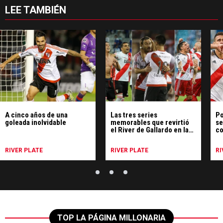
LEE TAMBIÉN
A cinco años de una
Las tres series
Po
goleada inolvidable
memorables que revirtió
se
el River de Gallardo en la
co
Copa
RIVER PLATE
RIVER PLATE
RI
TOP LA PÁGINA MILLONARIA