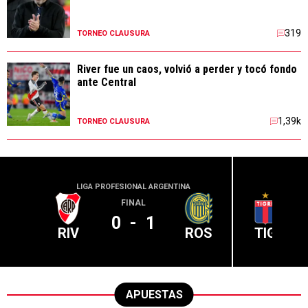
319
TORNEO CLAUSURA
River fue un caos, volvió a perder y tocó fondo
ante Central
1,39k
TORNEO CLAUSURA
LIGA PROFESIONAL ARGENTINA
LIGA PR
FINAL
0
-
1
RIV
ROS
TIG
APUESTAS