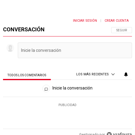
INICIAR SESIÓN
CREAR CUENTA
|
CONVERSACIÓN
SIGA ESTA 
SEGUIR
LOS MÁS RECIENTES
TODOS LOS COMENTARIOS
Todos los comentarios
Inicie la conversación
PUBLICIDAD
Gestionado por