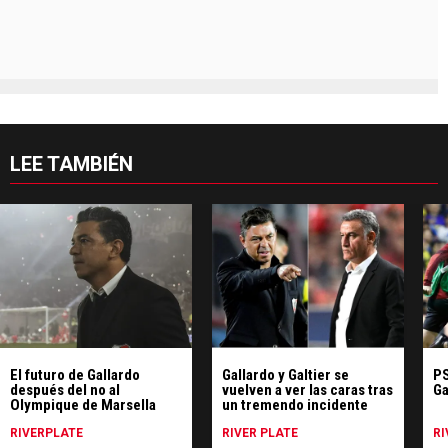
LEE TAMBIÉN
El futuro de Gallardo
Gallardo y Galtier se
PS
después del no al
vuelven a ver las caras tras
Ga
Olympique de Marsella
un tremendo incidente
RIVERPLATE
RIVER PLATE
RI