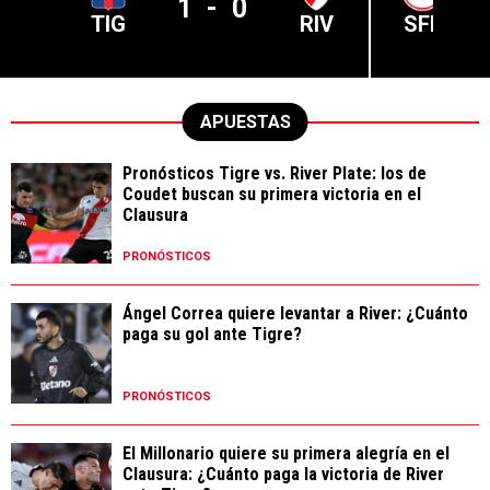
1
-
0
TIG
RIV
SFE
APUESTAS
Pronósticos Tigre vs. River Plate: los de
Coudet buscan su primera victoria en el
Clausura
PRONÓSTICOS
Ángel Correa quiere levantar a River: ¿Cuánto
paga su gol ante Tigre?
PRONÓSTICOS
El Millonario quiere su primera alegría en el
Clausura: ¿Cuánto paga la victoria de River