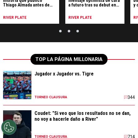
historia que publicó
mensaje optimista de cara
bo
Thiago Almada antes de
a futuro tras su debut en
y 
sumarse a River
River
fu
RIVER PLATE
RIVER PLATE
RI
TOP LA PÁGINA MILLONARIA
Jugador x Jugador vs. Tigre
344
TORNEO CLAUSURA
Coudet: "Si veo que los resultados no se dan,
no voy a hacerle daño a River"
714
TORNEO CLAUSURA