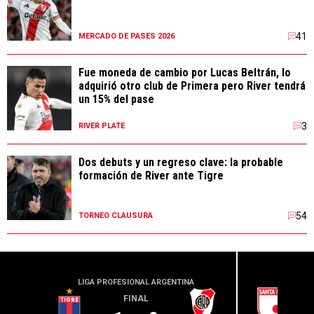
41
MERCADO DE PASES 2026
Fue moneda de cambio por Lucas Beltrán, lo
adquirió otro club de Primera pero River tendrá
un 15% del pase
3
RIVER PLATE
Dos debuts y un regreso clave: la probable
formación de River ante Tigre
54
TORNEO CLAUSURA
LIGA PROFESIONAL ARGENTINA
CONME
FINAL