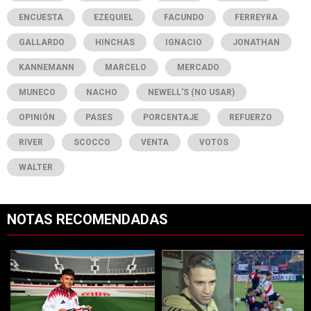
ENCUESTA
EZEQUIEL
FACUNDO
FERREYRA
GALLARDO
HINCHAS
IGNACIO
JONATHAN
KANNEMANN
MARCELO
MERCADO
MUNECO
NACHO
NEWELL'S (NO USAR)
OPINIÓN
PASES
PORCENTAJE
REFUERZO
RIVER
SCOCCO
VENTA
VOTOS
WALTER
NOTAS RECOMENDADAS
Este listado muestra los artículos con más comentarios en los últimos 7
Un artículo de tendencia con el título "Llegó el noveno: Thiago Alm
Un artículo de tendencia con el tí