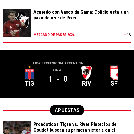
Acuerdo con Vasco da Gama: Colidio está a un
paso de irse de River
95
MERCADO DE PASES 2026
LIGA PROFESIONAL ARGENTINA
CONME
FINAL
1
-
0
TIG
RIV
SFE
APUESTAS
Pronósticos Tigre vs. River Plate: los de
Coudet buscan su primera victoria en el