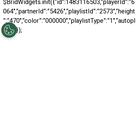
$BridWidgets.init({“id”:1483116503,”playerId”:”6
064″,”partnerId”:”5426″,”playlistId”:”2573″,”height
”:”470″,”color”:”000000″,”playlistType”:”1″,”autopl
ay”:0});
Con dos nuevos títulos conseguidos, River se
despide de otro año positivo. Es que, al igual
que los anteriores, en 2016 fue muy bueno para
el conjunto Millonario, que se consagró
campeón de la Recopa y también de la Copa
Argentina. Además, obtuvo su pasaje hacia la
Copa Libertadores.