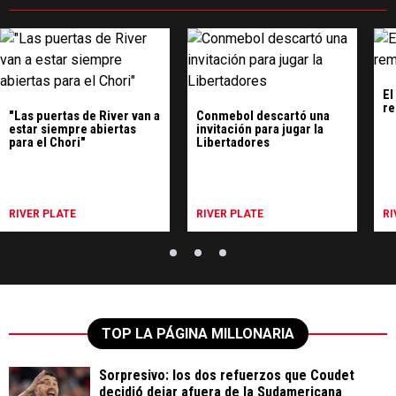
El
re
"Las puertas de River van a
Conmebol descartó una
estar siempre abiertas
invitación para jugar la
para el Chori"
Libertadores
RIVER PLATE
RIVER PLATE
RI
TOP LA PÁGINA MILLONARIA
Sorpresivo: los dos refuerzos que Coudet
decidió dejar afuera de la Sudamericana