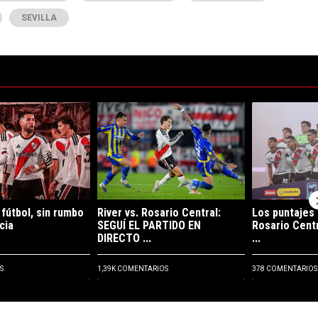
SEVILLA
ltimos 7 días.
e tendencia con el título "Opinión: sin fútbol, sin rumbo y sin paciencia"
Un artículo de tendencia con el título "River vs
Un artículo de 
 fútbol, sin rumbo
River vs. Rosario Central:
Los puntajes 
cia
SEGUÍ EL PARTIDO EN
Rosario Centr
DIRECTO ...
...
S
1,39K COMENTARIOS
378 COMENTARIOS