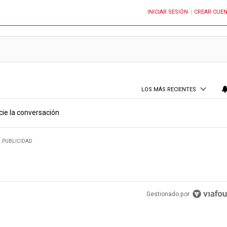
INICIAR SESIÓN
CREAR CUE
OTIFICACIONES CUANDO SE PUBLIQUEN NUEVOS COMENTARIOS
|
LOS MÁS RECIENTES
cie la conversación
PUBLICIDAD
Gestionado por