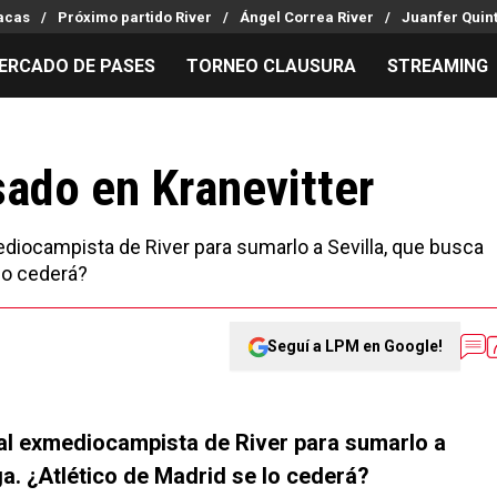
racas
Próximo partido River
Ángel Correa River
Juanfer Quint
ERCADO DE PASES
TORNEO CLAUSURA
STREAMING
MILLONARIOS
LPM PARA EL HINCHA
APUESTA
Mercado de Pases
Streaming
Noticias
ado en Kranevitter
Análisis tácticos
Entradas
Guías
Juanfer Quintero
Hinchas
Códigos
diocampista de River para sumarlo a Sevilla, que busca
Chacho Coudet
Los goles de River
Pronósti
lo cederá?
Ex River
Entrevistas
Apuesta d
Seguí a LPM en Google!
 al exmediocampista de River para sumarlo a
a. ¿Atlético de Madrid se lo cederá?