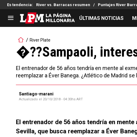
Es tendencia
:
River vs. Barracas resumen
Puntajes River Bar
ÚLTIMAS NOTICIAS
M
LIGA PROFESIONAL
TORNEOS
River Plate
Noticias
Copa Sudamericana
�??Sampaoli, interes
Tabla de posiciones
Copa Argentina
Fixture
Selección Argentina
El entrenador de 56 años tendría en mente al exme
Reserva
reemplazar a Éver Banega. ¿Atlético de Madrid se 
Santiago-marani
Actualizado el
20/10/2018 - 04:30hs ART
El entrenador de 56 años tendría en mente
Sevilla, que busca reemplazar a Éver Baneg