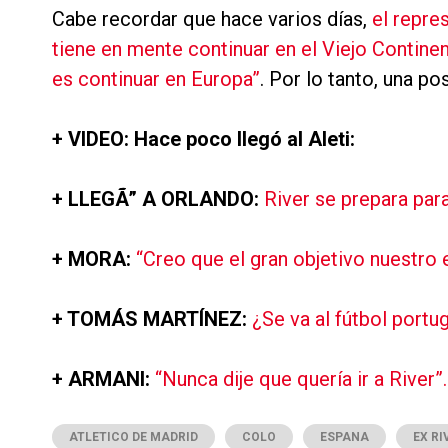
Cabe recordar que hace varios días,
el repre
tiene en mente continuar en el Viejo Continen
es continuar en Europa”
. Por lo tanto, una po
+ VIDEO: Hace poco llegó al Aleti:
+ LLEGÃ” A ORLANDO:
River se prepara para
+ MORA:
“Creo que el gran objetivo nuestro 
+ TOMÁS MARTÍNEZ:
¿Se va al fútbol portu
+ ARMANI:
“Nunca dije que quería ir a River”.
ATLETICO DE MADRID
COLO
ESPANA
EX RI