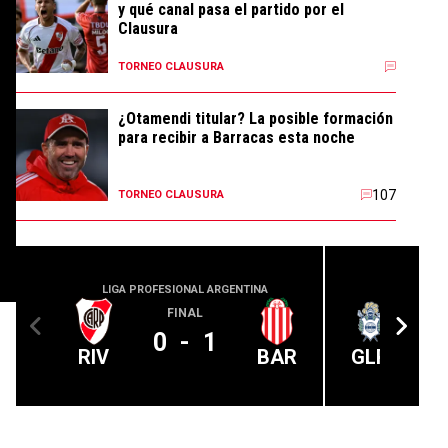
y qué canal pasa el partido por el
Clausura
TORNEO CLAUSURA
¿Otamendi titular? La posible formación
para recibir a Barracas esta noche
107
TORNEO CLAUSURA
LIGA PROFESIONAL ARGENTINA
LIGA PROFE
FINAL
0
-
1
RIV
BAR
GLP