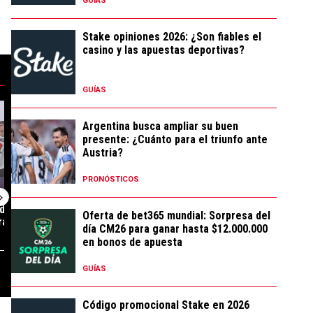
GUÍAS
Stake opiniones 2026: ¿Son fiables el
casino y las apuestas deportivas?
GUÍAS
 con 28 comentarios.
. Rosario Central: SEGUÍ EL PARTIDO EN DIRECTO por el Torneo Clausura 2
tendencia con el título "Los puntajes de River vs. Rosario Central: Uno 
Un artículo de tendencia con el título "La cruda pal
Un artículo de t
Argentina busca ampliar su buen
presente: ¿Cuánto para el triunfo ante
Austria?
PRONÓSTICOS
de River vs.
La cruda palabra de Coudet
Los puntajes de
Oferta de bet365 mundial: Sorpresa del
al: Uno por Uno
tras la derrota de River ant...
Gimnasia: Uno 
día CM26 para ganar hasta $12.000.000
...
en bonos de apuesta
373 COMENTARIOS
342 COMENTARIOS
GUÍAS
Código promocional Stake en 2026