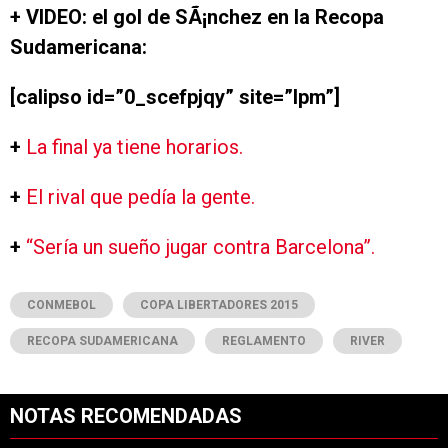
+ VIDEO: el gol de SÃ¡nchez en la Recopa
Sudamericana:
[calipso id=”0_scefpjqy” site=”lpm”]
+
La final ya tiene horarios.
+
El rival que pedía la gente.
+
“Sería un sueño jugar contra Barcelona”.
CONMEBOL
COPA LIBERTADORES 2015
RECOPA SUDAMERICANA
REGLAMENTO
RIVER
NOTAS RECOMENDADAS