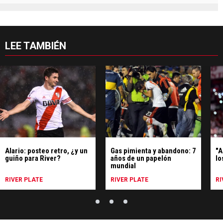
LEE TAMBIÉN
Alario: posteo retro, ¿y un
Gas pimienta y abandono: 7
"A
guiño para River?
años de un papelón
lo
mundial
RIVER PLATE
RIVER PLATE
RI