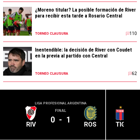
¿Moreno titular? La posible formación de River
para recibir esta tarde a Rosario Central
110
TORNEO CLAUSURA
Inentendible: la decisión de River con Coudet
en la previa al partido con Central
62
TORNEO CLAUSURA
LIGA PROFESIONAL ARGENTINA
LIGA PR
FINAL
0
-
1
RIV
ROS
TIG