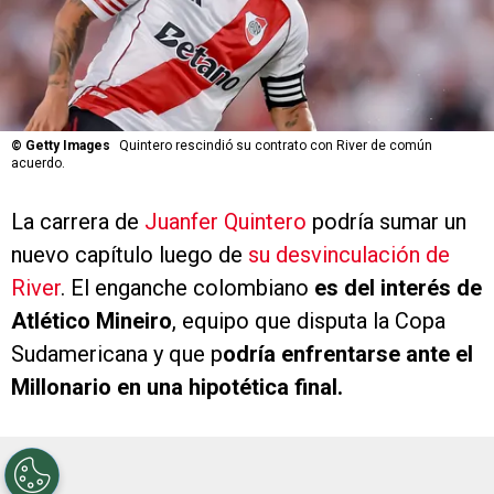
©
Getty Images
Quintero rescindió su contrato con River de común
acuerdo.
La carrera de
Juanfer Quintero
podría sumar un
nuevo capítulo luego de
su desvinculación de
River
. El enganche colombiano
es del interés de
Atlético Mineiro
, equipo que disputa la Copa
Sudamericana y que p
odría enfrentarse ante el
Millonario en una hipotética final.