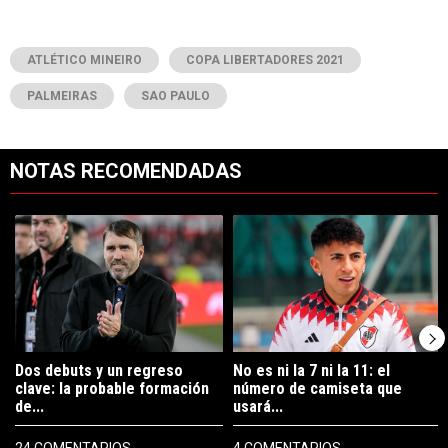
ATLÉTICO MINEIRO
COPA LIBERTADORES 2021
PALMEIRAS
SAO PAULO
NOTAS RECOMENDADAS
Este listado muestra los artículos con más comentarios en los últimos 7
Un artículo de tendencia con el título "Dos debuts y un regreso clave
Un artículo de tendencia con el tí
Dos debuts y un regreso
No es ni la 7 ni la 11: el
clave: la probable formación
número de camiseta que
de...
usará...