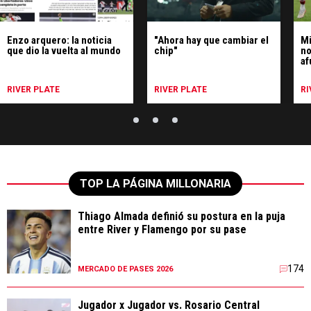
Enzo arquero: la noticia
"Ahora hay que cambiar el
Mi
que dio la vuelta al mundo
chip"
no
af
RIVER PLATE
RIVER PLATE
RI
TOP LA PÁGINA MILLONARIA
Thiago Almada definió su postura en la puja
entre River y Flamengo por su pase
174
MERCADO DE PASES 2026
Jugador x Jugador vs. Rosario Central