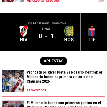
91
MERCADO DE PASES 2026
LIGA PROFESIONAL ARGENTINA
LIGA PR
FINAL
0
-
1
RIV
ROS
TIG
APUESTAS
Pronósticos River Plate vs Rosario Central: el
Millonario busca su primera victoria en el
Clausura 2026
PRONÓSTICOS
El Millonario busca sus primeros puntos en el