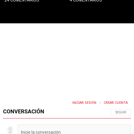
24 COMENTARIOS
4 COMENTARIOS
PUBLICIDAD
INICIAR SESIÓN
CREAR CUENTA
|
CONVERSACIÓN
SIGA ESTA 
SEGUIR