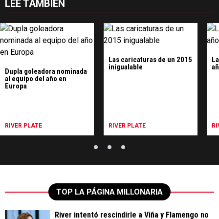
LEE TAMBIÉN
Las caricaturas de un 2015
La
inigualable
añ
Dupla goleadora nominada
al equipo del año en
Europa
RIVER PLATE
RIVER PLATE
RI
TOP LA PÁGINA MILLONARIA
River intentó rescindirle a Viña y Flamengo no