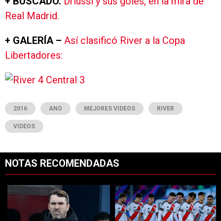
+ BUSCADO.
Driussi y sus goles, en la mira de
Real Madrid.
+ GALERÍA –
Así clasificó River a la Copa
Libertadores:
2016
ANO
MEJORES VIDEOS
RIVER
VIDEOS
NOTAS RECOMENDADAS
Este listado muestra los artículos con más comentarios en los últimos 7
Un artículo de tendencia con el título "Coudet tras la derrota ante Ti
Un artículo de tendencia con el tí