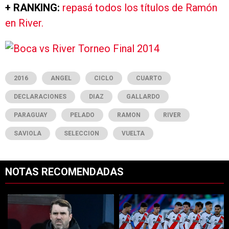
+ RANKING:
repasá todos los títulos de Ramón
en River.
2016
ANGEL
CICLO
CUARTO
DECLARACIONES
DIAZ
GALLARDO
PARAGUAY
PELADO
RAMON
RIVER
SAVIOLA
SELECCION
VUELTA
NOTAS RECOMENDADAS
Este listado muestra los artículos con más comentarios en los últimos 7
Un artículo de tendencia con el título "Coudet tras la derrota ante Ti
Un artículo de tendencia con el tí