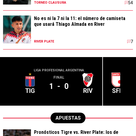
54
TORNEO CLAUSURA
No es ni la 7 ni la 11: el número de camiseta
que usará Thiago Almada en River
7
RIVER PLATE
LIGA PROFESIONAL ARGENTINA
CONME
FINAL
1
-
0
TIG
RIV
SFE
APUESTAS
Pronósticos Tigre vs. River Plate: los de