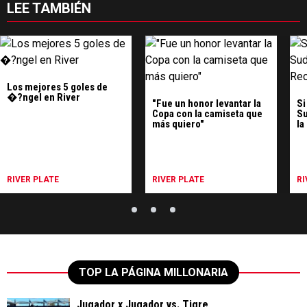
LEE TAMBIÉN
Los mejores 5 goles de
�?ngel en River
"Fue un honor levantar la
Si
Copa con la camiseta que
Su
más quiero"
la
RIVER PLATE
RIVER PLATE
RI
TOP LA PÁGINA MILLONARIA
Jugador x Jugador vs. Tigre