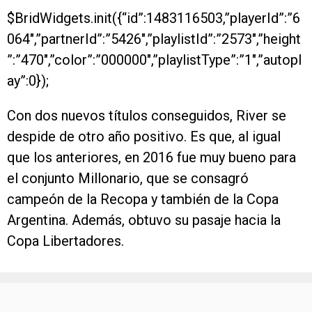
$BridWidgets.init({“id”:1483116503,”playerId”:”6
064″,”partnerId”:”5426″,”playlistId”:”2573″,”height
”:”470″,”color”:”000000″,”playlistType”:”1″,”autopl
ay”:0});
Con dos nuevos títulos conseguidos, River se
despide de otro año positivo. Es que, al igual
que los anteriores, en 2016 fue muy bueno para
el conjunto Millonario, que se consagró
campeón de la Recopa y también de la Copa
Argentina. Además, obtuvo su pasaje hacia la
Copa Libertadores.