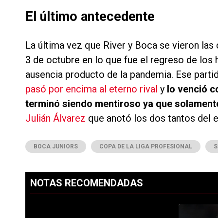
El último antecedente
La última vez que River y Boca se vieron las 
3 de octubre en lo que fue el regreso de los
ausencia producto de la pandemia. Ese parti
pasó por encima al eterno rival
y
lo venció c
terminó siendo mentiroso ya que solamente
Julián Álvarez
que anotó los dos tantos del 
BOCA JUNIORS
COPA DE LA LIGA PROFESIONAL
S
NOTAS RECOMENDADAS
Este listado muestra los artículos con más comentarios en los ú
PUBLICIDAD
Un artículo d