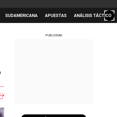
SUDAMERICANA
APUESTAS
ANÁLISIS TÁCTICO
S
PUBLICIDAD
cos
el día
a