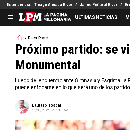
Es tendencia
:
Thiago Almada River
Jaime Peñarol River
Ri
ÚLTIMAS NOTICIAS
M
LIGA PROFESIONAL
TORNEOS
River Plate
Noticias
Copa Sudamericana
Próximo partido: se vi
Tabla de posiciones
Copa Argentina
Monumental
Fixture
Selección Argentina
Reserva
Luego del encuentro ante Gimnasia y Esgrima La Pla
puede enfocarse en lo que será uno de los partid
Lautaro Toschi
13/03/2022 - 21:06hs ART