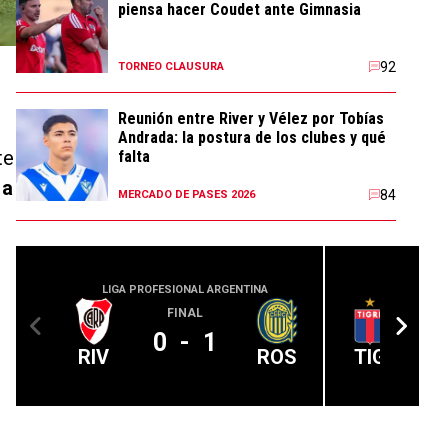
piensa hacer Coudet ante Gimnasia
92
TORNEO CLAUSURA
Reunión entre River y Vélez por Tobías
Andrada: la postura de los clubes y qué
te
falta
 a
84
MERCADO DE PASES 2026
LIGA PROFESIONAL ARGENTINA
LIGA PROFE
FINAL
0
-
1
RIV
ROS
TIG