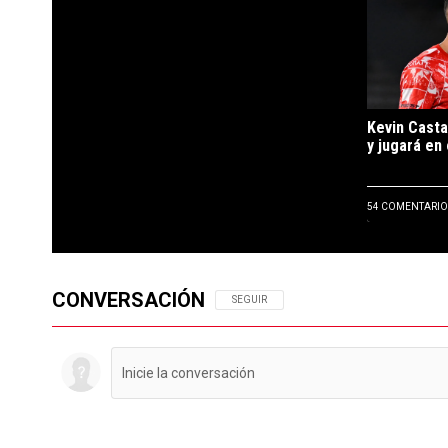
Kevin Casta
y jugará en 
54 COMENTARIO
CONVERSACIÓN
SIGA ESTA CONVERSACIÓN PARA RECIBIR N
SEGUIR