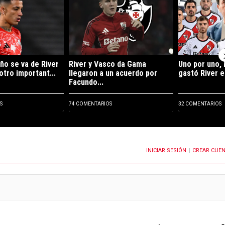
ño se va de River
River y Vasco da Gama
Uno por uno, 
otro important...
llegaron a un acuerdo por
gastó River e
Facundo...
S
74 COMENTARIOS
32 COMENTARIOS
INICIAR SESIÓN
CREAR CUE
OTIFICACIONES CUANDO SE PUBLIQUEN NUEVOS COMENTARIOS
|