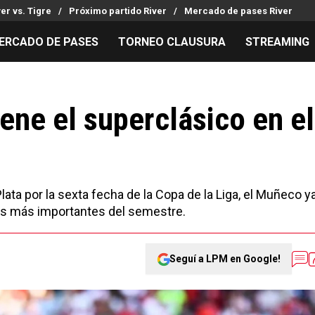
ver vs. Tigre
Próximo partido River
Mercado de pases River
ERCADO DE PASES
TORNEO CLAUSURA
STREAMING
MILLONARIOS
LPM PARA EL HINCHA
APUESTA
Mercado de Pases
Streaming
Noticias
ene el superclásico en el
Análisis tácticos
Entradas
Guías
Juanfer Quintero
Hinchas
Códigos
Chacho Coudet
Los goles de River
Pronósti
Ex River
Entrevistas
Apuesta d
ta por la sexta fecha de la Copa de la Liga, el Muñeco y
os más importantes del semestre.
Seguí a LPM en Google!