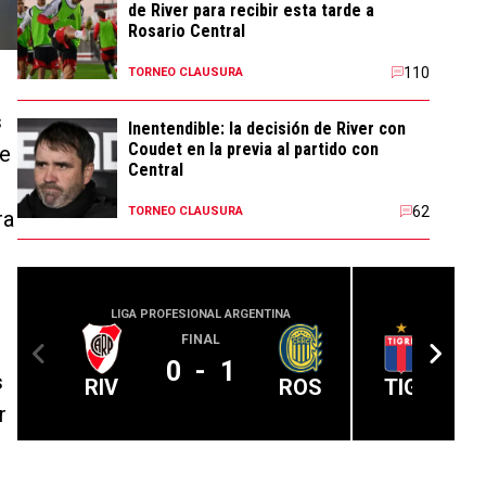
de River para recibir esta tarde a
Rosario Central
110
TORNEO CLAUSURA
s
Inentendible: la decisión de River con
Coudet en la previa al partido con
e
Central
62
TORNEO CLAUSURA
ra
LIGA PROFESIONAL ARGENTINA
LIGA PROFE
FINAL
0
-
1
s
RIV
ROS
TIG
r