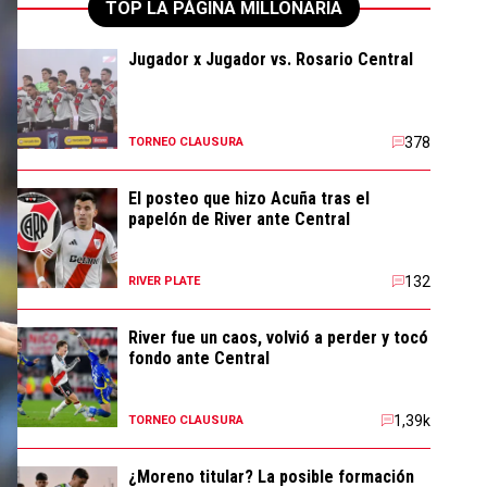
TOP LA PÁGINA MILLONARIA
Jugador x Jugador vs. Rosario Central
378
TORNEO CLAUSURA
El posteo que hizo Acuña tras el
papelón de River ante Central
132
RIVER PLATE
River fue un caos, volvió a perder y tocó
fondo ante Central
1,39k
TORNEO CLAUSURA
¿Moreno titular? La posible formación