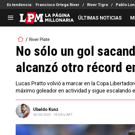
Es tendencia
:
Francisco Ortega River
River Tigre
Pablo Lon
ÚLTIMAS NOTICIAS
M
LIGA PROFESIONAL
TORNEOS
River Plate
Noticias
Copa Sudamericana
No sólo un gol sacand
Tabla de posiciones
Copa Argentina
alcanzó otro récord e
Fixture
Selección Argentina
Reserva
Lucas Pratto volvió a marcar en la Copa Libertadore
máximo goleador en actividad y sigue escalando en 
Ubaldo Kunz
06/05/2022 - 18:52hs ART