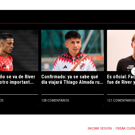
ltimos 7 días.
e tendencia con el título "Kevin Castaño se va de River y jugará en otro
Un artículo de tendencia con el título "Confirma
Un artículo de
ño se va de River
Confirmado: ya se sabe qué
Es oficial: F
otro important...
día viajará Thiago Almada ru...
fue de River y
OS
128 COMENTARIOS
121 COMENTARIOS
INICIAR SESIÓN
CREAR CUE
OTIFICACIONES CUANDO SE PUBLIQUEN NUEVOS COMENTARIOS
|