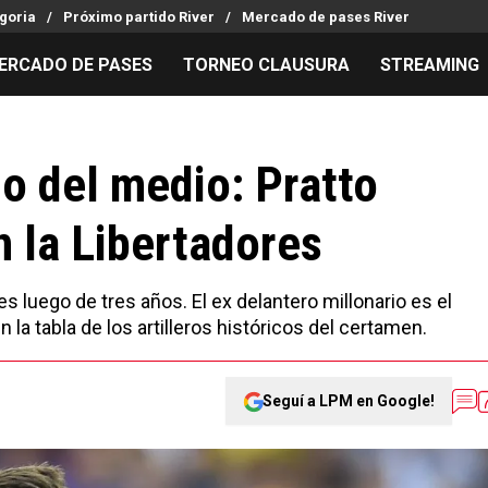
goria
Próximo partido River
Mercado de pases River
ERCADO DE PASES
TORNEO CLAUSURA
STREAMING
MILLONARIOS
LPM PARA EL HINCHA
APUESTA
Mercado de Pases
Streaming
Noticias
o del medio: Pratto
Análisis tácticos
Entradas
Guías
n la Libertadores
Juanfer Quintero
Hinchas
Códigos
Chacho Coudet
Los goles de River
Pronósti
Ex River
Entrevistas
Apuesta d
s luego de tres años. El ex delantero millonario es el
la tabla de los artilleros históricos del certamen.
Seguí a LPM en Google!