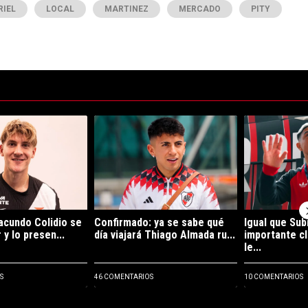
RIEL
LOCAL
MARTINEZ
MERCADO
PITY
ltimos 7 días.
de tendencia con el título "Es oficial: Facundo Colidio se fue de River 
Un artículo de tendencia con el título "Confirma
Un artículo de
Facundo Colidio se
Confirmado: ya se sabe qué
Igual que Subi
 y lo presen...
día viajará Thiago Almada ru...
importante cl
le...
S
46 COMENTARIOS
10 COMENTARIOS