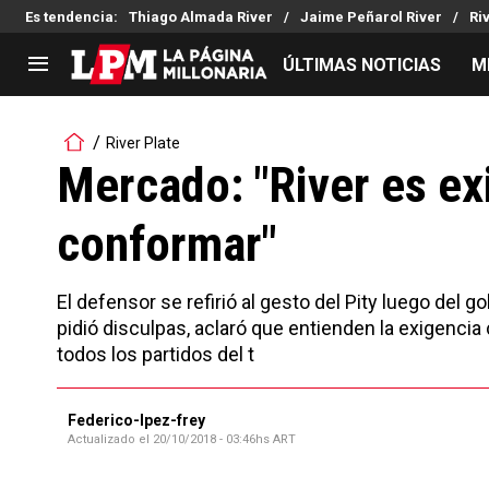
Es tendencia
:
Thiago Almada River
Jaime Peñarol River
Ri
ÚLTIMAS NOTICIAS
M
LIGA PROFESIONAL
TORNEOS
River Plate
Noticias
Copa Sudamericana
Mercado: "River es ex
Tabla de posiciones
Copa Argentina
conformar"
Fixture
Selección Argentina
Reserva
El defensor se refirió al gesto del Pity luego del go
pidió disculpas, aclaró que entienden la exigencia
todos los partidos del t
Federico-lpez-frey
Actualizado el
20/10/2018 - 03:46hs ART