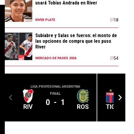
usará Tobías Andrada en River
18
RIVER PLATE
Subiabre y Salas se fueron: el monto de
las opciones de compra que les puso
River
54
MERCADO DE PASES 2026
LIGA PROFESIONAL ARGENTINA
LIGA PROFE
FINAL
0
-
1
RIV
ROS
TIG