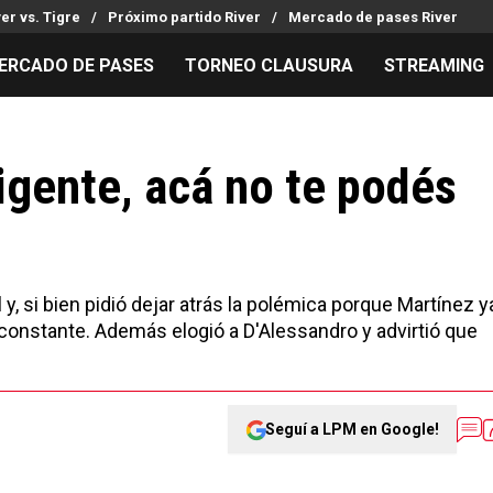
ver vs. Tigre
Próximo partido River
Mercado de pases River
ERCADO DE PASES
TORNEO CLAUSURA
STREAMING
MILLONARIOS
LPM PARA EL HINCHA
APUESTA
Mercado de Pases
Streaming
Noticias
igente, acá no te podés
Análisis tácticos
Entradas
Guías
Juanfer Quintero
Hinchas
Códigos
Chacho Coudet
Los goles de River
Pronósti
Ex River
Entrevistas
Apuesta d
l y, si bien pidió dejar atrás la polémica porque Martínez y
 constante. Además elogió a D'Alessandro y advirtió que
Seguí a LPM en Google!