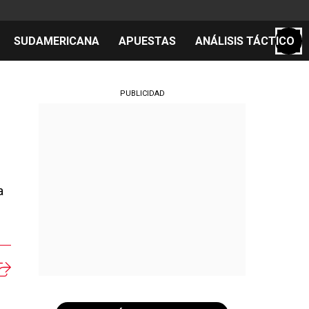
SUDAMERICANA
APUESTAS
ANÁLISIS TÁCTICO
S
PUBLICIDAD
cos
el día
a