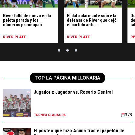
River falló de nuevo en la
El dato alarmante sobre la
De
pelota parada y los
defensa de River que dejó
de
números preocupan
el partido ante
ta
Universitario
ju
RIVER PLATE
RIVER PLATE
RI
TOP LA PÁGINA MILLONARIA
Jugador x Jugador vs. Rosario Central
378
TORNEO CLAUSURA
El posteo que hizo Acuña tras el papelón de