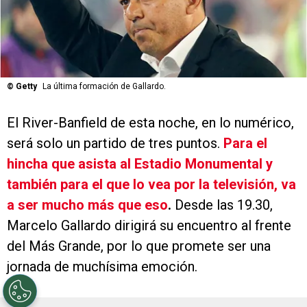
©
Getty
La última formación de Gallardo.
El River-Banfield de esta noche, en lo numérico,
será solo un partido de tres puntos.
Para el
hincha que asista al Estadio Monumental y
también para el que lo vea por la televisión, va
a ser mucho más que eso
.
Desde las 19.30,
Marcelo Gallardo dirigirá su encuentro al frente
del Más Grande, por lo que promete ser una
jornada de muchísima emoción.