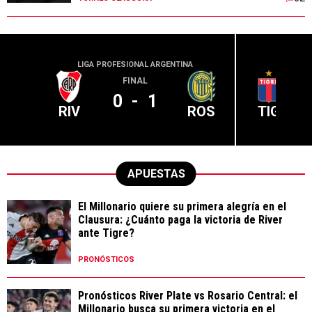
LIGA PROFESIONAL ARGENTINA
LIGA PR
FINAL
0
-
1
RIV
ROS
TIG
APUESTAS
El Millonario quiere su primera alegría en el
Clausura: ¿Cuánto paga la victoria de River
ante Tigre?
PRONÓSTICOS
Pronósticos River Plate vs Rosario Central: el
Millonario busca su primera victoria en el