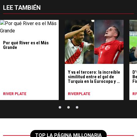
LEE TAMBIÉN
Por qué River es el Más
Grande
Y va el tercero: la increíble
D'
similitud entre el gol de
Be
Turquía en la Eurocopa y el
Fi
del Pity en Madrid
RIVER PLATE
RIVERPLATE
RI
TOP LA PÁGINA MILLONARIA