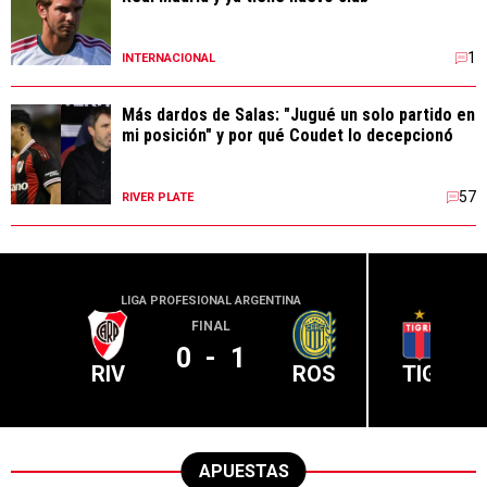
1
INTERNACIONAL
Más dardos de Salas: "Jugué un solo partido en
mi posición" y por qué Coudet lo decepcionó
57
RIVER PLATE
LIGA PROFESIONAL ARGENTINA
LIGA PR
FINAL
0
-
1
RIV
ROS
TIG
APUESTAS