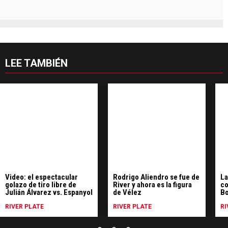
LEE TAMBIÉN
Video: el espectacular
Rodrigo Aliendro se fue de
La
golazo de tiro libre de
River y ahora es la figura
co
Julián Álvarez vs. Espanyol
de Vélez
Bo
ne
RIVER PLATE
RIVER PLATE
RI