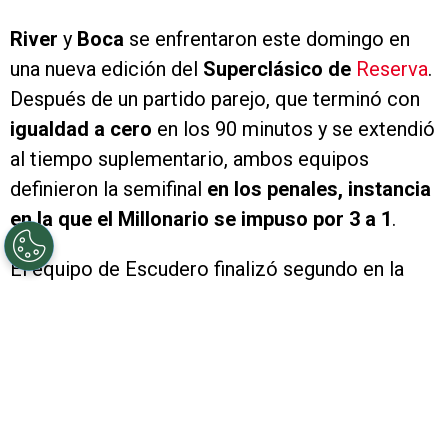
River
y
Boca
se enfrentaron este domingo en
una nueva edición del
Superclásico de
Reserva
.
Después de un partido parejo, que terminó con
igualdad a cero
en los 90 minutos y se extendió
al tiempo suplementario, ambos equipos
definieron la semifinal
en los penales, instancia
en la que el Millonario se impuso por 3 a 1
.
El equipo de Escudero finalizó segundo en la
Zona A y
eliminó a Lanús en cuartos de final
. El
eterno rival, por su parte, terminó en la primera
posición de la Zona B y venía de dejar en el
camino a Atlético Tucumán. Este domingo,
ambos se enfrentaron en una de las semifinales