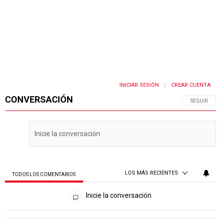
INICIAR SESIÓN
CREAR CUENTA
|
CONVERSACIÓN
SIGA ESTA 
SEGUIR
LOS MÁS RECIENTES
TODOS LOS COMENTARIOS
Todos los comentarios
Inicie la conversación