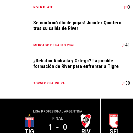
3
RIVER PLATE
Se confirmó dónde jugará Juanfer Quintero
tras su salida de River
41
MERCADO DE PASES 2026
¿Debutan Andrada y Ortega? La posible
formación de River para enfrentar a Tigre
38
TORNEO CLAUSURA
LIGA PROFESIONAL ARGENTINA
CONME
FINAL
1
-
0
TIG
RIV
SFE