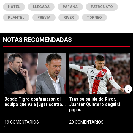
HOTEL
LLEGADA
PARANA
PATRONATO
PLANTEL
PREVIA
RIVER
TORNEO
NOTAS RECOMENDADAS
Este listado muestra los artículos con más comentarios en los últimos 7
Un artículo de tendencia con el título "Desde Tigre confirmaron el eq
Un artículo de tendencia con el tí
Desde Tigre confirmaron el
Tras su salida de River,
equipo que va a jugar contra...
Juanfer Quintero seguirá
jugan...
19 COMENTARIOS
20 COMENTARIOS