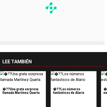
LEE TAMBIÉN
�??Una grata sorpresa
�??Los números
�?
llamada Martínez Quarta
fantásticos de Alario
n