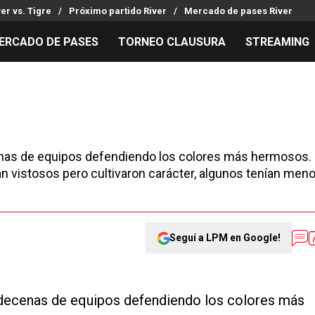
ver vs. Tigre
Próximo partido River
Mercado de pases River
ERCADO DE PASES
TORNEO CLAUSURA
STREAMING
MILLONARIOS
LPM PARA EL HINCHA
APUESTA
Mercado de Pases
Streaming
Noticias
Análisis tácticos
Entradas
Guías
Juanfer Quintero
Hinchas
Códigos
enas de equipos defendiendo los colores más hermosos.
Chacho Coudet
Los goles de River
Pronósti
an vistosos pero cultivaron carácter, algunos tenían men
Ex River
Entrevistas
Apuesta d
Seguí a LPM en Google!
 decenas de equipos defendiendo los colores más