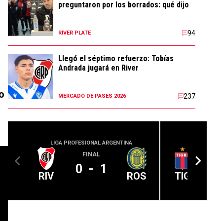
preguntaron por los borrados: qué dijo
94
RIVER PLATE
Llegó el séptimo refuerzo: Tobías
Andrada jugará en River
o
237
MERCADO DE PASES 2026
LIGA PROFESIONAL ARGENTINA
LIGA PROFE
FINAL
0
-
1
RIV
ROS
TIG