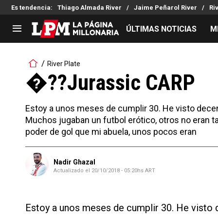
Es tendencia
:
Thiago Almada River
Jaime Peñarol River
Ri
ÚLTIMAS NOTICIAS
M
LIGA PROFESIONAL
TORNEOS
River Plate
Noticias
Copa Sudamericana
�??Jurassic CARP
Tabla de posiciones
Copa Argentina
Fixture
Selección Argentina
Estoy a unos meses de cumplir 30. He visto dec
Reserva
Muchos jugaban un futbol erótico, otros no eran t
poder de gol que mi abuela, unos pocos eran
Nadir Ghazal
Actualizado el
20/10/2018 - 05:20hs ART
Estoy a unos meses de cumplir 30. He visto