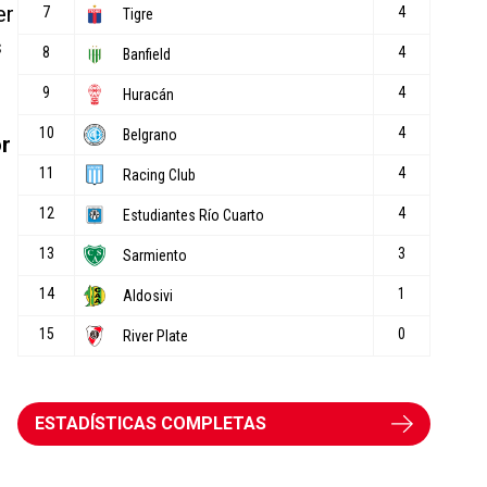
er
s
or
ESTADÍSTICAS COMPLETAS