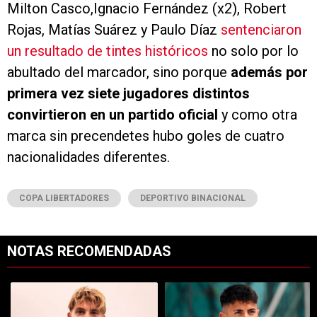
Milton Casco,Ignacio Fernández (x2), Robert
Rojas, Matías Suárez y Paulo Díaz
sentenciaron
un resultado de tintes históricos
no solo por lo
abultado del marcador, sino porque
además por
primera vez siete jugadores distintos
convirtieron en un partido oficial
y como otra
marca sin precendetes hubo goles de cuatro
nacionalidades diferentes.
COPA LIBERTADORES
DEPORTIVO BINACIONAL
NOTAS RECOMENDADAS
Este listado muestra los artículos con más comentarios en los últimos 7
Un artículo de tendencia con el título "Es oficial: Facundo Colidio 
Un artículo de tendencia con el t