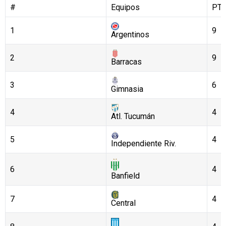
#
Equipos
PT
1
9
Argentinos
2
9
Barracas
3
6
Gimnasia
4
4
Atl. Tucumán
5
4
Independiente Riv.
6
4
Banfield
7
4
Central