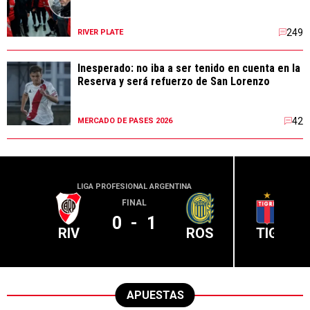
249
RIVER PLATE
Inesperado: no iba a ser tenido en cuenta en la
Reserva y será refuerzo de San Lorenzo
42
MERCADO DE PASES 2026
LIGA PROFESIONAL ARGENTINA
LIGA PR
FINAL
0
-
1
RIV
ROS
TIG
APUESTAS