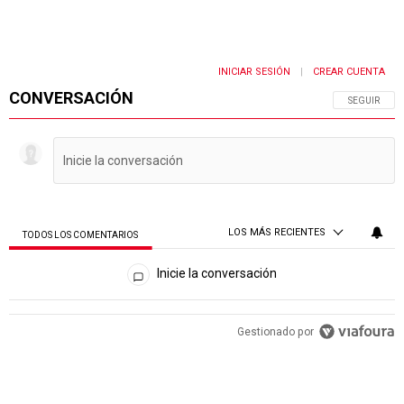
INICIAR SESIÓN
CREAR CUENTA
|
CONVERSACIÓN
SIGA ESTA 
SEGUIR
LOS MÁS RECIENTES
TODOS LOS COMENTARIOS
Todos los comentarios
Inicie la conversación
PUBLICIDAD