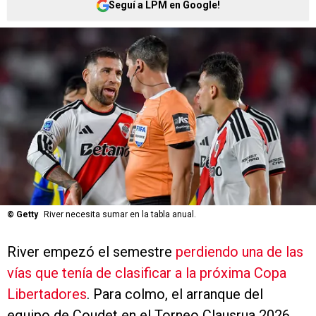
Seguí a LPM en Google!
©
Getty
River necesita sumar en la tabla anual.
River empezó el semestre
perdiendo una de las
vías que tenía de clasificar a la próxima Copa
Libertadores
. Para colmo, el arranque del
equipo de Coudet en el Torneo Clausrua 2026