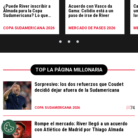
¿Puede River inscribir a
Acuerdo con Vasco da
Ca
Almada para la Copa
Gama: Colidio está a un
un
Sudamericana? Lo que
paso de irse de River
lo
dice el reglamento
m
COPA SUDAMERICANA 2026
MERCADO DE PASES 2026
ME
TOP LA PÁGINA MILLONARIA
Sorpresivo: los dos refuerzos que Coudet
decidió dejar afuera de la Sudamericana
74
COPA SUDAMERICANA 2026
Rompe el mercado: River llegó a un acuerdo
con Atlético de Madrid por Thiago Almada