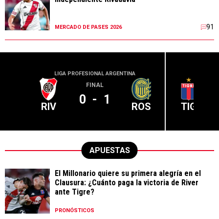
91
MERCADO DE PASES 2026
LIGA PROFESIONAL ARGENTINA
LIGA PR
FINAL
0
-
1
RIV
ROS
TIG
APUESTAS
El Millonario quiere su primera alegría en el
Clausura: ¿Cuánto paga la victoria de River
ante Tigre?
PRONÓSTICOS