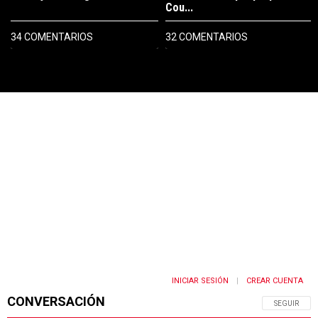
Cou...
34 COMENTARIOS
32 COMENTARIOS
PUBLICIDAD
INICIAR SESIÓN
CREAR CUENTA
|
CONVERSACIÓN
SIGA ESTA 
SEGUIR