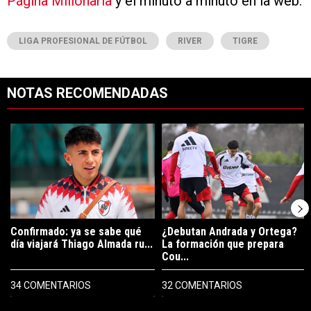
Página Millonaria
y el minuto a minuto en la web.
LIGA PROFESIONAL DE FÚTBOL
RIVER
TIGRE
NOTAS RECOMENDADAS
Este listado muestra los artículos con más comentarios en los últimos 7
Un artículo de tendencia con el título "Confirmado: ya se sabe qué 
Un artículo de tendencia con el t
Confirmado: ya se sabe qué
¿Debutan Andrada y Ortega?
día viajará Thiago Almada ru...
La formación que prepara
Cou...
34 COMENTARIOS
32 COMENTARIOS