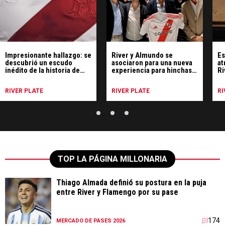
Impresionante hallazgo: se
River y Almundo se
Es
descubrió un escudo
asociaron para una nueva
at
inédito de la historia de
experiencia para hinchas y
Ri
River
viajeros
RIVER PLATE
RIVER PLATE
RI
TOP LA PÁGINA MILLONARIA
Thiago Almada definió su postura en la puja
entre River y Flamengo por su pase
174
MERCADO DE PASES 2026