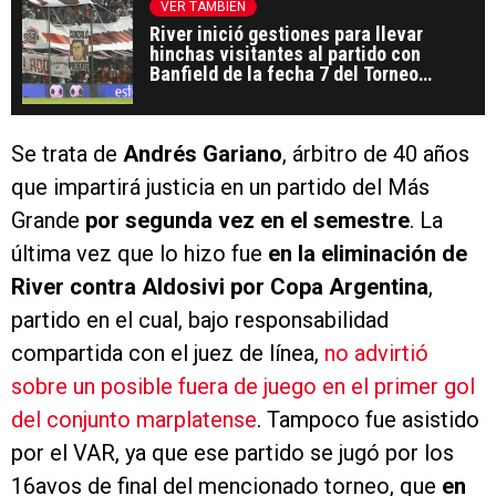
VER TAMBIÉN
River inició gestiones para llevar
hinchas visitantes al partido con
Banfield de la fecha 7 del Torneo
Clausura
Se trata de
Andrés Gariano
, árbitro de 40 años
que impartirá justicia en un partido del Más
Grande
por segunda vez en el semestre
. La
última vez que lo hizo fue
en la eliminación de
River contra Aldosivi por Copa Argentina
,
partido en el cual, bajo responsabilidad
compartida con el juez de línea,
no advirtió
sobre un posible fuera de juego en el primer gol
del conjunto marplatense
. Tampoco fue asistido
por el VAR, ya que ese partido se jugó por los
16avos de final del mencionado torneo, que
en