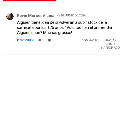
Todos los comentarios
Comentario de Kevin Mercer Alsina.
Kevin Mercer Alsina
2 DE JUNIO DE 2026
Alguien tiene idea de si volverán a subir stock de la
camiseta por los 125 años? Voló todo en el primer día.
Alguien sabe? Muchas gracias!
RESPONDER
0
0
COMPARTIR
MARCAR
COMO
INAPROPIADO
PUBLICIDAD