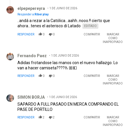
Respuesta de elpepepereyra.
elpepepereyra
1 DE JUNIO DE 2026
Responder a
Riber play
..andá a rezar a la Católica...aahh..nooo.!! cierto que
ahora...tenes el asterisco di Latado
EDITADO
RESPONDER
0
0
COMPARTIR
MARCAR
COMO
INAPROPIADO
Comentario de Fernando Paez.
Fernando Paez
1 DE JUNIO DE 2026
Adidas frotandose las manos con el nuevo hallazgo. Lo
van a hacer camiseta????🫰🏼💵
RESPONDER
0
0
COMPARTIR
MARCAR
COMO
INAPROPIADO
Comentario de SIMON BORJA.
SIMON BORJA
1 DE JUNIO DE 2026
SAPARDO A FULL PASADO EN MERCA COMPRANDO EL
PASE DE PORTILLO
RESPONDER
2
2
COMPARTIR
MARCAR
COMO
INAPROPIADO