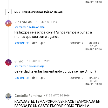
INAPROPIADO
7 respuestas más antiguas
MOSTRAR RESPUESTAS MÁS ANTIGUAS
7
Respuesta de Ricardo dS.
Ricardo dS
1 DE JUNIO DE 2026
RD
Responder a
pedro oriental
Hallazgos se escribe con H. Si nos vamos a burlar, al
menos que sea con elegancia
RESPONDER
2
0
COMPARTIR
MARCAR
COMO
INAPROPIADO
Respuesta de Silvio .
Silvio
1 DE JUNIO DE 2026
SI
Responder a
este mensaje
de verdad te estas lamentando porque se fue Simon?
RESPONDER
1
0
COMPARTIR
MARCAR
COMO
INAPROPIADO
Comentario de Centella Ramirez.
Centella Ramirez
31 DE MAYO DE 2026
PAVADAS, EL TEMA PORQ RIVER HACE TEMPORADA EN
ESPAÑA,ES UN GASTO ENORME,COMO TIRAN LA