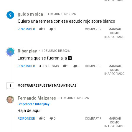
INAPROPIADO
Comentario de guido m sica.
guido m sica
1 DE JUNIO DE 2026
Quiero una remera con ese escudo rojo sobre blanco
RESPONDER
1
0
COMPARTIR
MARCAR
COMO
INAPROPIADO
Comentario de Riber play.
Riber play
1 DE JUNIO DE 2026
RP
Lastima que se fueron a la 🅱️
RESPONDER
3
RESPUESTAS
1
5
COMPARTIR
MARCAR
COMO
INAPROPIADO
1 respuesta más antiguas
MOSTRAR RESPUESTAS MÁS ANTIGUAS
1
Respuesta de Fernando Maizares.
Fernando Maizares
1 DE JUNIO DE 2026
Responder a
Riber play
Raja de aquí
RESPONDER
0
0
COMPARTIR
MARCAR
COMO
INAPROPIADO