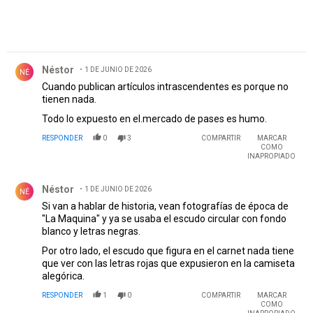
Comentario de Néstor .
Néstor
1 DE JUNIO DE 2026
NÉ
Cuando publican artículos intrascendentes es porque no
tienen nada.
Todo lo expuesto en el.mercado de pases es humo.
RESPONDER
0
3
COMPARTIR
MARCAR
COMO
INAPROPIADO
Comentario de Néstor .
Néstor
1 DE JUNIO DE 2026
NÉ
Si van a hablar de historia, vean fotografías de época de
"La Maquina" y ya se usaba el escudo circular con fondo
blanco y letras negras.
Por otro lado, el escudo que figura en el carnet nada tiene
que ver con las letras rojas que expusieron en la camiseta
alegórica.
RESPONDER
1
0
COMPARTIR
MARCAR
COMO