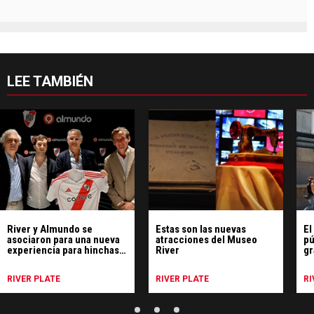
LEE TAMBIÉN
River y Almundo se
Estas son las nuevas
El
asociaron para una nueva
atracciones del Museo
pú
experiencia para hinchas y
River
gr
viajeros
RIVER PLATE
RIVER PLATE
RI