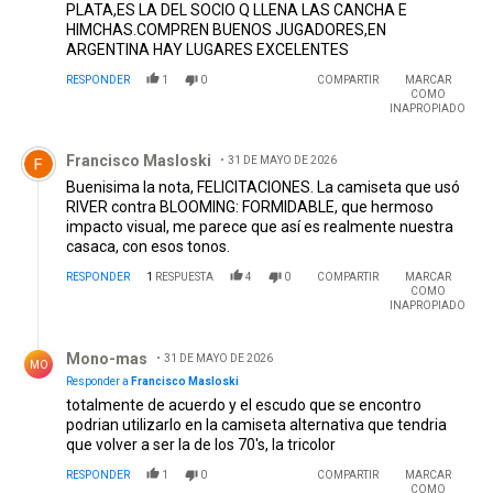
PLATA,ES LA DEL SOCIO Q LLENA LAS CANCHA E
HIMCHAS.COMPREN BUENOS JUGADORES,EN
ARGENTINA HAY LUGARES EXCELENTES
RESPONDER
1
0
COMPARTIR
MARCAR
COMO
INAPROPIADO
Comentario de Francisco Masloski.
Francisco Masloski
31 DE MAYO DE 2026
Buenisima la nota, FELICITACIONES. La camiseta que usó
RIVER contra BLOOMING: FORMIDABLE, que hermoso
impacto visual, me parece que así es realmente nuestra
casaca, con esos tonos.
RESPONDER
1
RESPUESTA
4
0
COMPARTIR
MARCAR
COMO
INAPROPIADO
Respuesta de Mono-mas.
Mono-mas
31 DE MAYO DE 2026
MO
Responder a
Francisco Masloski
totalmente de acuerdo y el escudo que se encontro
podrian utilizarlo en la camiseta alternativa que tendria
que volver a ser la de los 70's, la tricolor
RESPONDER
1
0
COMPARTIR
MARCAR
COMO