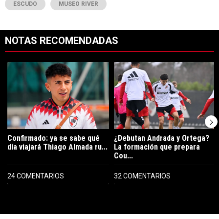
ESCUDO
MUSEO RIVER
NOTAS RECOMENDADAS
Este listado muestra los artículos con más comentarios en los últimos 7
Un artículo de tendencia con el título "Confirmado: ya se sabe qué 
Un artículo de tendencia con el t
Confirmado: ya se sabe qué
¿Debutan Andrada y Ortega?
día viajará Thiago Almada ru...
La formación que prepara
Cou...
24 COMENTARIOS
32 COMENTARIOS
PUBLICIDAD