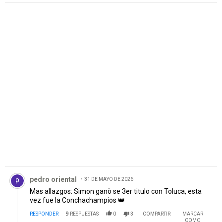
PUBLICIDAD
Comentario de pedro oriental.
pedro oriental
31 DE MAYO DE 2026
Mas allazgos: Simon ganò se 3er titulo con Toluca, esta
vez fue la Conchachampios 👑
RESPONDER
9
RESPUESTAS
0
3
COMPARTIR
MARCAR
COMO