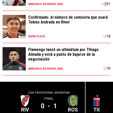
291
MERCADO DE PASES 2026
Confirmado: el número de camiseta que usará
Tobías Andrada en River
18
RIVER PLATE
Flamengo lanzó un ultimátum por Thiago
Almada y está a punto de bajarse de la
negociación
79
MERCADO DE PASES 2026
LIGA PROFESIONAL ARGENTINA
LIGA PR
FINAL
0
-
1
RIV
ROS
TIG