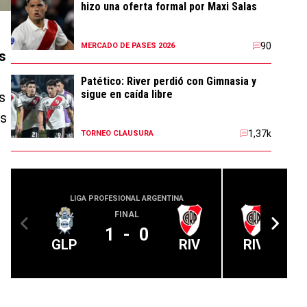
hizo una oferta formal por Maxi Salas
90
MERCADO DE PASES 2026
s
Patético: River perdió con Gimnasia y
sigue en caída libre
s
os
1,37k
TORNEO CLAUSURA
LIGA PROFESIONAL ARGENTINA
LIGA PROFE
FINAL
1
-
0
GLP
RIV
RIV