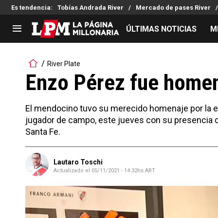
Es tendencia
:
Tobías Andrada River
Mercado de pases River
ÚLTIMAS NOTICIAS
M
LIGA PROFESIONAL
TORNEOS
River Plate
Noticias
Copa Sudamericana
Enzo Pérez fue homen
Tabla de posiciones
Copa Argentina
Fixture
Selección Argentina
El mendocino tuvo su merecido homenaje por la ent
Reserva
jugador de campo, este jueves con su presencia q
Santa Fe.
Lautaro Toschi
Actualizado el
05/11/2021 - 14:32hs ART