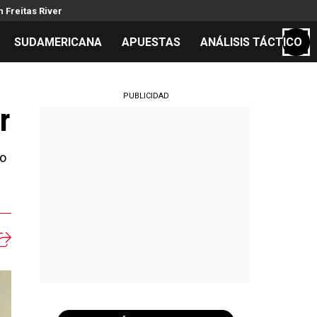
 Freitas River
SUDAMERICANA
APUESTAS
ANÁLISIS TÁCTICO
S
PUBLICIDAD
r
mo
cos
el día