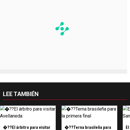
LEE TAMBIÉN
�??El árbitro para visitar
�??Terna brasileña para
El