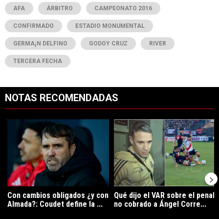
AFA
ÁRBITRO
CAMPEONATO 2016
CONFIRMADO
ESTADIO MONUMENTAL
GERMA¡N DELFINO
GODOY CRUZ
RIVER
TERCERA FECHA
NOTAS RECOMENDADAS
Este listado muestra los artículos con más comentarios en los últimos 7
Un artículo de tendencia con el título "Con cambios obligados ¿y con
Un artículo de tendencia con el tí
Con cambios obligados ¿y con
Qué dijo el VAR sobre el penal
Almada?: Coudet define la ...
no cobrado a Ángel Corre...