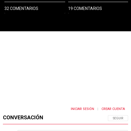
32 COMENTARIOS
19 COMENTARIOS
PUBLICIDAD
INICIAR SESIÓN
CREAR CUENTA
|
CONVERSACIÓN
SIGA ESTA 
SEGUIR