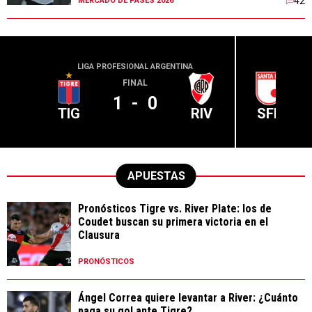
42
MERCADO DE PASES 2026
LIGA PROFESIONAL ARGENTINA
CONME
FINAL
1
-
0
TIG
RIV
SFE
APUESTAS
Pronósticos Tigre vs. River Plate: los de
Coudet buscan su primera victoria en el
Clausura
PRONÓSTICOS
Ángel Correa quiere levantar a River: ¿Cuánto
paga su gol ante Tigre?