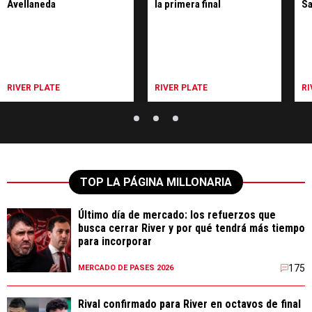
Avellaneda
la primera final
Sa
RIVER PLATE
RIVER PLATE
RI
TOP LA PÁGINA MILLONARIA
Último día de mercado: los refuerzos que
busca cerrar River y por qué tendrá más tiempo
para incorporar
175
MERCADO DE PASES 2026
Rival confirmado para River en octavos de final