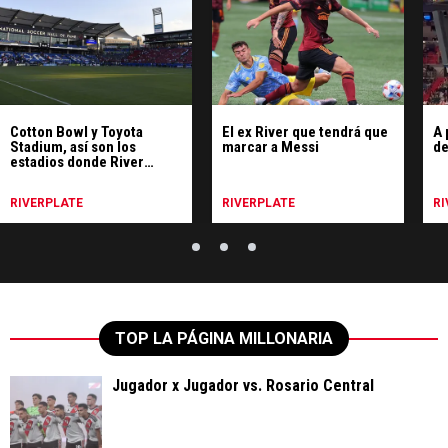
Cotton Bowl y Toyota
El ex River que tendrá que
A 
Stadium, así son los
marcar a Messi
de
estadios donde River
jugará en USA
RIVERPLATE
RIVERPLATE
RI
TOP LA PÁGINA MILLONARIA
Jugador x Jugador vs. Rosario Central