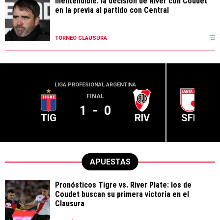
Inentendible: la decisión de River con Coudet
en la previa al partido con Central
TORNEO CLAUSURA
LIGA PROFESIONAL ARGENTINA
CONME
FINAL
1
-
0
TIG
RIV
SFE
APUESTAS
Pronósticos Tigre vs. River Plate: los de
Coudet buscan su primera victoria en el
Clausura