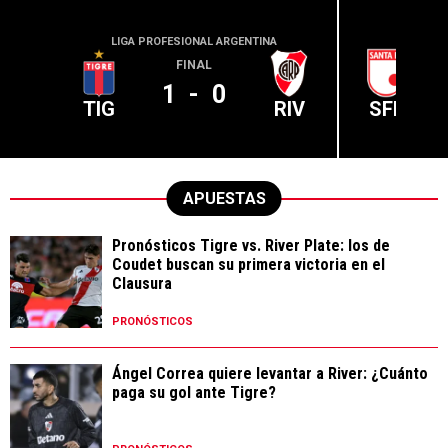
LIGA PROFESIONAL ARGENTINA
CONME
FINAL
1
-
0
TIG
RIV
SFE
APUESTAS
Pronósticos Tigre vs. River Plate: los de
Coudet buscan su primera victoria en el
Clausura
PRONÓSTICOS
Ángel Correa quiere levantar a River: ¿Cuánto
paga su gol ante Tigre?