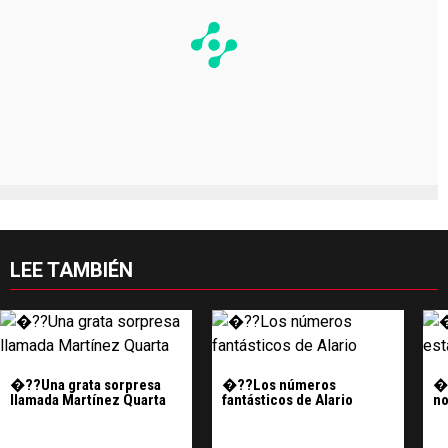
LEE TAMBIÉN
�??Una grata sorpresa
�??Los números
�?
llamada Martínez Quarta
fantásticos de Alario
n