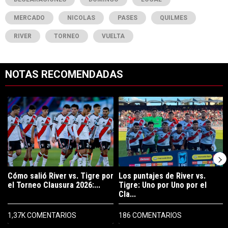
MERCADO
NICOLAS
PASES
QUILMES
RIVER
TORNEO
VUELTA
NOTAS RECOMENDADAS
Este listado muestra los artículos con más comentarios en los últimos 7
Un artículo de tendencia con el título "Cómo salió River vs. Tigre po
Un artículo de tendencia con el tít
Cómo salió River vs. Tigre por
Los puntajes de River vs.
el Torneo Clausura 2026:...
Tigre: Uno por Uno por el
Cla...
1,37K COMENTARIOS
186 COMENTARIOS