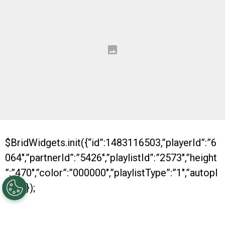
$BridWidgets.init({“id”:1483116503,”playerId”:”6
064″,”partnerId”:”5426″,”playlistId”:”2573″,”height
”:”470″,”color”:”000000″,”playlistType”:”1″,”autopl
ay”:0});
Con dos nuevos títulos conseguidos, River se