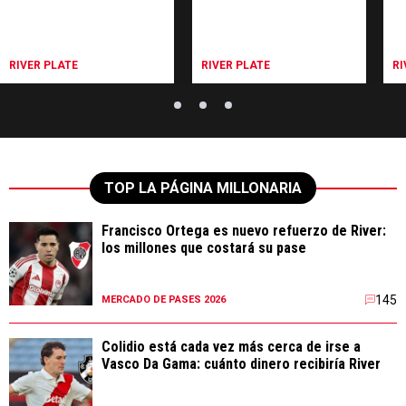
RIVER PLATE
RIVER PLATE
RI
TOP LA PÁGINA MILLONARIA
Francisco Ortega es nuevo refuerzo de River:
los millones que costará su pase
145
MERCADO DE PASES 2026
Colidio está cada vez más cerca de irse a
Vasco Da Gama: cuánto dinero recibiría River