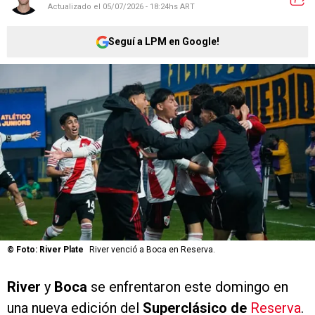
Actualizado el
05/07/2026 - 18:24hs ART
Seguí a LPM en Google!
©
Foto: River Plate
River venció a Boca en Reserva.
River
y
Boca
se enfrentaron este domingo en
una nueva edición del
Superclásico de
Reserva
.