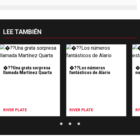
LEE TAMBIÉN
�??Una grata sorpresa
�??Los números
�?
llamada Martínez Quarta
fantásticos de Alario
n
RIVER PLATE
RIVER PLATE
RI