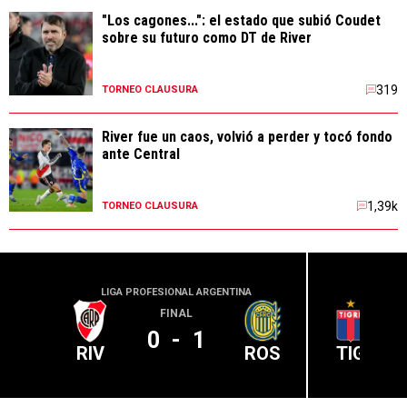
"Los cagones...": el estado que subió Coudet
sobre su futuro como DT de River
319
TORNEO CLAUSURA
River fue un caos, volvió a perder y tocó fondo
ante Central
1,39k
TORNEO CLAUSURA
LIGA PROFESIONAL ARGENTINA
LIGA PR
FINAL
0
-
1
RIV
ROS
TIG