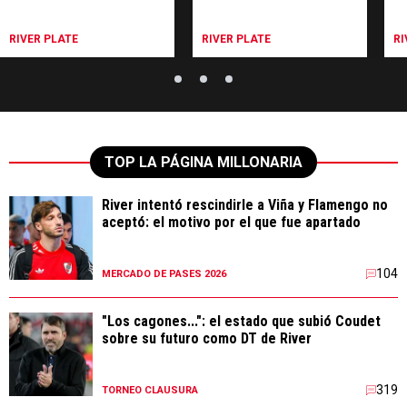
RIVER PLATE
RIVER PLATE
RI
TOP LA PÁGINA MILLONARIA
River intentó rescindirle a Viña y Flamengo no
aceptó: el motivo por el que fue apartado
104
MERCADO DE PASES 2026
"Los cagones...": el estado que subió Coudet
sobre su futuro como DT de River
319
TORNEO CLAUSURA