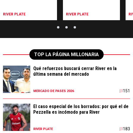
RIVER PLATE
RIVER PLATE
RI
TOP LA PÁGINA MILLONARIA
Qué refuerzos buscará cerrar River en la
última semana del mercado
151
MERCADO DE PASES 2026
El caso especial de los borrados: por qué el de
Pezzella es incómodo para River
183
RIVER PLATE