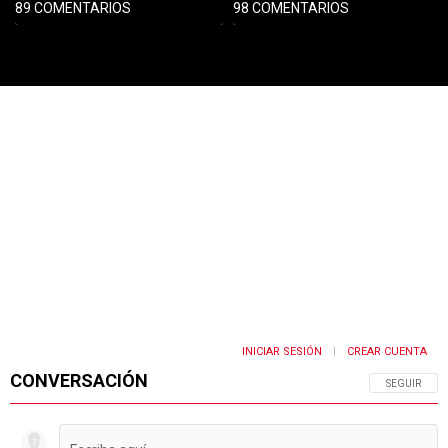
89 COMENTARIOS
98 COMENTARIOS
PUBLICIDAD
INICIAR SESIÓN
CREAR CUENTA
|
CONVERSACIÓN
SIGA ESTA 
SEGUIR