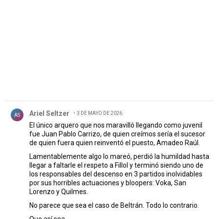
PUBLICIDAD
Comentario de Ariel Seltzer.
Ariel Seltzer
3 DE MAYO DE 2026
AS
El único arquero que nos maravilló llegando como juvenil
fue Juan Pablo Carrizo, de quien creímos sería el sucesor
de quien fuera quien reinventó el puesto, Amadeo Raúl.
Lamentablemente algo lo mareó, perdió la humildad hasta
llegar a faltarle el respeto a Fillol y terminó siendo uno de
los responsables del descenso en 3 partidos inolvidables
por sus horribles actuaciones y bloopers: Voka, San
Lorenzo y Quilmes.
No parece que sea el caso de Beltrán. Todo lo contrario.