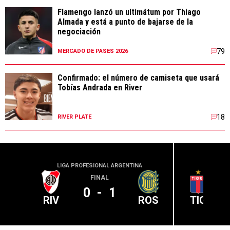
Flamengo lanzó un ultimátum por Thiago
Almada y está a punto de bajarse de la
negociación
79
MERCADO DE PASES 2026
Confirmado: el número de camiseta que usará
Tobías Andrada en River
18
RIVER PLATE
LIGA PROFESIONAL ARGENTINA
LIGA PR
FINAL
0
-
1
RIV
ROS
TIG