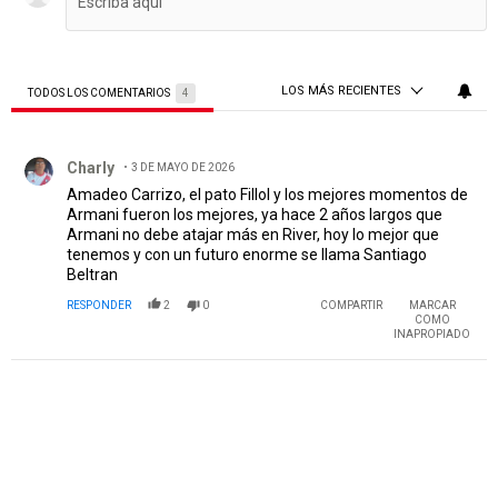
LOS MÁS RECIENTES
TODOS LOS COMENTARIOS
4
Todos los comentarios
Comentario de Charly.
Charly
3 DE MAYO DE 2026
Amadeo Carrizo, el pato Fillol y los mejores momentos de
Armani fueron los mejores, ya hace 2 años largos que
Armani no debe atajar más en River, hoy lo mejor que
tenemos y con un futuro enorme se llama Santiago
Beltran
RESPONDER
2
0
COMPARTIR
MARCAR
COMO
INAPROPIADO