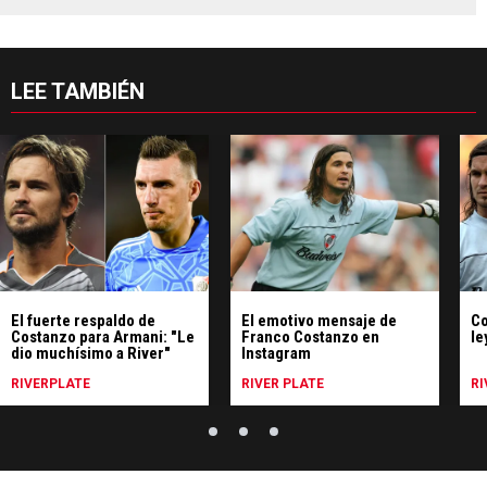
LEE TAMBIÉN
El fuerte respaldo de
El emotivo mensaje de
Co
Costanzo para Armani: "Le
Franco Costanzo en
le
dio muchísimo a River"
Instagram
RIVERPLATE
RIVER PLATE
RI