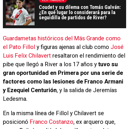
VER TAMBIÉN
Coudet y su dilema con Tomás Galván:
¿En qué lugar lo considerará para la
seguidilla de partidos de River?
Guardametas históricos del Más Grande como
el Pato Fillol
y figuras ajenas al club como
José
Luis Felix Chilavert
resaltaron el rendimiento del
pibe que llegó a River a los 17 años y
tuvo su
gran oportunidad en Primera por una serie de
factores como las lesiones de Franco Armani
y Ezequiel Centurión
, y la salida de Jeremías
Ledesma.
En la misma línea de Fillol y Chilavert se
posicionó
Franco Costanzo
, ex arquero que,