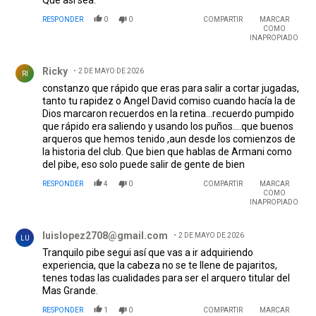
Que así sea.
RESPONDER
0
0
COMPARTIR
MARCAR
COMO
INAPROPIADO
Comentario de Ricky.
Ricky
2 DE MAYO DE 2026
RI
constanzo que rápido que eras para salir a cortar jugadas,
tanto tu rapidez o Angel David comiso cuando hacía la de
Dios marcaron recuerdos en la retina...recuerdo pumpido
que rápido era saliendo y usando los puños....que buenos
arqueros que hemos tenido ,aun desde los comienzos de
la historia del club. Que bien que hablas de Armani como
del pibe, eso solo puede salir de gente de bien
RESPONDER
4
0
COMPARTIR
MARCAR
COMO
INAPROPIADO
Comentario de luislopez2708@gmail.com.
luislopez2708@gmail.com
2 DE MAYO DE 2026
LU
Tranquilo pibe segui así que vas a ir adquiriendo
experiencia, que la cabeza no se te llene de pajaritos,
tenes todas las cualidades para ser el arquero titular del
Mas Grande.
RESPONDER
1
0
COMPARTIR
MARCAR