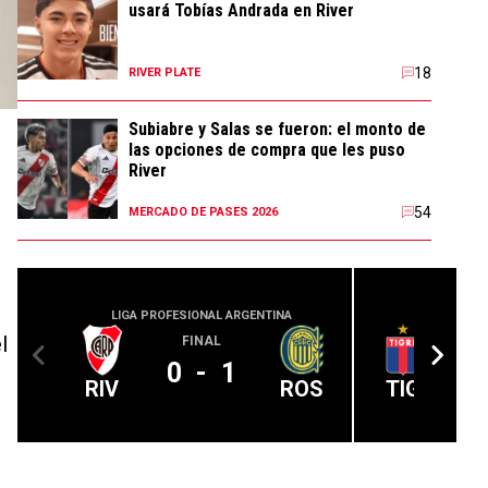
usará Tobías Andrada en River
18
RIVER PLATE
Subiabre y Salas se fueron: el monto de
las opciones de compra que les puso
River
54
MERCADO DE PASES 2026
LIGA PROFESIONAL ARGENTINA
LIGA PROFE
l
FINAL
0
-
1
RIV
ROS
TIG