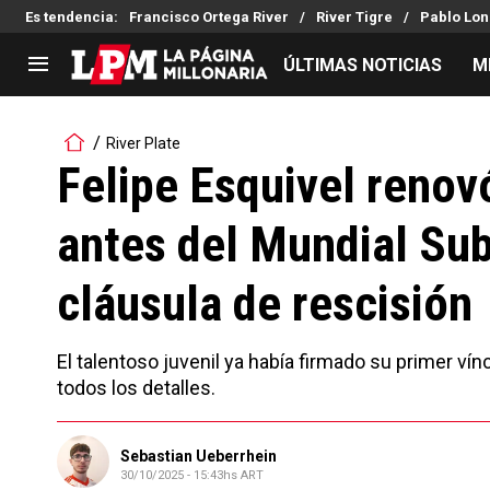
Es tendencia
:
Francisco Ortega River
River Tigre
Pablo Lon
ÚLTIMAS NOTICIAS
M
LIGA PROFESIONAL
TORNEOS
River Plate
Noticias
Copa Sudamericana
Felipe Esquivel renov
Tabla de posiciones
Copa Argentina
antes del Mundial Sub
Fixture
Selección Argentina
Reserva
cláusula de rescisión
El talentoso juvenil ya había firmado su primer ví
todos los detalles.
Sebastian Ueberrhein
30/10/2025 - 15:43hs ART