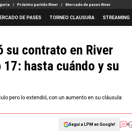
goria
Próximo partido River
Mercado de pases River
ERCADO DE PASES
TORNEO CLAUSURA
STREAMING
MILLONARIOS
LPM PARA EL HINCHA
APUESTA
Mercado de Pases
Streaming
Noticias
ó su contrato en River
Análisis tácticos
Entradas
Guías
 17: hasta cuándo y su
Juanfer Quintero
Hinchas
Códigos
Chacho Coudet
Los goles de River
Pronósti
Ex River
Entrevistas
Apuesta d
nculo pero lo extendió, con un aumento en su cláusula:
Seguí a LPM en Google!
4