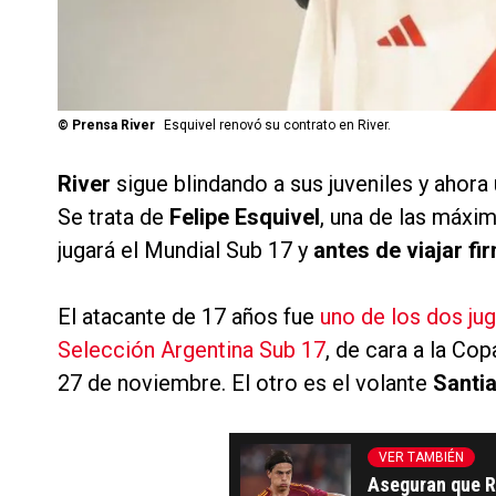
©
Prensa River
Esquivel renovó su contrato en River.
River
sigue blindando a sus juveniles y ahora
Se trata de
Felipe Esquivel
, una de las máxi
jugará el Mundial Sub 17 y
antes de viajar fi
El atacante de 17 años fue
uno de los dos jug
Selección Argentina Sub 17
, de cara a la Co
27 de noviembre. El otro es el volante
Santi
VER TAMBIÉN
Aseguran que R