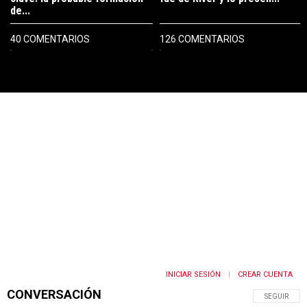
de...
40 COMENTARIOS
126 COMENTARIOS
PUBLICIDAD
INICIAR SESIÓN
CREAR CUENTA
|
CONVERSACIÓN
SIGA ESTA 
SEGUIR