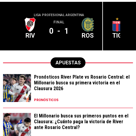
LIGA PROFESIONAL ARGENTINA
LIGA PR
FINAL
0
-
1
RIV
ROS
TIG
APUESTAS
Pronósticos River Plate vs Rosario Central: el
Millonario busca su primera victoria en el
Clausura 2026
PRONÓSTICOS
El Millonario busca sus primeros puntos en el
Clausura: ¿Cuánto paga la victoria de River
ante Rosario Central?