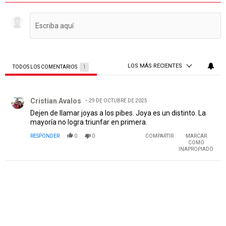
LOS MÁS RECIENTES
TODOS LOS COMENTARIOS
1
Todos los comentarios
Comentario de Cristian Avalos.
Cristian Avalos
29 DE OCTUBRE DE 2025
Dejen de llamar joyas a los pibes. Joya es un distinto. La
mayoría no logra triunfar en primera.
RESPONDER
0
0
COMPARTIR
MARCAR
COMO
INAPROPIADO