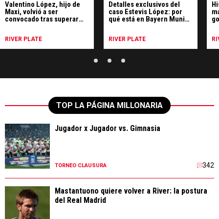
Valentino López, hijo de
Detalles exclusivos del
Hi
Maxi, volvió a ser
caso Estevis López: por
ma
convocado tras superar
qué está en Bayern Munich
go
una grave lesión
y el plan que tiene River
de
para retenerlo
RIVER PLATE
RIVER PLATE
RI
TOP LA PÁGINA MILLONARIA
Jugador x Jugador vs. Gimnasia
342
TORNEO CLAUSURA
Mastantuono quiere volver a River: la postura
del Real Madrid