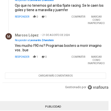
Responder a
Leonardo Zilvestein
Ojo que no tenemos gol arriba fijate racing .Se le caen los
goles y tiene a maravilla y juamfer
RESPONDER
0
1
COMPARTIR
MARCAR
COMO
INAPROPIADO
Respuesta de Marcos López.
Marcos López
21 DE AGOSTO DE 2024
Responder a
Leonardo Zilvestein
Ves mucho f90 no? Programas bostero a morir imagino
vos.. bue
RESPONDER
1
0
COMPARTIR
MARCAR
COMO
INAPROPIADO
CARGAR MÁS COMENTARIOS
Gestionado por
PUBLICIDAD