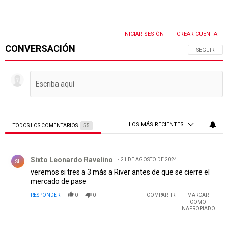
INICIAR SESIÓN
CREAR CUENTA
|
CONVERSACIÓN
SIGA ESTA 
SEGUIR
LOS MÁS RECIENTES
TODOS LOS COMENTARIOS
55
Todos los comentarios
Comentario de Sixto Leonardo Ravelino.
Sixto Leonardo Ravelino
21 DE AGOSTO DE 2024
SL
veremos si tres a 3 más a River antes de que se cierre el
mercado de pase
RESPONDER
0
0
COMPARTIR
MARCAR
COMO
INAPROPIADO