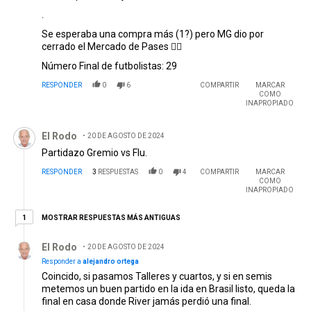
.
Se esperaba una compra más (1?) pero MG dio por
cerrado el Mercado de Pases 🤷‍♂️
Número Final de futbolistas: 29
RESPONDER
0
6
COMPARTIR
MARCAR
COMO
INAPROPIADO
Comentario de El Rodo.
El Rodo
20 DE AGOSTO DE 2024
Partidazo Gremio vs Flu.
RESPONDER
3
RESPUESTAS
0
4
COMPARTIR
MARCAR
COMO
INAPROPIADO
1 respuesta más antiguas
MOSTRAR RESPUESTAS MÁS ANTIGUAS
1
Respuesta de El Rodo.
El Rodo
20 DE AGOSTO DE 2024
Responder a
alejandro ortega
Coincido, si pasamos Talleres y cuartos, y si en semis
metemos un buen partido en la ida en Brasil listo, queda la
final en casa donde River jamás perdió una final.