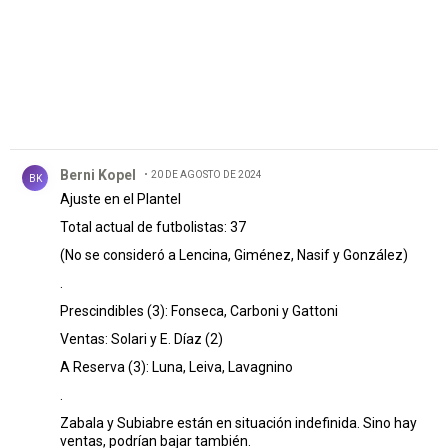
Comentario de Berni Kopel.
Berni Kopel
20 DE AGOSTO DE 2024
BK
Ajuste en el Plantel
Total actual de futbolistas: 37
(No se consideró a Lencina, Giménez, Nasif y González)
.
Prescindibles (3): Fonseca, Carboni y Gattoni
Ventas: Solari y E. Díaz (2)
A Reserva (3): Luna, Leiva, Lavagnino
.
Zabala y Subiabre están en situación indefinida. Sino hay
ventas, podrían bajar también.