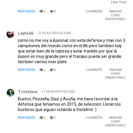
nacio en el club a micho " River esta primero que calquier
Leer mas
persona ...era hecharlo con temperley ...ahora si me
RESPONDER
2
0
COMPARTIR
MARCAR
ilusiono grande muñeeeeeer
COMO
INAPROPIADO
Comentario de Leyto66.
Leyto66
21 DE AGOSTO DE 2024
como no me voy a ilusionar con esta defensa y mas con 3
campeones del mundo como en el 86 pero tambien hay
que estar bien de la cabeza y estar trankilo por que la
ilusion es muy grande pero el fracaso puede ser grande
tambien vamos river plate
RESPONDER
2
0
COMPARTIR
MARCAR
COMO
INAPROPIADO
Comentario de Tristelme.
Tristelme
21 DE AGOSTO DE 2024
Bustos, Pezzella, Diaz y Acuña, me hace recordar a la
defensa que teniamos en 2015, de selección. Lloran los
bosteros que siguen votando a tristelme :)
RESPONDER
2
1
COMPARTIR
MARCAR
COMO
INAPROPIADO