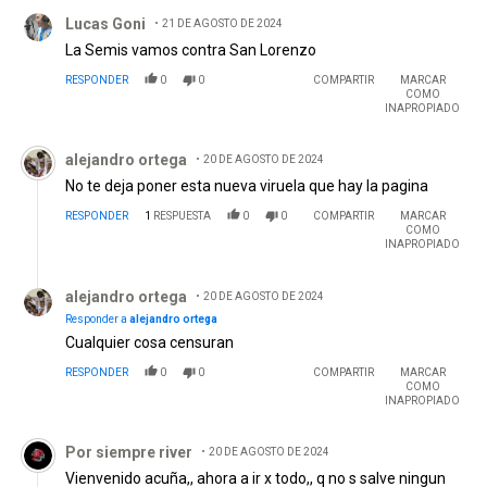
Comentario de Lucas Goni.
Lucas Goni
21 DE AGOSTO DE 2024
La Semis vamos contra San Lorenzo
RESPONDER
0
0
COMPARTIR
MARCAR
COMO
INAPROPIADO
Comentario de alejandro ortega.
alejandro ortega
20 DE AGOSTO DE 2024
No te deja poner esta nueva viruela que hay la pagina
RESPONDER
1
RESPUESTA
0
0
COMPARTIR
MARCAR
COMO
INAPROPIADO
Respuesta de alejandro ortega.
alejandro ortega
20 DE AGOSTO DE 2024
Responder a
alejandro ortega
Cualquier cosa censuran
RESPONDER
0
0
COMPARTIR
MARCAR
COMO
INAPROPIADO
Comentario de Por siempre river.
Por siempre river
20 DE AGOSTO DE 2024
Vienvenido acuña,, ahora a ir x todo,, q no s salve ningun