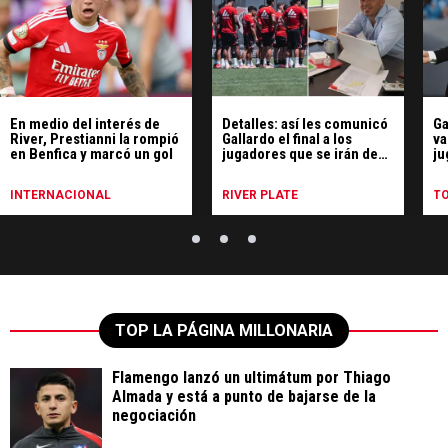
En medio del interés de
Detalles: así les comunicó
Ga
River, Prestianni la rompió
Gallardo el final a los
va
en Benfica y marcó un gol
jugadores que se irán de
ju
River
Ri
INTERNACIONAL
RIVER PLATE
T
TOP LA PÁGINA MILLONARIA
Flamengo lanzó un ultimátum por Thiago
Almada y está a punto de bajarse de la
negociación