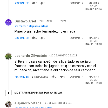
RESPONDER
0
3
COMPARTIR
MARCAR
COMO
INAPROPIADO
Respuesta de Gustavo Ariel .
Gustavo Ariel
20 DE AGOSTO DE 2024
GA
Responder a
alejandro ortega
Mineiro sin nacho fernandez no es nada
RESPONDER
5
2
COMPARTIR
MARCAR
COMO
INAPROPIADO
Comentario de Leonardo Zilvestein.
Leonardo Zilvestein
20 DE AGOSTO DE 2024
Si River no sale campeón de la libertadores sería un
fracaso...con todos los jugadores q se compro y con el
muñeco dt , River tiene la obligación de salir campeón...
RESPONDER
3
RESPUESTAS
2
5
COMPARTIR
MARCAR
COMO
INAPROPIADO
1 respuesta más antiguas
MOSTRAR RESPUESTAS MÁS ANTIGUAS
1
Respuesta de alejandro ortega.
alejandro ortega
20 DE AGOSTO DE 2024