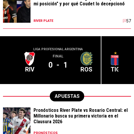
mi posición" y por qué Coudet lo decepcionó
57
RIVER PLATE
LIGA PROFESIONAL ARGENTINA
LIGA PR
FINAL
0
-
1
RIV
ROS
TIG
APUESTAS
Pronósticos River Plate vs Rosario Central: el
Millonario busca su primera victoria en el
Clausura 2026
PRONÓSTICOS