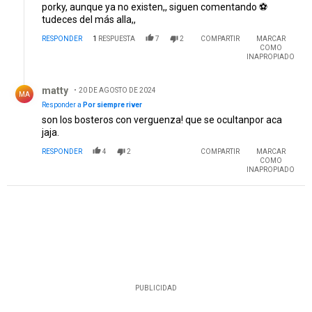
porky, aunque ya no existen,, siguen comentando ⚽️
tudeces del más alla,,
RESPONDER
1
RESPUESTA
7
2
COMPARTIR
MARCAR
COMO
INAPROPIADO
Respuesta de matty.
matty
20 DE AGOSTO DE 2024
MA
Responder a
Por siempre river
son los bosteros con verguenza! que se ocultanpor aca
jaja.
RESPONDER
4
2
COMPARTIR
MARCAR
COMO
INAPROPIADO
PUBLICIDAD