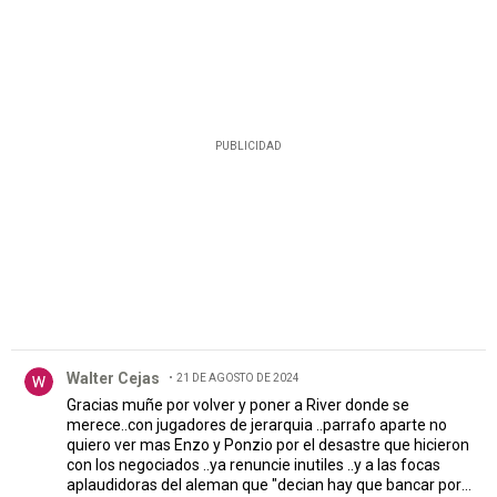
PUBLICIDAD
Comentario de Walter Cejas.
Walter Cejas
21 DE AGOSTO DE 2024
Gracias muñe por volver y poner a River donde se
merece..con jugadores de jerarquia ..parrafo aparte no
quiero ver mas Enzo y Ponzio por el desastre que hicieron
con los negociados ..ya renuncie inutiles ..y a las focas
aplaudidoras del aleman que "decian hay que bancar porq