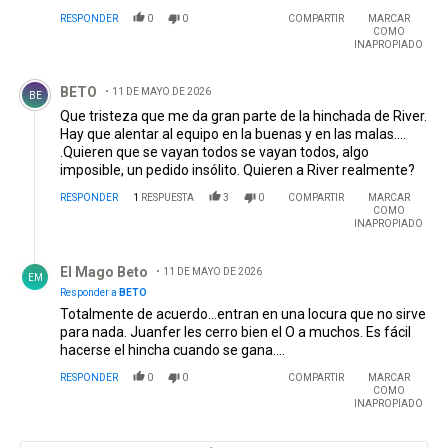
RESPONDER
0
0
COMPARTIR
MARCAR
COMO
INAPROPIADO
Comentario de BETO.
BETO
11 DE MAYO DE 2026
BE
Que tristeza que me da gran parte de la hinchada de River.
Hay que alentar al equipo en la buenas y en las malas....
.Quieren que se vayan todos se vayan todos, algo
imposible, un pedido insólito. Quieren a River realmente?
RESPONDER
1
RESPUESTA
3
0
COMPARTIR
MARCAR
COMO
INAPROPIADO
Respuesta de El Mago Beto.
El Mago Beto
11 DE MAYO DE 2026
EM
Responder a
BETO
Totalmente de acuerdo...entran en una locura que no sirve
para nada. Juanfer les cerro bien el O a muchos. Es fácil
hacerse el hincha cuando se gana....
RESPONDER
0
0
COMPARTIR
MARCAR
COMO
INAPROPIADO