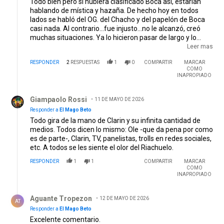
Todo bien pero si hubiera clasificado Boca así, estarían
hablando de mística y hazaña. De hecho hoy en todos
lados se habló del OG. del Chacho y del papelón de Boca
casi nada. Al contrario...fue injusto...no le alcanzó, creó
muchas situaciones. Ya lo hicieron pasar de largo y lo
taparon con River pero mas que nada para remarcar que
Leer mas
ganó de casualidad. Basta con ver lo destruido que estaba
RESPONDER
2
RESPUESTAS
1
0
COMPARTIR
MARCAR
el pollo Vignolo anoche y con la bronca de los
COMO
bosteriodistas de siempre. Los que jugaban bien y lindo, la
INAPROPIADO
mayoría quedó afuera. Yo como siempre voy a seguir
Respuesta de Giampaolo Rossi.
alentando hasta el final.
Giampaolo Rossi
11 DE MAYO DE 2026
Responder a
El Mago Beto
Todo gira de la mano de Clarin y su infinita cantidad de
medios. Todos dicen lo mismo: Ole -que da pena por como
es de parte-, Clarin, TV, panelistas, trolls en redes sociales,
etc. A todos se les siente el olor del Riachuelo.
RESPONDER
1
1
COMPARTIR
MARCAR
COMO
INAPROPIADO
Respuesta de Aguante Tropezon.
Aguante Tropezon
12 DE MAYO DE 2026
AT
Responder a
El Mago Beto
Excelente comentario.