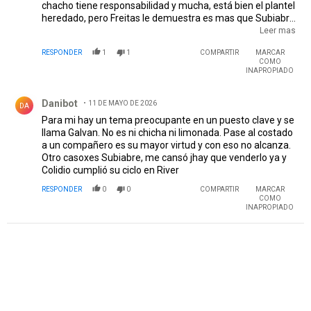
chacho tiene responsabilidad y mucha, está bien el plantel
heredado, pero Freitas le demuestra es mas que Subiabre
y Subiabre es la primera opción, q sigan Driussi y Colidio
Leer mas
que le vamos a hacer no hay mas, pero x mi en junio que
RESPONDER
1
1
COMPARTIR
MARCAR
se vayan los dos, los centrales son de terror y siempre la
COMO
misma jugada pelotazo y a rezar que es medio gol, como
INAPROPIADO
será que en una jugada se chocaron y de casualidad no le
Comentario de Danibot.
quedó al 9 de ellos q se podia ir solo al gol... con el diario del
Danibot
11 DE MAYO DE 2026
lunes todos hablan de aliento pero casi todos ayer
DA
estuvimos a los insultos por q el equipo no transmite nada,
Para mi hay un tema preocupante en un puesto clave y se
salvo Beltran y Acuña el resto no le hacen honor al manto
llama Galvan. No es ni chicha ni limonada. Pase al costado
sagrado, ya se de Juanfer pero contra un equipo fuerte
a un compañero es su mayor virtud y con eso no alcanza.
esas pinceladas no bastan
Otro casoxes Subiabre, me cansó jhay que venderlo ya y
Colidio cumplió su ciclo en River
RESPONDER
0
0
COMPARTIR
MARCAR
COMO
INAPROPIADO