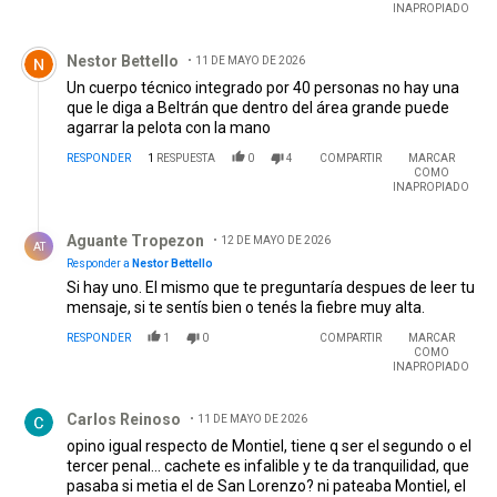
TODOS!
INAPROPIADO
Comentario de Nestor Bettello.
Nestor Bettello
11 DE MAYO DE 2026
Un cuerpo técnico integrado por 40 personas no hay una
que le diga a Beltrán que dentro del área grande puede
agarrar la pelota con la mano
RESPONDER
1
RESPUESTA
0
4
COMPARTIR
MARCAR
COMO
INAPROPIADO
Respuesta de Aguante Tropezon.
Aguante Tropezon
12 DE MAYO DE 2026
AT
Responder a
Nestor Bettello
Si hay uno. El mismo que te preguntaría despues de leer tu
mensaje, si te sentís bien o tenés la fiebre muy alta.
RESPONDER
1
0
COMPARTIR
MARCAR
COMO
INAPROPIADO
Comentario de Carlos Reinoso.
Carlos Reinoso
11 DE MAYO DE 2026
opino igual respecto de Montiel, tiene q ser el segundo o el
tercer penal... cachete es infalible y te da tranquilidad, que
pasaba si metia el de San Lorenzo? ni pateaba Montiel, el