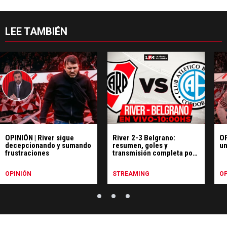
LEE TAMBIÉN
OPINIÓN | River sigue
River 2-3 Belgrano:
OP
decepcionando y sumando
resumen, goles y
un
frustraciones
transmisión completa por
la final del Apertura
OPINIÓN
STREAMING
OP