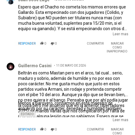
Espero que el Chacho no cometa los mismos errores que
Gallardo. Esta empecinado con dos jugadores (Colidio, y
Subiabre) que NO pueden ser titulares nunca mas (con
mucha buena voluntad, suplentes para 15/20 min, si el
equipo va ganando). Y se está empecinando con otros dos
paquetes (Bustos, y Meza- el mayor) que con suerte están
Leer mas
también para 15/20 min. Al menos se dió cuenta que
RESPONDER
0
0
COMPARTIR
MARCAR
Castaño no puede ser ni aguatero. Y lo que MAS espero,
COMO
es que no cometa el HORROR de volver a poner a Armani
INAPROPIADO
en el arco (nos deja afuera de TODO, sin la menor duda). Si
Comentario de Guillermo Casini.
Armani no se banca ir al banco, que se vaya ahora. El pibe
Guillermo Casini
11 DE MAYO DE 2026
es INTOCABLE ( incluso mi suplente, sería Centurión ).
Beltrán es como Mastan pero en el arco, tal cual... serio,
maduro y sobrio, además de humilde y no por eso con
poco carácter. No me gusta mucho que justo en estos
partidos vuelva Armani, sin rodaje y pretenda competir
con el pibe 10 del arco. Aunque ya dijo que se llevan bien,
no creo quiera ir al banco. Pensaba que por ahí podía jugar
Menos a Barovero, confiamos en este maestro de
la copa pero me acuerdo que en la anterior (libertadores
arqueros por su carácter, seriedad y humildad también.
2025) se mandó varias que nos complicaron por falta de
EDITADO
reflejos o alguna lesión que no sabíamos. Espero que se
Leer mas
retire y deje su imagen allá arriba Franco, como el gran
arquero de Madrid y tantos otros campeonatos. AHORA
RESPONDER
0
0
COMPARTIR
MARCAR
ES TIEMPO DE SANTI, UN GIGANTE QUE SORPRENDIÓ A
COMO