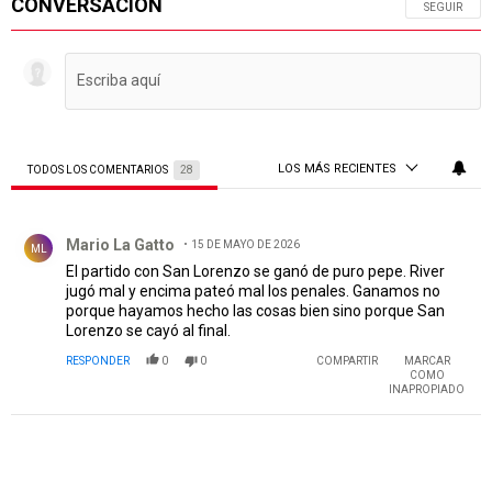
CONVERSACIÓN
SIGA ESTA 
SEGUIR
LOS MÁS RECIENTES
TODOS LOS COMENTARIOS
28
Todos los comentarios
Comentario de Mario La Gatto.
Mario La Gatto
15 DE MAYO DE 2026
ML
El partido con San Lorenzo se ganó de puro pepe. River
jugó mal y encima pateó mal los penales. Ganamos no
porque hayamos hecho las cosas bien sino porque San
Lorenzo se cayó al final.
RESPONDER
0
0
COMPARTIR
MARCAR
COMO
INAPROPIADO