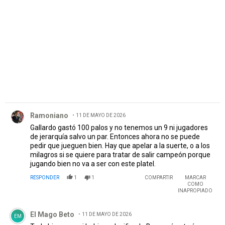
PUBLICIDAD
Comentario de Ramoniano.
Ramoniano
11 DE MAYO DE 2026
Gallardo gastó 100 palos y no tenemos un 9 ni jugadores
de jerarquía salvo un par. Entonces ahora no se puede
pedir que jueguen bien. Hay que apelar a la suerte, o a los
milagros si se quiere para tratar de salir campeón porque
jugando bien no va a ser con este platel.
RESPONDER
1
1
COMPARTIR
MARCAR
COMO
INAPROPIADO
Comentario de El Mago Beto.
El Mago Beto
11 DE MAYO DE 2026
EM