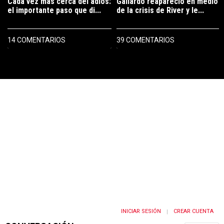
Cada vez más cerca del adiós:
Gallardo reapareció en medio
el importante paso que di...
de la crisis de River y le...
14 COMENTARIOS
39 COMENTARIOS
PUBLICIDAD
INICIAR SESIÓN
CREAR CUENTA
|