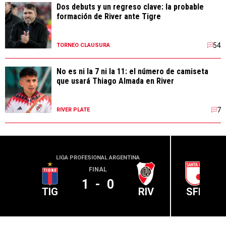
Dos debuts y un regreso clave: la probable
formación de River ante Tigre
54
TORNEO CLAUSURA
No es ni la 7 ni la 11: el número de camiseta
que usará Thiago Almada en River
7
RIVER PLATE
LIGA PROFESIONAL ARGENTINA
CONME
FINAL
1
-
0
TIG
RIV
SFE