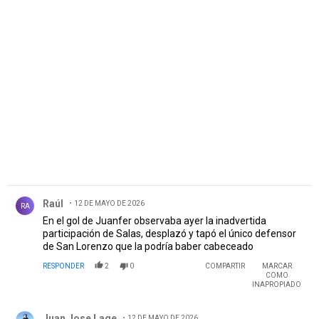
PUBLICIDAD
Comentario de Raúl.
Raúl
12 DE MAYO DE 2026
RA
En el gol de Juanfer observaba ayer la inadvertida
participación de Salas, desplazó y tapó el único defensor
de San Lorenzo que la podría baber cabeceado
RESPONDER
2
0
COMPARTIR
MARCAR
COMO
INAPROPIADO
Comentario de Juan Jose Lage.
Juan Jose Lage
12 DE MAYO DE 2026