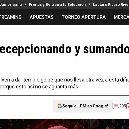
udamericana
Freitas y Beltrán a la Selección
Lautaro Rivero Rive
TREAMING
APUESTAS
TORNEO APERTURA
MERCA
MILLONARIOS
LPM PARA EL HINCHA
APUESTA
Mercado de Pases
Streaming
Noticias
 decepcionando y sumand
Análisis tácticos
Entradas
Guías
Juanfer Quintero
Hinchas
Códigos
Chacho Coudet
Los goles de River
Pronósti
Ex River
Entrevistas
Apuesta d
 a dar terrible golpe que nos lleva otra vez a esta difíc
Apuestas
porque esto así no se aguanta más.
Seguí a LPM en Google!
209