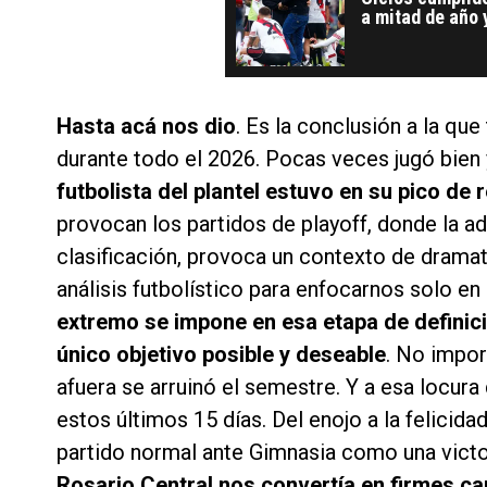
a mitad de año 
Hasta acá nos dio
. Es la conclusión a la qu
durante todo el 2026. Pocas veces jugó bien
futbolista del plantel estuvo en su pico de
provocan los partidos de playoff, donde la ad
clasificación, provoca un contexto de dramat
análisis futbolístico para enfocarnos solo en
extremo se impone en esa etapa de definic
único objetivo posible y deseable
. No impor
afuera se arruinó el semestre. Y a esa locur
estos últimos 15 días. Del enojo a la felici
partido normal ante Gimnasia como una victo
Rosario Central nos convertía en firmes ca