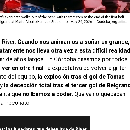
iver Plate walks out of the pitch with teammates at the end of the first half
elgrano at Mario Alberto Kempes Stadium on May 24, 2026 in Cordoba, Argentina.
 River.
Cuando nos animamos a soñar en grande,
tamente nos lleva otra vez a esta difícil realida
par de años largos. En Córdoba pasamos por todos
ver en otra final
, la expectativa de volver a gritar
nto del equipo,
la explosión tras el gol de Tomas
 y
la decepción total tras el tercer gol de Belgrano
enta que
no íbamos a poder
. Que ya no quedaban
l campeonato.
s: los jugadores que deben irse de River