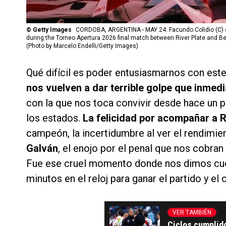
©
Getty Images
CORDOBA, ARGENTINA - MAY 24: Facundo Colidio (C) of R
during the Torneo Apertura 2026 final match between River Plate and B
(Photo by Marcelo Endelli/Getty Images)
Qué difícil es poder entusiasmarnos con este
nos vuelven a dar terrible golpe que inmedia
con la que nos toca convivir desde hace un 
los estados.
La felicidad por acompañar a Ri
campeón, la incertidumbre al ver el rendimie
Galván
, el enojo por el penal que nos cobran
Fue ese cruel momento donde nos dimos cu
minutos en el reloj para ganar el partido y e
VER TAMBIÉN
Ciclos cumplido