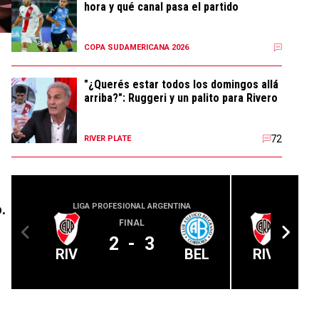
hora y qué canal pasa el partido
COPA SUDAMERICANA 2026
"¿Querés estar todos los domingos allá
arriba?": Ruggeri y un palito para Rivero
d
72
RIVER PLATE
.
LIGA PROFESIONAL ARGENTINA
CONMEBOL
FINAL
2
-
3
RIV
BEL
RIV