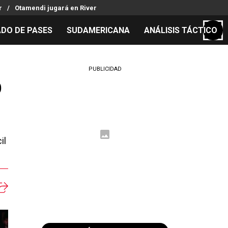
r
Otamendi jugará en River
DO DE PASES
SUDAMERICANA
ANÁLISIS TÁCTICO
S
PUBLICIDAD
o
cos
el día
il
 Mundial 2026