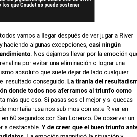
y los que Coudet no puede sostener
e todos vamos a llegar después de ver jugar a River
 y haciendo algunas excepciones,
casi ningún
 rendimiento
. Nos dejamos llevar por la emoción qu
renalina por evitar una eliminación o lograr una
ismo absoluto que suele dejar de lado cualquier
 el resultado conseguido.
La tiranía del resultadis
ión donde todos nos aferramos al triunfo como
ta más que eso. Si pasas sos el mejor y si quedas
a de montaña rusa nos subimos con este River en
dad en 60 segundos con San Lorenzo. De observar un
ria destacable.
Y de creer que el buen triunfo ant
ndidatos.
La emoción magnificó la situación y