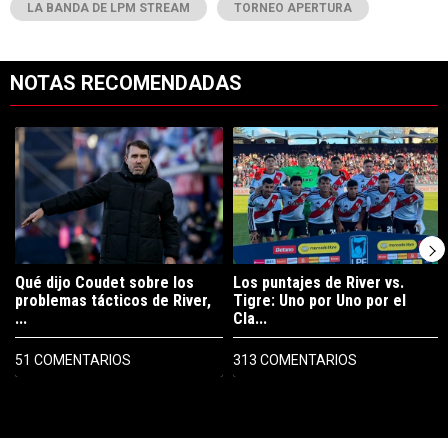
LA BANDA DE LPM STREAM
TORNEO APERTURA
NOTAS RECOMENDADAS
Este listado muestra los artículos con más comentarios en los últimos 7
Un artículo de tendencia con el título "Qué dijo Coudet sobre los prob
Un artículo de tendencia con el tít
Qué dijo Coudet sobre los
Los puntajes de River vs.
problemas tácticos de River,
Tigre: Uno por Uno por el
...
Cla...
51 COMENTARIOS
313 COMENTARIOS
PUBLICIDAD