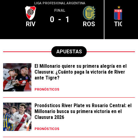
LIGA PROFESIONAL ARGENTINA
LIGA PR
FINAL
0
-
1
RIV
ROS
TIG
APUESTAS
El Millonario quiere su primera alegría en el
Clausura: ¿Cuánto paga la victoria de River
ante Tigre?
PRONÓSTICOS
Pronósticos River Plate vs Rosario Central: el
Millonario busca su primera victoria en el
Clausura 2026
PRONÓSTICOS