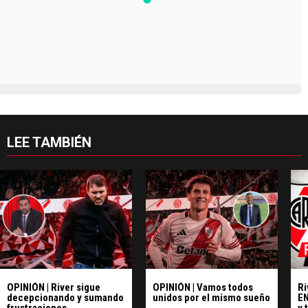
LEE TAMBIÉN
OPINIÓN | River sigue
OPINIÓN | Vamos todos
Ri
decepcionando y sumando
unidos por el mismo sueño
EN
frustraciones
y 