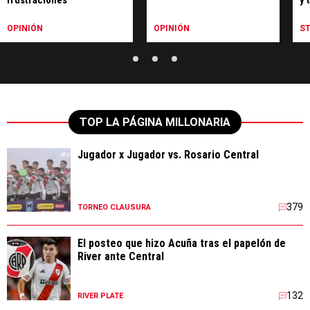
mi
OPINIÓN
OPINIÓN
S
TOP LA PÁGINA MILLONARIA
Jugador x Jugador vs. Rosario Central
379
TORNEO CLAUSURA
El posteo que hizo Acuña tras el papelón de
River ante Central
132
RIVER PLATE