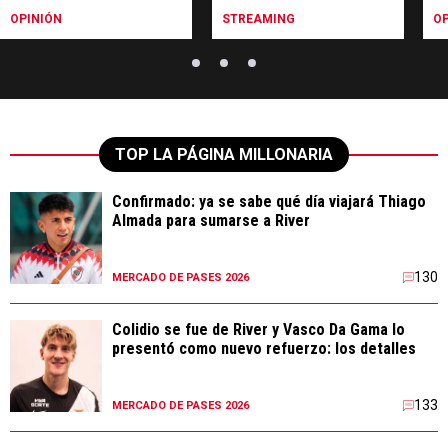
OPINIÓN
STREAMING
OP
TOP LA PÁGINA MILLONARIA
Confirmado: ya se sabe qué día viajará Thiago
Almada para sumarse a River
130
MERCADO DE PASES 2026
Colidio se fue de River y Vasco Da Gama lo
presentó como nuevo refuerzo: los detalles
133
MERCADO DE PASES 2026