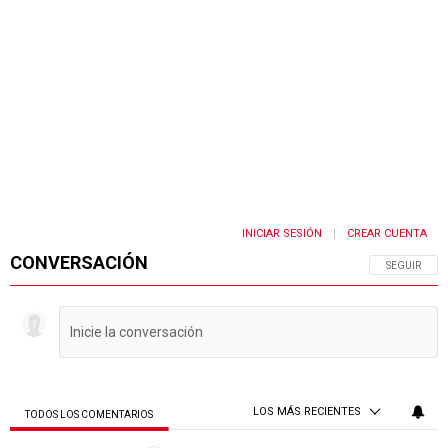
INICIAR SESIÓN
CREAR CUENTA
|
CONVERSACIÓN
SIGA ESTA 
SEGUIR
LOS MÁS RECIENTES
TODOS LOS COMENTARIOS
Todos los comentarios