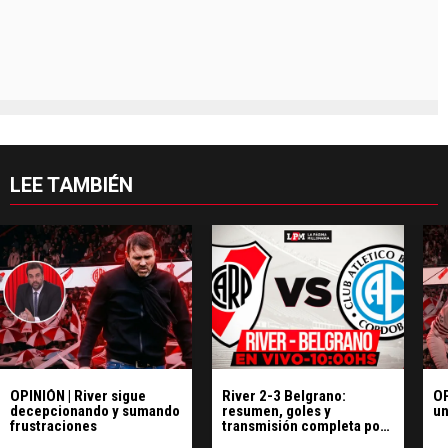
LEE TAMBIÉN
OPINIÓN | River sigue
River 2-3 Belgrano:
OP
decepcionando y sumando
resumen, goles y
un
frustraciones
transmisión completa por
la final del Apertura