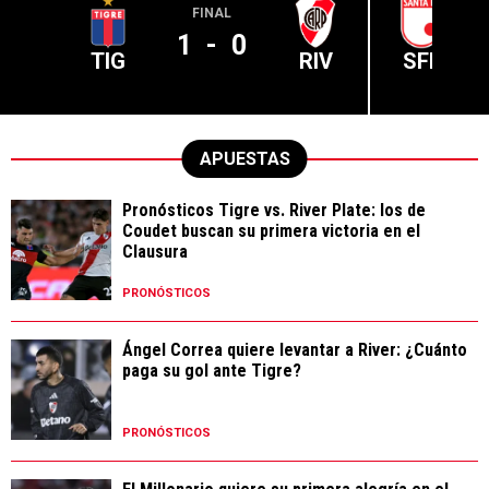
FINAL
1
-
0
TIG
RIV
SFE
APUESTAS
Pronósticos Tigre vs. River Plate: los de
Coudet buscan su primera victoria en el
Clausura
PRONÓSTICOS
Ángel Correa quiere levantar a River: ¿Cuánto
paga su gol ante Tigre?
PRONÓSTICOS