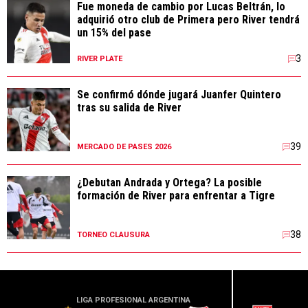
Fue moneda de cambio por Lucas Beltrán, lo
adquirió otro club de Primera pero River tendrá
un 15% del pase
3
RIVER PLATE
Se confirmó dónde jugará Juanfer Quintero
tras su salida de River
39
MERCADO DE PASES 2026
¿Debutan Andrada y Ortega? La posible
formación de River para enfrentar a Tigre
38
TORNEO CLAUSURA
LIGA PROFESIONAL ARGENTINA
CONME