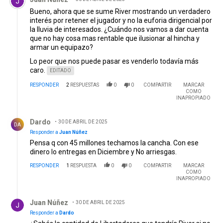
Bueno, ahora que se sume River mostrando un verdadero
interés por retener el jugador y no la euforia dirigencial por
la lluvia de interesados. ¿Cuándo nos vamos a dar cuenta
que no hay cosa mas rentable que ilusionar al hincha y
armar un equipazo?
Lo peor que nos puede pasar es venderlo todavía más
caro.
EDITADO
RESPONDER
2
RESPUESTAS
0
0
COMPARTIR
MARCAR
COMO
INAPROPIADO
Respuesta de Dardo.
Dardo
30 DE ABRIL DE 2025
DA
Responder a
Juan Núñez
Pensa q con 45 millones techamos la cancha. Con ese
dinero lo entregas en Diciembre y No arriesgas.
RESPONDER
1
RESPUESTA
0
0
COMPARTIR
MARCAR
COMO
INAPROPIADO
Respuesta de Juan Núñez.
Juan Núñez
30 DE ABRIL DE 2025
Responder a
Dardo