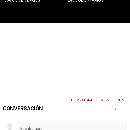
566 COMENTARIOS
280 COMENTARIOS
PUBLICIDAD
INICIAR SESIÓN
CREAR CUENTA
|
CONVERSACIÓN
SIGA ESTA 
SEGUIR