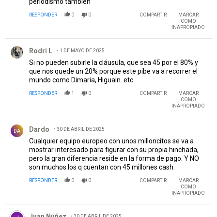
periodismo también
RESPONDER
0
0
COMPARTIR
MARCAR
COMO
INAPROPIADO
Comentario de Rodri L.
Rodri L
1 DE MAYO DE 2025
Si no pueden subirle la cláusula, que sea 45 por el 80% y
que nos quede un 20% porque este pibe va a recorrer el
mundo como Dimaria, Higuain..etc
RESPONDER
1
0
COMPARTIR
MARCAR
COMO
INAPROPIADO
Comentario de Dardo.
Dardo
30 DE ABRIL DE 2025
DA
Cualquier equipo europeo con unos milloncitos se va a
mostrar interesado para figurar con su propia hinchada,
pero la gran diferencia reside en la forma de pago. Y NO
son muchos los q cuentan con 45 millones cash.
RESPONDER
0
0
COMPARTIR
MARCAR
COMO
INAPROPIADO
Comentario de Juan Núñez.
Juan Núñez
30 DE ABRIL DE 2025