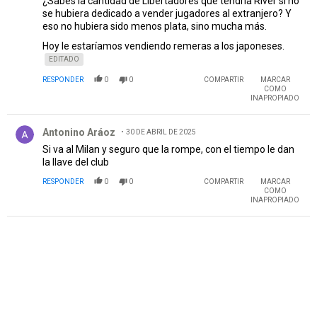
¿Sabés la cantidad de Libertadores que tendría River si no
se hubiera dedicado a vender jugadores al extranjero? Y
eso no hubiera sido menos plata, sino mucha más.
Hoy le estaríamos vendiendo remeras a los japoneses.
EDITADO
RESPONDER
0
0
COMPARTIR
MARCAR
COMO
INAPROPIADO
Comentario de Antonino Aráoz.
Antonino Aráoz
30 DE ABRIL DE 2025
Si va al Milan y seguro que la rompe, con el tiempo le dan
la llave del club
RESPONDER
0
0
COMPARTIR
MARCAR
COMO
INAPROPIADO