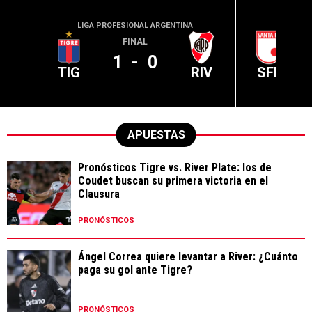
LIGA PROFESIONAL ARGENTINA
CONME
FINAL
1
-
0
TIG
RIV
SFE
APUESTAS
Pronósticos Tigre vs. River Plate: los de
Coudet buscan su primera victoria en el
Clausura
PRONÓSTICOS
Ángel Correa quiere levantar a River: ¿Cuánto
paga su gol ante Tigre?
PRONÓSTICOS