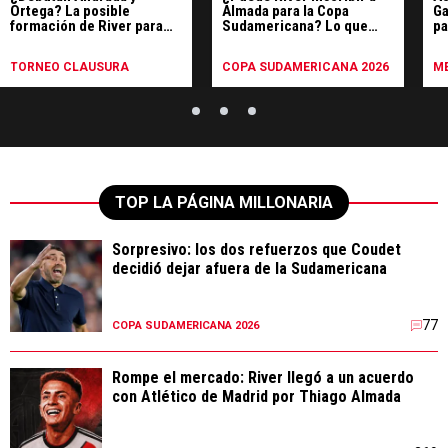
Ortega? La posible
Almada para la Copa
Ga
formación de River para
Sudamericana? Lo que
pa
enfrentar a Tigre
dice el reglamento
TORNEO CLAUSURA
COPA SUDAMERICANA 2026
ME
TOP LA PÁGINA MILLONARIA
Sorpresivo: los dos refuerzos que Coudet
decidió dejar afuera de la Sudamericana
77
COPA SUDAMERICANA 2026
Rompe el mercado: River llegó a un acuerdo
con Atlético de Madrid por Thiago Almada