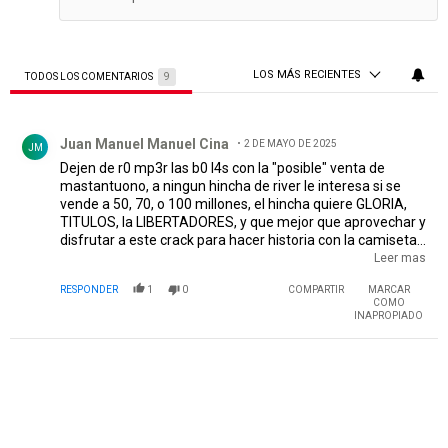
LOS MÁS RECIENTES
TODOS LOS COMENTARIOS
9
Todos los comentarios
Comentario de Juan Manuel Manuel Cina.
Juan Manuel Manuel Cina
2 DE MAYO DE 2025
JM
Dejen de r0 mp3r las b0 l4s con la "posible" venta de
mastantuono, a ningun hincha de river le interesa si se
vende a 50, 70, o 100 millones, el hincha quiere GLORIA,
TITULOS, la LIBERTADORES, y que mejor que aprovechar y
disfrutar a este crack para hacer historia con la camiseta.
Si se vende con esa plata que hacemos ? Compramos
Leer mas
jugadores para armar un buen plantel para intentar ganar
RESPONDER
1
0
COMPARTIR
MARCAR
la copa? Mejoramos el club ? Mas de lo que ya lo hicimos ?
COMO
Se dan cuenta que no tiene logica. PERIODISTAS.. por
INAPROPIADO
favor dejense de joder con sacar notas con este tema, can
san... y a mi por lo menos como hincha me generan
malestar. Ojala el pibe se quede un par de años mas.. y si
no se puede, al menos dejemos de fomentarlo..