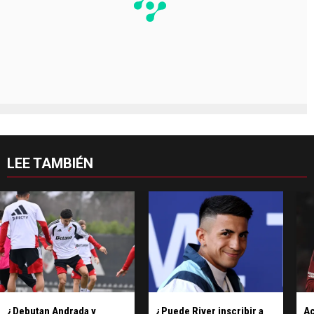
LEE TAMBIÉN
¿Debutan Andrada y
¿Puede River inscribir a
Ac