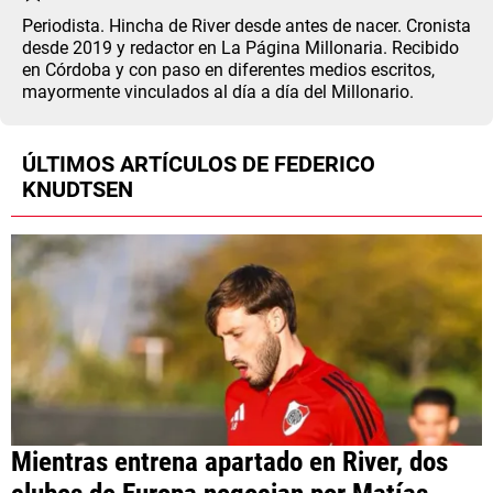
ANÁLISIS TÁCTICO
Periodista. Hincha de River desde antes de nacer. Cronista
desde 2019 y redactor en La Página Millonaria. Recibido
en Córdoba y con paso en diferentes medios escritos,
CHACHO COUDET
mayormente vinculados al día a día del Millonario.
APUESTAS
ÚLTIMOS ARTÍCULOS DE FEDERICO
NOTICIAS
KNUDTSEN
GUÍAS
CÓDIGOS
QUIENES SOMOS
STAFF
CONTACTO
PRONÓSTICOS
ESCRIBÍ EN LA PÁGINA MILLONARIA
APUESTAS
La Página Millonaria es un sitio no oficial, creado por socios e
APUESTA DEL DÍA
hinchas de River y no tiene afiliación alguna con el club Atlético River
Plate.
Esta sección no tiene relación alguna con el club. Para visitar el sitio
oficial
haz click aquí
Mientras entrena apartado en River, dos