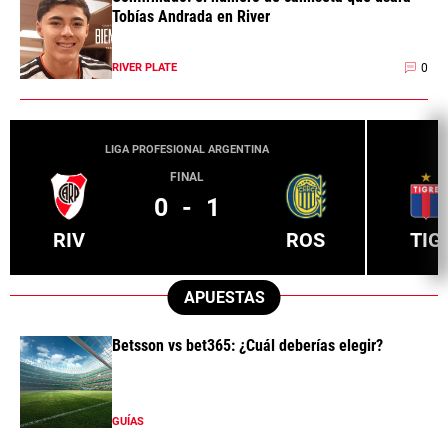
Tobías Andrada en River
0
RIVER PLATE
LIGA PROFESIONAL ARGENTINA
FINAL
0
-
1
RIV
ROS
TIG
APUESTAS
Betsson vs bet365: ¿Cuál deberías elegir?
GUÍAS