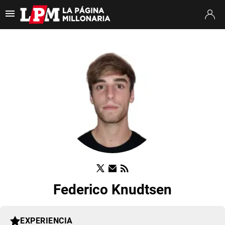
Es tendencia
:
Francisco Ortega River
River Tigre
Pablo Longoria
ULTIMAS NOTICIAS
STREAMING
TORNEO CLAUSURA
SUDAMERICANA
MERCADO DE PASES
FIXTURE
Federico Knudtsen
POSICIONES
OPINIÓN
EXPERIENCIA