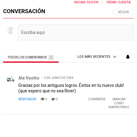
INICIAR SESIÓN
CREAR CUENTA
|
CONVERSACIÓN
SIGA ESTA 
SEGUIR
LOS MÁS RECIENTES
TODOS LOS COMENTARIOS
2
Todos los comentarios
Comentario de Ale Vuotto.
Ale Vuotto
2 DE JUNIO DE 2026
Gracias por los antiguos logros. Éxitos en tu nuevo club!
(que espero que no sea River)
RESPONDER
0
0
COMPARTIR
MARCAR
COMO
INAPROPIADO