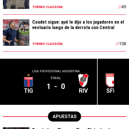
49
TORNEO CLAUSURA
Coudet sigue: qué le dijo a los jugadores en el
vestuario luego de la derrota con Central
108
TORNEO CLAUSURA
LIGA PROFESIONAL ARGENTINA
CONME
FINAL
1
-
0
TIG
RIV
SFE
APUESTAS