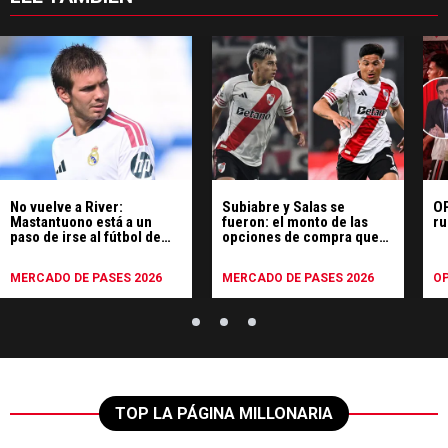
No vuelve a River:
Subiabre y Salas se
OP
Mastantuono está a un
fueron: el monto de las
ru
paso de irse al fútbol de
opciones de compra que
Italia
les puso River
MERCADO DE PASES 2026
MERCADO DE PASES 2026
OP
TOP LA PÁGINA MILLONARIA