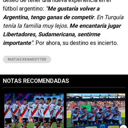
deseo de tener una nueva experiencia en el
fútbol argentino:
“
Me gustaría volver a
Argentina, tengo ganas de competir
. En Turquía
tenía la familia muy lejos.
Me encantaría jugar
Libertadores, Sudamericana, sentirme
importante
”
. Por ahora, su destino es incierto.
MATÍAS KRANEVITTER
NOTAS RECOMENDADAS
Este listado muestra los artículos con más comentarios en los últimos 7
Un artículo de tendencia con el título "Cómo salió River vs. Tigre po
Un artículo de tendencia con el tít