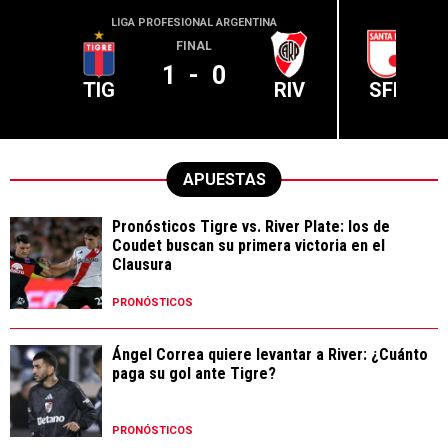
LIGA PROFESIONAL ARGENTINA
CONME
FINAL
1
-
0
TIG
RIV
SFE
APUESTAS
Pronósticos Tigre vs. River Plate: los de
Coudet buscan su primera victoria en el
Clausura
PRONÓSTICOS
Ángel Correa quiere levantar a River: ¿Cuánto
paga su gol ante Tigre?
PRONÓSTICOS