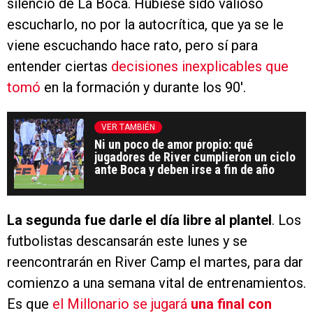
silencio de La Boca. Hubiese sido valioso
escucharlo, no por la autocrítica, que ya se le
viene escuchando hace rato, pero sí para
entender ciertas
decisiones inexplicables que
tomó
en la formación y durante los 90′.
VER TAMBIÉN
Ni un poco de amor propio: qué
jugadores de River cumplieron un ciclo
ante Boca y deben irse a fin de año
La segunda fue darle el día libre al plantel
. Los
futbolistas descansarán este lunes y se
reencontrarán en River Camp el martes, para dar
comienzo a una semana vital de entrenamientos.
Es que
el Millonario se jugará
una final con