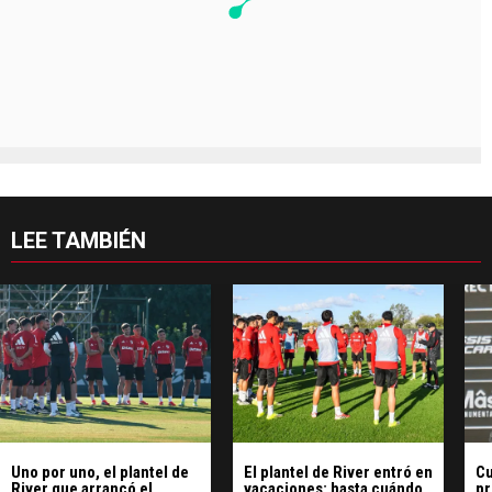
LEE TAMBIÉN
Uno por uno, el plantel de
El plantel de River entró en
Cu
River que arrancó el
vacaciones: hasta cuándo
pr