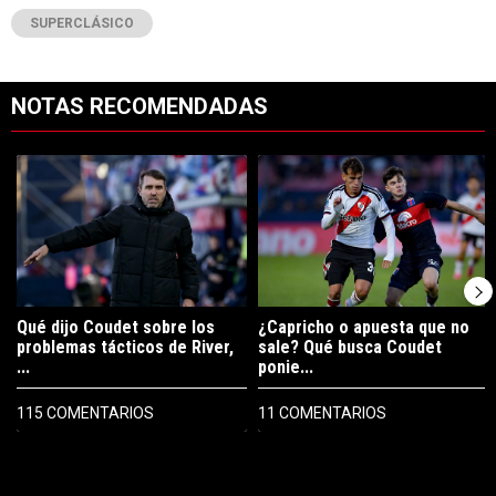
SUPERCLÁSICO
NOTAS RECOMENDADAS
Este listado muestra los artículos con más comentarios en los últimos 7
Un artículo de tendencia con el título "Qué dijo Coudet sobre los prob
Un artículo de tendencia con el tí
Qué dijo Coudet sobre los
¿Capricho o apuesta que no
problemas tácticos de River,
sale? Qué busca Coudet
...
ponie...
115 COMENTARIOS
11 COMENTARIOS
PUBLICIDAD