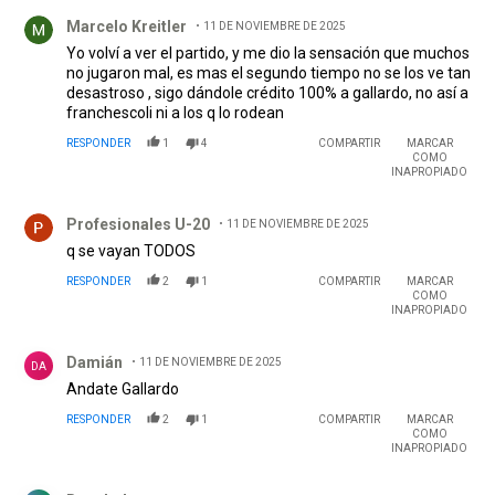
Comentario de Marcelo Kreitler.
Marcelo Kreitler
11 DE NOVIEMBRE DE 2025
Yo volví a ver el partido, y me dio la sensación que muchos
no jugaron mal, es mas el segundo tiempo no se los ve tan
desastroso , sigo dándole crédito 100% a gallardo, no así a
franchescoli ni a los q lo rodean
RESPONDER
1
4
COMPARTIR
MARCAR
COMO
INAPROPIADO
Comentario de Profesionales U-20.
Profesionales U-20
11 DE NOVIEMBRE DE 2025
q se vayan TODOS
RESPONDER
2
1
COMPARTIR
MARCAR
COMO
INAPROPIADO
Comentario de Damián.
Damián
11 DE NOVIEMBRE DE 2025
DA
Andate Gallardo
RESPONDER
2
1
COMPARTIR
MARCAR
COMO
INAPROPIADO
Comentario de Bocalcdtm.