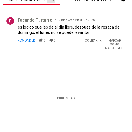
TODOS LOS COMENTARIOS
216
Todos los comentarios
Comentario de Facundo Turturro.
Facundo Turturro
12 DE NOVIEMBRE DE 2025
es logico que les de el dia libre, despues de la resaca de
domingo, el lunes no se puede levantar
RESPONDER
0
0
COMPARTIR
MARCAR
COMO
INAPROPIADO
PUBLICIDAD