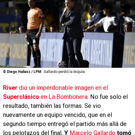
©
Diego Haliasz / LPM
Gallardo perdió la brújula.
River
dio un imperdonable imagen en el
Superclásico
en La Bombonera
. No fue solo el
resultado, también las formas. Se vio
nuevamente un equipo vencido, que en el
segundo tiempo entregó el partido más allá de
los pelotazos del final.
Y
Marcelo Gallardo
tomó