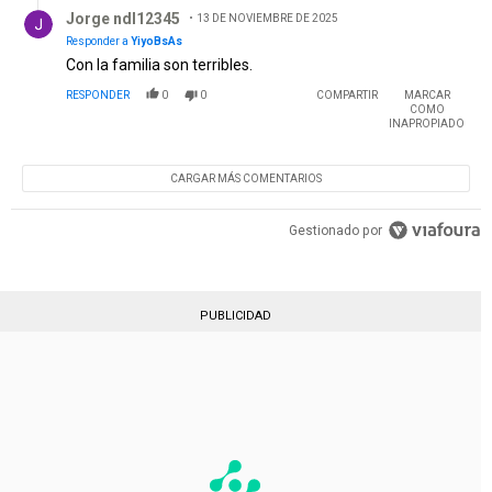
Respuesta de Jorge ndl12345.
Jorge ndl12345
13 DE NOVIEMBRE DE 2025
Responder a
YiyoBsAs
Con la familia son terribles.
RESPONDER
0
0
COMPARTIR
MARCAR
COMO
INAPROPIADO
CARGAR MÁS COMENTARIOS
Gestionado por
PUBLICIDAD