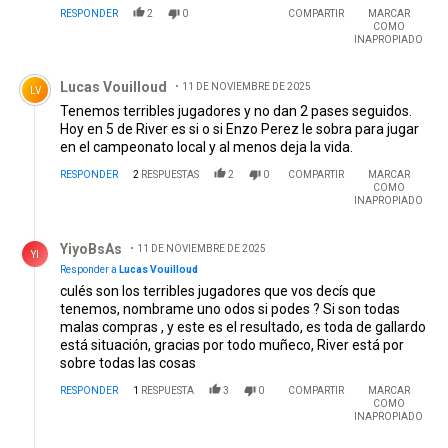
RESPONDER
2
0
COMPARTIR
MARCAR
COMO
INAPROPIADO
Comentario de Lucas Vouilloud.
Lucas Vouilloud
11 DE NOVIEMBRE DE 2025
LV
Tenemos terribles jugadores y no dan 2 pases seguidos.
Hoy en 5 de River es si o si Enzo Perez le sobra para jugar
en el campeonato local y al menos deja la vida.
RESPONDER
2
RESPUESTAS
2
0
COMPARTIR
MARCAR
COMO
INAPROPIADO
Respuesta de YiyoBsAs .
YiyoBsAs
11 DE NOVIEMBRE DE 2025
YI
Responder a
Lucas Vouilloud
culés son los terribles jugadores que vos decís que
tenemos, nombrame uno odos si podes ? Si son todas
malas compras , y este es el resultado, es toda de gallardo
está situación, gracias por todo muñeco, River está por
sobre todas las cosas
RESPONDER
1
RESPUESTA
3
0
COMPARTIR
MARCAR
COMO
INAPROPIADO