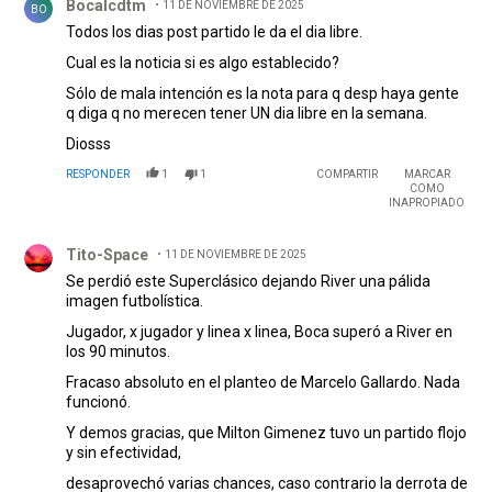
Bocalcdtm
11 DE NOVIEMBRE DE 2025
BO
Todos los dias post partido le da el dia libre.
Cual es la noticia si es algo establecido?
Sólo de mala intención es la nota para q desp haya gente
q diga q no merecen tener UN dia libre en la semana.
Diosss
RESPONDER
1
1
COMPARTIR
MARCAR
COMO
INAPROPIADO
Comentario de Tito-Space.
Tito-Space
11 DE NOVIEMBRE DE 2025
Se perdió este Superclásico dejando River una pálida
imagen futbolística.
Jugador, x jugador y linea x linea, Boca superó a River en
los 90 minutos.
Fracaso absoluto en el planteo de Marcelo Gallardo. Nada
funcionó.
Y demos gracias, que Milton Gimenez tuvo un partido flojo
y sin efectividad,
desaprovechó varias chances, caso contrario la derrota de