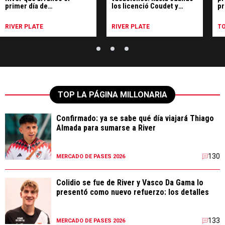
primer día de
los licenció Coudet y
pr
pretemporada con Coudet
cuándo arranca la
pl
pretemporada
re
RIVER PLATE
RIVER PLATE
T
TOP LA PÁGINA MILLONARIA
Confirmado: ya se sabe qué día viajará Thiago
Almada para sumarse a River
130
MERCADO DE PASES 2026
Colidio se fue de River y Vasco Da Gama lo
presentó como nuevo refuerzo: los detalles
133
MERCADO DE PASES 2026