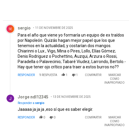
Comentario de sergio.
sergio
11 DE NOVIEMBRE DE 2025
SE
Para el año que viene yo formaría un equipo de ex traídos
por Napoleón. Quizás hagan mejor papel que los que
tenemos en la actualidad, y costarían dos mangos.
Chiarinni o Lux , Vigo, Mina o Pires, Lollo, Elías Gómez;
Denis Rodriguez o Pochettino, Auzqui, Arzura o Rossi,
Paradella o Palavecinio; Tabaré Viudez, Larrondo, Bertolo.-
Hay que tener ojo crítico para traer a estos burros no??
RESPONDER
1
RESPUESTA
1
1
COMPARTIR
MARCAR
COMO
INAPROPIADO
Respuesta de Jorge ndl12345.
Jorge ndl12345
13 DE NOVIEMBRE DE 2025
Responder a
sergio
Jaaaaa ja ja ja ,eso sí que es saber elegir.
RESPONDER
0
0
COMPARTIR
MARCAR
COMO
INAPROPIADO