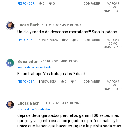
RESPONDER
3
0
COMPARTIR
MARCAR
COMO
INAPROPIADO
Comentario de Lucas Bach.
Lucas Bach
11 DE NOVIEMBRE DE 2025
Un día y medio de descanso mamitaaa!!! Siga la jodaaa
RESPONDER
2
RESPUESTAS
2
0
COMPARTIR
MARCAR
COMO
INAPROPIADO
Respuesta de Bocalcdtm.
Bocalcdtm
11 DE NOVIEMBRE DE 2025
BO
Responder a
Lucas Bach
Es un trabajo. Vos trabajas los 7 dias?
RESPONDER
1
RESPUESTA
0
1
COMPARTIR
MARCAR
COMO
INAPROPIADO
Respuesta de Lucas Bach.
Lucas Bach
11 DE NOVIEMBRE DE 2025
Responder a
Bocalcdtm
deja de decir gansadas pero ellos ganan 100 veces mas
que yo y vos junto osea son jugadores profesionales y lo
unico que tienen que hacer es jugar a la pelota nada mas