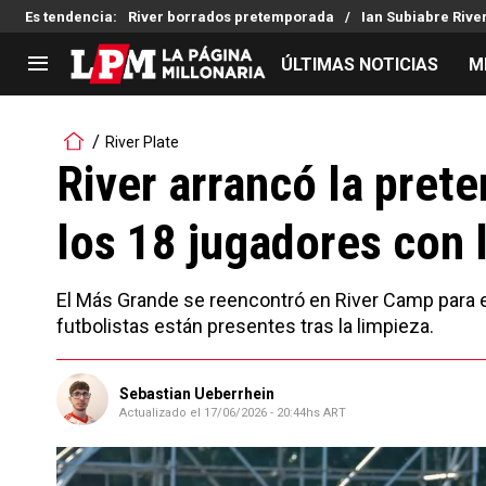
Es tendencia
:
River borrados pretemporada
Ian Subiabre Rive
ÚLTIMAS NOTICIAS
M
LIGA PROFESIONAL
TORNEOS
River Plate
Noticias
Copa Sudamericana
River arrancó la pret
Tabla de posiciones
Copa Argentina
los 18 jugadores con 
Fixture
Selección Argentina
Reserva
El Más Grande se reencontró en River Camp para e
futbolistas están presentes tras la limpieza.
Sebastian Ueberrhein
Actualizado el
17/06/2026 - 20:44hs ART