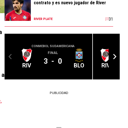
contrato y es nuevo jugador de River
31
RIVER PLATE
a
CONMEBOL SUDAMERICANA
CLUB 
FINAL
3
-
0
RIV
BLO
RIV
 a
PUBLICIDAD
,