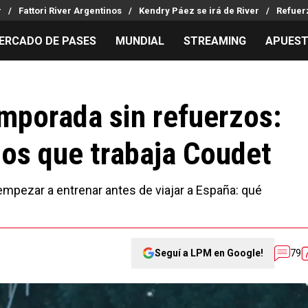
r
Fattori River Argentinos
Kendry Páez se irá de River
Refuer
ERCADO DE PASES
MUNDIAL
STREAMING
APUES
MILLONARIOS
LPM PARA EL HINCHA
APUESTA
Mercado de Pases
Streaming
Noticias
emporada sin refuerzos:
Análisis tácticos
Entradas
Guías
los que trabaja Coudet
Juanfer Quintero
Hinchas
Códigos
Chacho Coudet
Los goles de River
Pronósti
Ex River
Entrevistas
Apuesta d
mpezar a entrenar antes de viajar a España: qué
Apuestas
Seguí a LPM en Google!
79