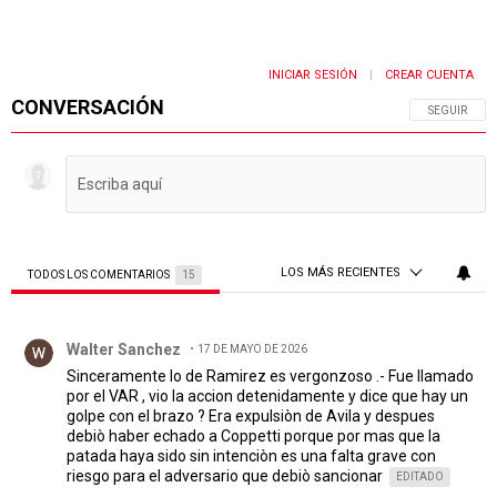
INICIAR SESIÓN
CREAR CUENTA
|
CONVERSACIÓN
SIGA ESTA 
SEGUIR
LOS MÁS RECIENTES
TODOS LOS COMENTARIOS
15
Todos los comentarios
Comentario de Walter Sanchez.
Walter Sanchez
17 DE MAYO DE 2026
Sinceramente lo de Ramirez es vergonzoso .- Fue llamado
por el VAR , vio la accion detenidamente y dice que hay un
golpe con el brazo ? Era expulsiòn de Avila y despues
debiò haber echado a Coppetti porque por mas que la
patada haya sido sin intenciòn es una falta grave con
riesgo para el adversario que debiò sancionar
EDITADO