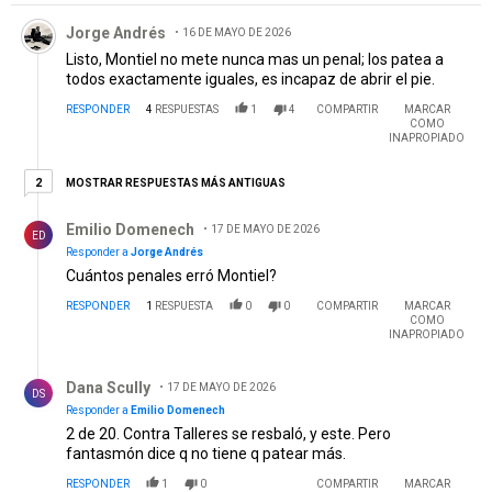
Comentario de Jorge Andrés.
Jorge Andrés
16 DE MAYO DE 2026
Listo, Montiel no mete nunca mas un penal; los patea a
todos exactamente iguales, es incapaz de abrir el pie.
RESPONDER
4
RESPUESTAS
1
4
COMPARTIR
MARCAR
COMO
INAPROPIADO
2 respuestas más antiguas
MOSTRAR RESPUESTAS MÁS ANTIGUAS
2
Respuesta de Emilio Domenech.
Emilio Domenech
17 DE MAYO DE 2026
ED
Responder a
Jorge Andrés
Cuántos penales erró Montiel?
RESPONDER
1
RESPUESTA
0
0
COMPARTIR
MARCAR
COMO
INAPROPIADO
Respuesta de Dana Scully.
Dana Scully
17 DE MAYO DE 2026
DS
Responder a
Emilio Domenech
2 de 20. Contra Talleres se resbaló, y este. Pero
fantasmón dice q no tiene q patear más.
RESPONDER
1
0
COMPARTIR
MARCAR