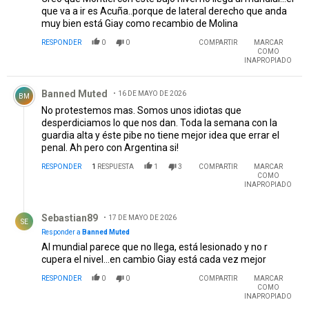
que va a ir es Acuña..porque de lateral derecho que anda
muy bien está Giay como recambio de Molina
RESPONDER
0
0
COMPARTIR
MARCAR
COMO
INAPROPIADO
Comentario de Banned Muted.
Banned Muted
16 DE MAYO DE 2026
BM
No protestemos mas. Somos unos idiotas que
desperdiciamos lo que nos dan. Toda la semana con la
guardia alta y éste pibe no tiene mejor idea que errar el
penal. Ah pero con Argentina si!
RESPONDER
1
RESPUESTA
1
3
COMPARTIR
MARCAR
COMO
INAPROPIADO
Respuesta de Sebastian89.
Sebastian89
17 DE MAYO DE 2026
SE
Responder a
Banned Muted
Al mundial parece que no llega, está lesionado y no r
cupera el nivel...en cambio Giay está cada vez mejor
RESPONDER
0
0
COMPARTIR
MARCAR
COMO
INAPROPIADO