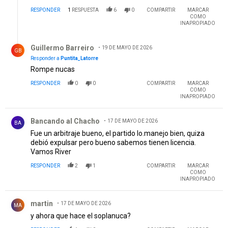
RESPONDER
1
RESPUESTA
6
0
COMPARTIR
MARCAR
COMO
INAPROPIADO
Respuesta de Guillermo Barreiro.
Guillermo Barreiro
19 DE MAYO DE 2026
GB
Responder a
Puntita_Latorre
Rompe nucas
RESPONDER
0
0
COMPARTIR
MARCAR
COMO
INAPROPIADO
Comentario de Bancando al Chacho .
Bancando al Chacho
17 DE MAYO DE 2026
BA
Fue un arbitraje bueno, el partido lo.manejo bien, quiza
debió expulsar pero bueno sabemos tienen licencia.
Vamos River
RESPONDER
2
1
COMPARTIR
MARCAR
COMO
INAPROPIADO
Comentario de martin.
martin
17 DE MAYO DE 2026
MA
y ahora que hace el soplanuca?