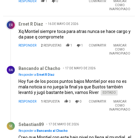
RESPONDER
1
0
COMPARTIR
MARCAR
COMO
INAPROPIADO
Comentario de Ernet R Diaz.
Ernet R Diaz
16 DE MAYO DE 2026
ER
Xq Montiel siempre toca para atras nunca se hace cargo y
da pase q compromete
RESPONDER
2
RESPUESTAS
1
1
COMPARTIR
MARCAR
COMO
INAPROPIADO
Respuesta de Bancando al Chacho .
Bancando al Chacho
17 DE MAYO DE 2026
BA
Responder a
Ernet R Diaz
Hoy fue de los pocos puntos bajos Montiel por eso no es
mala noticia si no juega la final ya que Bustos también
levantó y jugó bastante bien, vamos River
EDITADO
RESPONDER
1
RESPUESTA
0
0
COMPARTIR
MARCAR
COMO
INAPROPIADO
Respuesta de Sebastian89.
Sebastian89
17 DE MAYO DE 2026
SE
Responder a
Bancando al Chacho
Creo que Montiel con este bajo nivel no llega al mundial...el