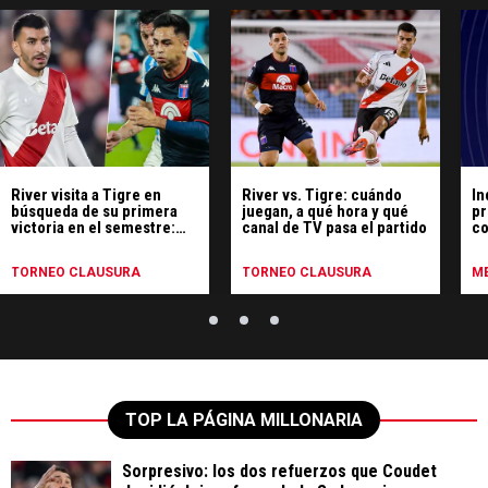
River visita a Tigre en
River vs. Tigre: cuándo
In
búsqueda de su primera
juegan, a qué hora y qué
pr
victoria en el semestre:
canal de TV pasa el partido
co
hora, TV y formaciones
TORNEO CLAUSURA
TORNEO CLAUSURA
ME
TOP LA PÁGINA MILLONARIA
Sorpresivo: los dos refuerzos que Coudet