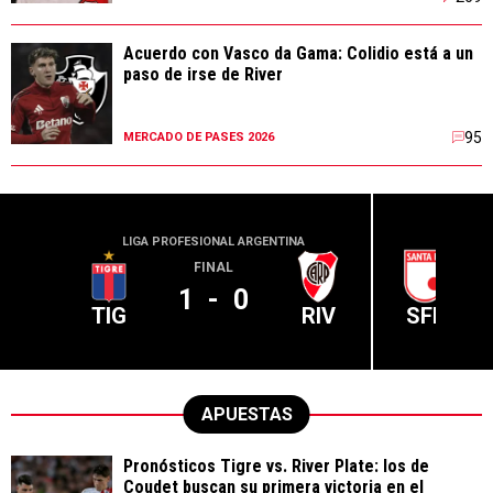
Acuerdo con Vasco da Gama: Colidio está a un
paso de irse de River
95
MERCADO DE PASES 2026
LIGA PROFESIONAL ARGENTINA
CONME
FINAL
1
-
0
TIG
RIV
SFE
APUESTAS
Pronósticos Tigre vs. River Plate: los de
Coudet buscan su primera victoria en el