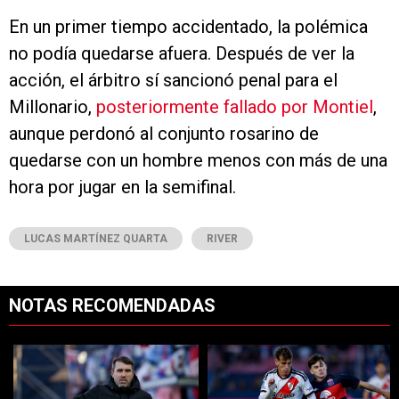
En un primer tiempo accidentado, la polémica
no podía quedarse afuera. Después de ver la
acción, el árbitro sí sancionó penal para el
Millonario,
posteriormente fallado por Montiel
,
aunque perdonó al conjunto rosarino de
quedarse con un hombre menos con más de una
hora por jugar en la semifinal.
LUCAS MARTÍNEZ QUARTA
RIVER
NOTAS RECOMENDADAS
Este listado muestra los artículos con más comentarios en los últimos 7
Un artículo de tendencia con el título "Qué dijo Coudet sobre los prob
Un artículo de tendencia con el tí