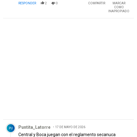
RESPONDER
2
0
COMPARTIR
MARCAR
COMO
INAPROPIADO
Comentario de Puntita_Latorre.
Puntita_Latorre
17 DE MAYO DE 2026
PU
Central y Boca juegan con el reglamento secanuca