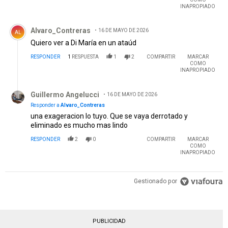
INAPROPIADO
Comentario de Alvaro_Contreras.
Alvaro_Contreras
16 DE MAYO DE 2026
AL
Quiero ver a Di María en un ataúd
RESPONDER
1
RESPUESTA
1
2
COMPARTIR
MARCAR
COMO
INAPROPIADO
Respuesta de Guillermo Angelucci.
Guillermo Angelucci
16 DE MAYO DE 2026
Responder a
Alvaro_Contreras
una exageracion lo tuyo. Que se vaya derrotado y
eliminado es mucho mas lindo
RESPONDER
2
0
COMPARTIR
MARCAR
COMO
INAPROPIADO
Gestionado por
PUBLICIDAD