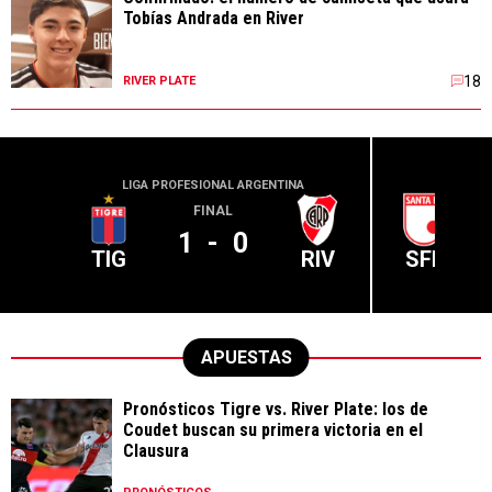
Tobías Andrada en River
18
RIVER PLATE
LIGA PROFESIONAL ARGENTINA
CONME
FINAL
1
-
0
TIG
RIV
SFE
APUESTAS
Pronósticos Tigre vs. River Plate: los de
Coudet buscan su primera victoria en el
Clausura