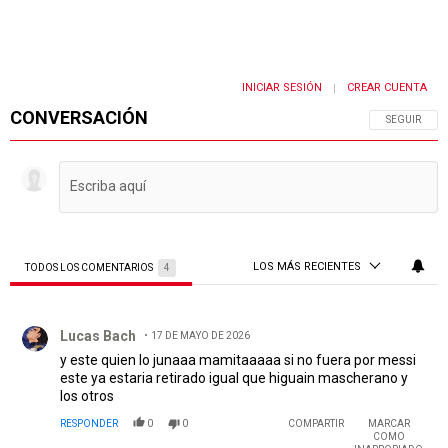
INICIAR SESIÓN
CREAR CUENTA
|
CONVERSACIÓN
SIGA ESTA 
SEGUIR
LOS MÁS RECIENTES
TODOS LOS COMENTARIOS
4
Todos los comentarios
Comentario de Lucas Bach.
Lucas Bach
17 DE MAYO DE 2026
y este quien lo junaaa mamitaaaaa si no fuera por messi
este ya estaria retirado igual que higuain mascherano y
los otros
RESPONDER
0
0
COMPARTIR
MARCAR
COMO