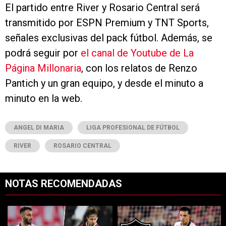
El partido entre River y Rosario Central será
transmitido por ESPN Premium y TNT Sports,
señales exclusivas del pack fútbol. Además, se
podrá seguir por
el canal de Youtube de La
Página Millonaria
, con los relatos de Renzo
Pantich y un gran equipo, y desde el minuto a
minuto en la web.
ANGEL DI MARIA
LIGA PROFESIONAL DE FÚTBOL
RIVER
ROSARIO CENTRAL
NOTAS RECOMENDADAS
Este listado muestra los artículos con más comentarios en los últimos 7
Un artículo de tendencia con el título "Todavía quedan seis: qué se 
Un artículo de tendencia con el t