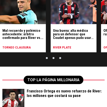
Mal recuerdo y polémico
Una buena: alta médica
OP
antecedente: árbitro
para un defensor que
ru
confirmado para River vs.
Coudet apenas pudo usar
Tigre
en River
TORNEO CLAUSURA
RIVER PLATE
OP
TOP LA PÁGINA MILLONARIA
Francisco Ortega es nuevo refuerzo de River:
los millones que costará su pase