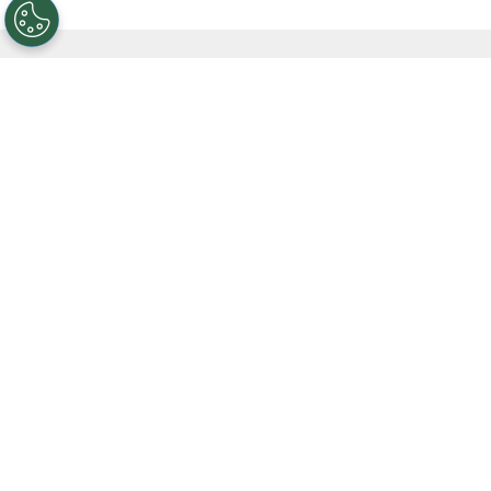
Antes del Mundial 2026, River era el club del
mundo con más campeones del mundo en su
plantel: cinco con
Armani, Montiel, Acuña,
Otamendi y Pezzella
. La conquista de España