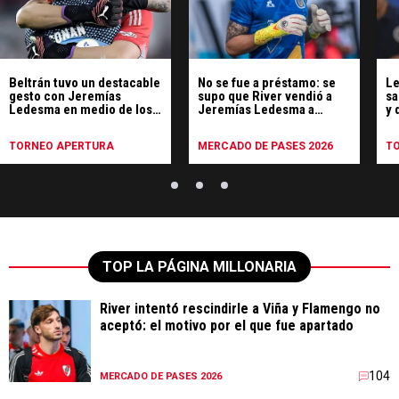
Beltrán tuvo un destacable
No se fue a préstamo: se
Le
gesto con Jeremías
supo que River vendió a
sa
Ledesma en medio de los
Jeremías Ledesma a
y 
festejos de River
Central
co
TORNEO APERTURA
MERCADO DE PASES 2026
T
TOP LA PÁGINA MILLONARIA
River intentó rescindirle a Viña y Flamengo no
aceptó: el motivo por el que fue apartado
104
MERCADO DE PASES 2026