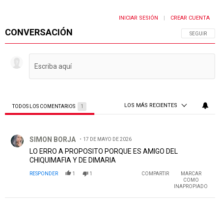
INICIAR SESIÓN
CREAR CUENTA
|
CONVERSACIÓN
SIGA ESTA 
SEGUIR
LOS MÁS RECIENTES
TODOS LOS COMENTARIOS
1
Todos los comentarios
Comentario de SIMON BORJA.
SIMON BORJA
17 DE MAYO DE 2026
LO ERRO A PROPOSITO PORQUE ES AMIGO DEL
CHIQUIMAFIA Y DE DIMARIA
RESPONDER
1
1
COMPARTIR
MARCAR
COMO
INAPROPIADO