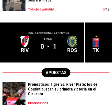
sobre Almada
49
TORNEO CLAUSURA
LIGA PROFESIONAL ARGENTINA
LIGA PR
FINAL
0
-
1
RIV
ROS
TIG
APUESTAS
Pronósticos Tigre vs. River Plate: los de
Coudet buscan su primera victoria en el
Clausura
PRONÓSTICOS